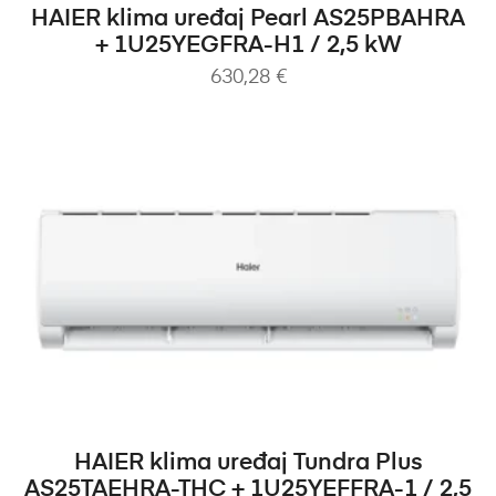
PROČITAJ VIŠE
HAIER klima uređaj Pearl AS25PBAHRA
+ 1U25YEGFRA-H1 / 2,5 kW
630,28
€
DODAJ U KOŠARICU
HAIER klima uređaj Tundra Plus
AS25TAEHRA-THC + 1U25YEFFRA-1 / 2,5