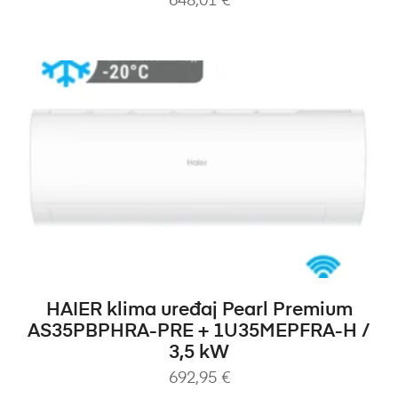
648,01
€
DODAJ U KOŠARICU
HAIER klima uređaj Pearl Premium
AS35PBPHRA-PRE + 1U35MEPFRA-H /
3,5 kW
692,95
€