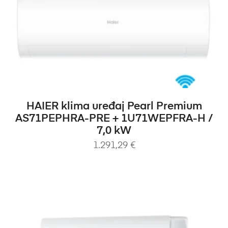
DODAJ U KOŠARICU
HAIER klima uređaj Pearl Premium
AS71PEPHRA-PRE + 1U71WEPFRA-H /
7,0 kW
1.291,29
€