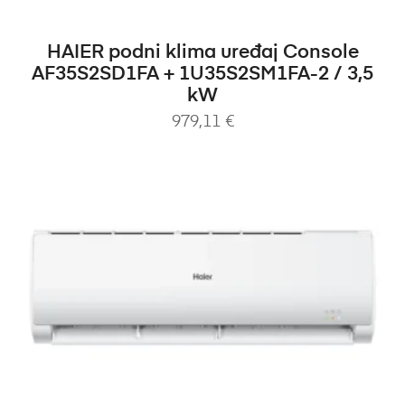
DODAJ U KOŠARICU
HAIER podni klima uređaj Console
AF35S2SD1FA + 1U35S2SM1FA-2 / 3,5
kW
979,11
€