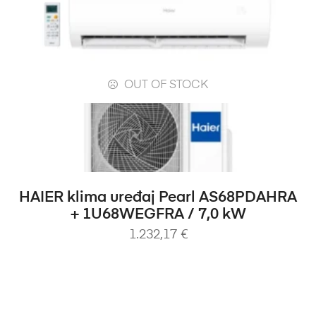
OUT OF STOCK
PROČITAJ VIŠE
HAIER klima uređaj Pearl AS68PDAHRA
+ 1U68WEGFRA / 7,0 kW
1.232,17
€