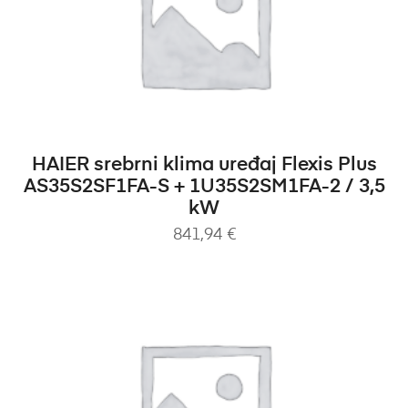
DODAJ U KOŠARICU
HAIER srebrni klima uređaj Flexis Plus
AS35S2SF1FA-S + 1U35S2SM1FA-2 / 3,5
kW
841,94
€