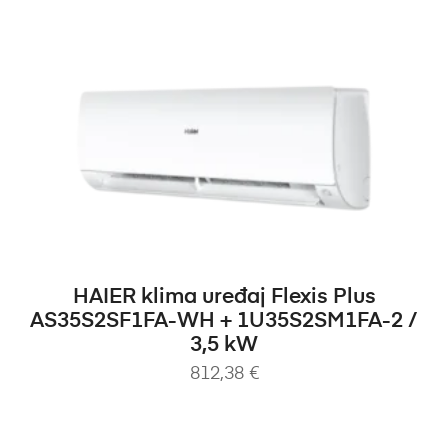
DODAJ U KOŠARICU
HAIER klima uređaj Flexis Plus
AS35S2SF1FA-WH + 1U35S2SM1FA-2 /
3,5 kW
812,38
€