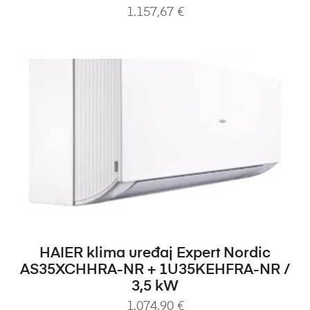
1.157,67
€
DODAJ U KOŠARICU
HAIER klima uređaj Expert Nordic
AS35XCHHRA-NR + 1U35KEHFRA-NR /
3,5 kW
1.074,90
€