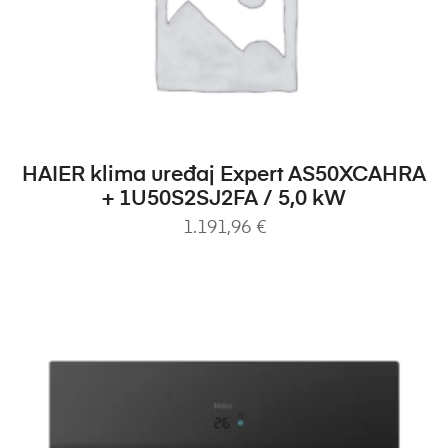
DODAJ U KOŠARICU
HAIER klima uređaj Expert AS50XCAHRA
+ 1U50S2SJ2FA / 5,0 kW
1.191,96
€