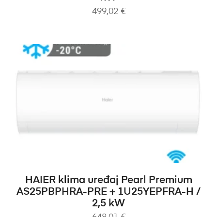
499,02
€
DODAJ U KOŠARICU
HAIER klima uređaj Pearl Premium
AS25PBPHRA-PRE + 1U25YEPFRA-H /
2,5 kW