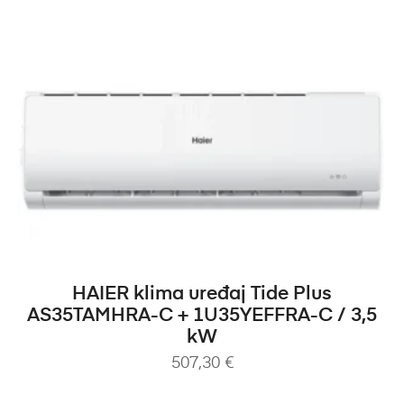
DODAJ U KOŠARICU
HAIER klima uređaj Tide Plus
AS35TAMHRA-C + 1U35YEFFRA-C / 3,5
kW
507,30
€