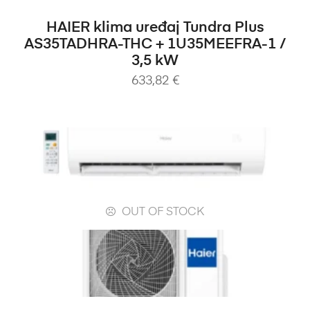
DODAJ U KOŠARICU
HAIER klima uređaj Tundra Plus
AS35TADHRA-THC + 1U35MEEFRA-1 /
3,5 kW
633,82
€
OUT OF STOCK