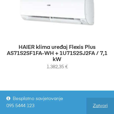
DODAJ U KOŠARICU
HAIER klima uređaj Flexis Plus
AS71S2SF1FA-WH + 1U71S2SJ2FA / 7,1
kW
1.382,35
€
Besplatno savjetovanje
095 5444 123
Zatvori