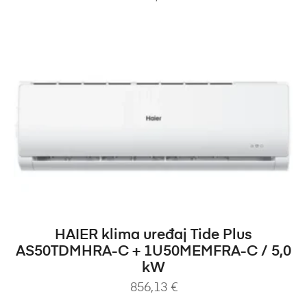
DODAJ U KOŠARICU
HAIER klima uređaj Tide Plus
AS50TDMHRA-C + 1U50MEMFRA-C / 5,0
kW
856,13
€