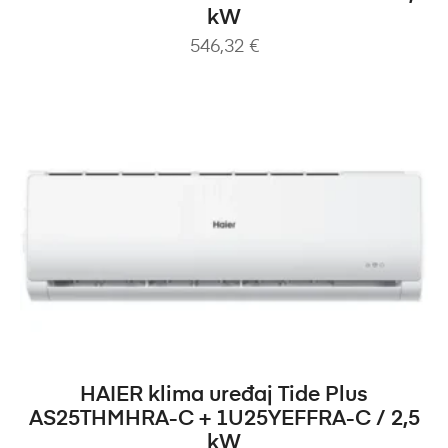
kW
546,32
€
DODAJ U KOŠARICU
HAIER klima uređaj Tide Plus
AS25THMHRA-C + 1U25YEFFRA-C / 2,5
kW