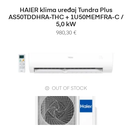
DODAJ U KOŠARICU
HAIER klima uređaj Tundra Plus
AS50TDDHRA-THC + 1U50MEMFRA-C /
5,0 kW
980,30
€
OUT OF STOCK