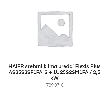
DODAJ U KOŠARICU
HAIER srebrni klima uređaj Flexis Plus
AS25S2SF1FA-S + 1U25S2SM1FA / 2,5
kW
739,07
€