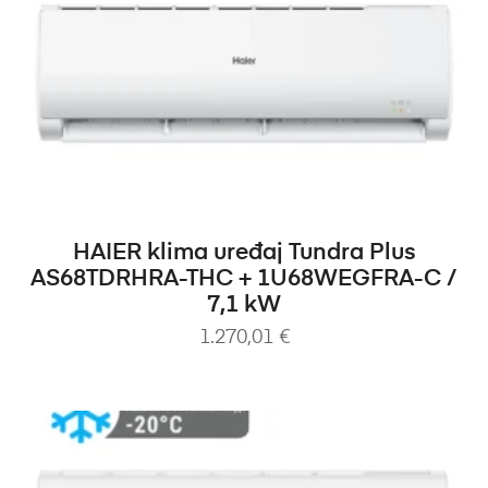
DODAJ U KOŠARICU
HAIER klima uređaj Tundra Plus
AS68TDRHRA-THC + 1U68WEGFRA-C /
7,1 kW
1.270,01
€