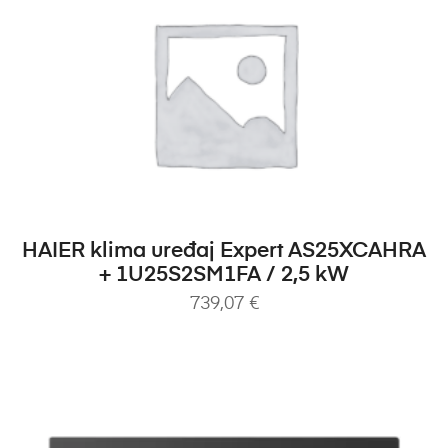
DODAJ U KOŠARICU
HAIER klima uređaj Expert AS25XCAHRA
+ 1U25S2SM1FA / 2,5 kW
739,07
€