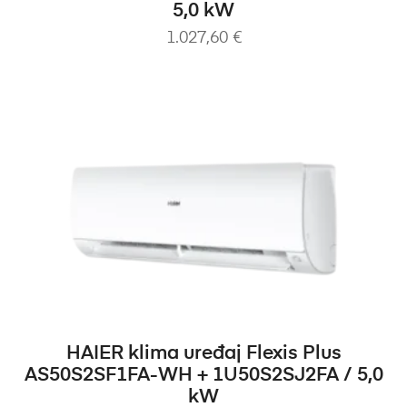
5,0 kW
1.027,60
€
DODAJ U KOŠARICU
HAIER klima uređaj Flexis Plus
AS50S2SF1FA-WH + 1U50S2SJ2FA / 5,0
kW