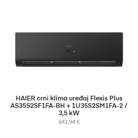
DODAJ U KOŠARICU
HAIER crni klima uređaj Flexis Plus
AS35S2SF1FA-BH + 1U35S2SM1FA-2 /
3,5 kW
841,94
€