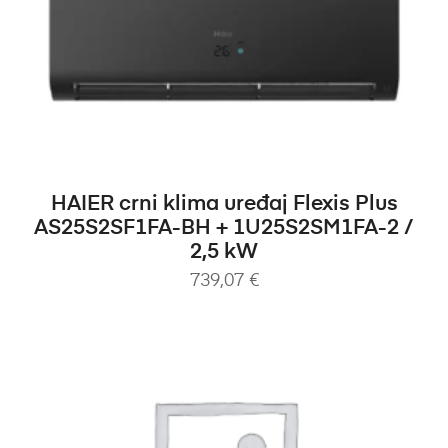
DODAJ U KOŠARICU
HAIER crni klima uređaj Flexis Plus
AS25S2SF1FA-BH + 1U25S2SM1FA-2 /
2,5 kW
739,07
€