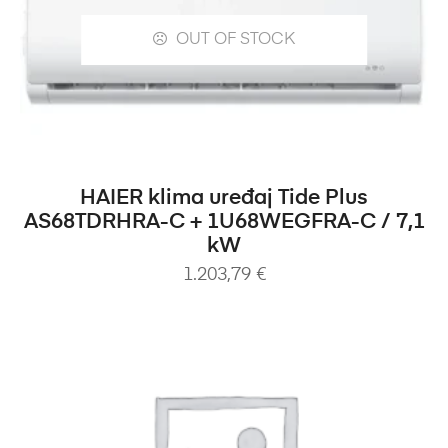
OUT OF STOCK
PROČITAJ VIŠE
HAIER klima uređaj Tide Plus
AS68TDRHRA-C + 1U68WEGFRA-C / 7,1
kW
1.203,79
€