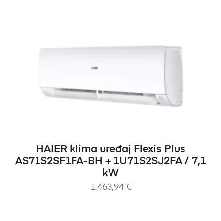
DODAJ U KOŠARICU
HAIER klima uređaj Flexis Plus
AS71S2SF1FA-BH + 1U71S2SJ2FA / 7,1
kW
1.463,94
€