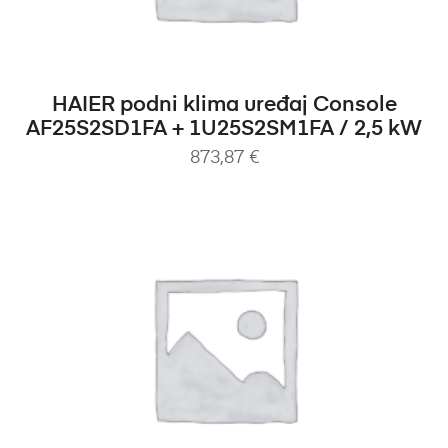
DODAJ U KOŠARICU
HAIER podni klima uređaj Console
AF25S2SD1FA + 1U25S2SM1FA / 2,5 kW
873,87
€