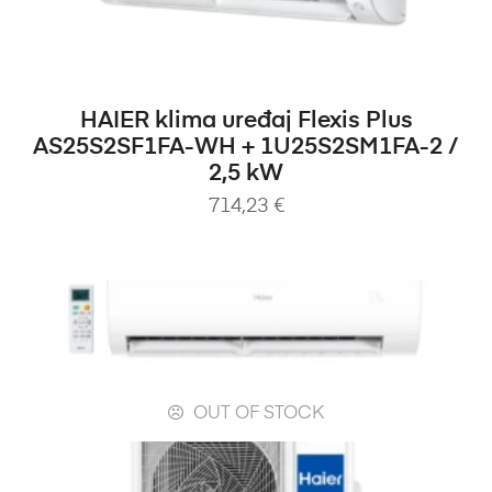
DODAJ U KOŠARICU
HAIER klima uređaj Flexis Plus
AS25S2SF1FA-WH + 1U25S2SM1FA-2 /
2,5 kW
714,23
€
OUT OF STOCK