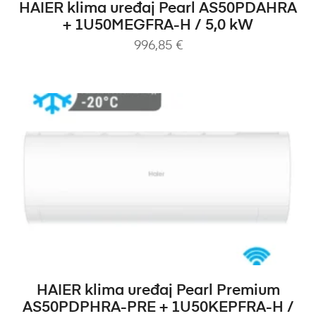
PROČITAJ VIŠE
HAIER klima uređaj Pearl AS50PDAHRA
+ 1U50MEGFRA-H / 5,0 kW
996,85
€
DODAJ U KOŠARICU
HAIER klima uređaj Pearl Premium
AS50PDPHRA-PRE + 1U50KEPFRA-H /