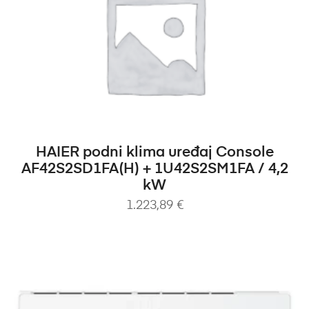
DODAJ U KOŠARICU
HAIER podni klima uređaj Console
AF42S2SD1FA(H) + 1U42S2SM1FA / 4,2
kW
1.223,89
€