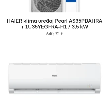
PROČITAJ VIŠE
HAIER klima uređaj Pearl AS35PBAHRA
+ 1U35YEGFRA-H1 / 3,5 kW
640,92
€