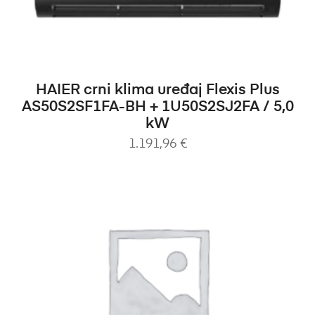
DODAJ U KOŠARICU
HAIER crni klima uređaj Flexis Plus
AS50S2SF1FA-BH + 1U50S2SJ2FA / 5,0
kW
1.191,96
€