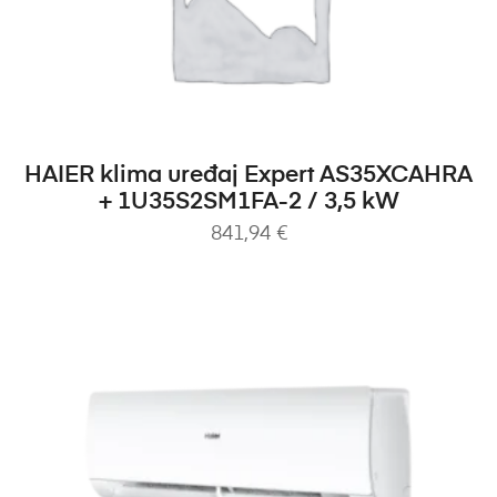
DODAJ U KOŠARICU
HAIER klima uređaj Expert AS35XCAHRA
+ 1U35S2SM1FA-2 / 3,5 kW
841,94
€