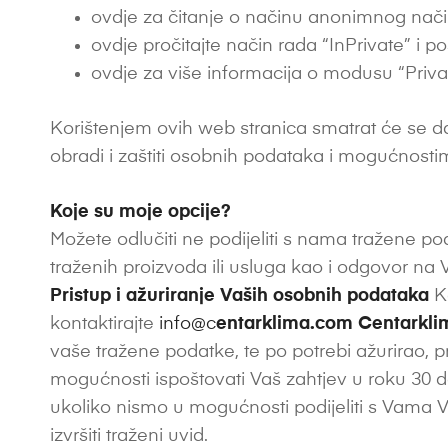
ovdje za čitanje o načinu anonimnog nač
ovdje pročitajte način rada “InPrivate” i 
ovdje za više informacija o modusu “Priva
Korištenjem ovih web stranica smatrat će se da 
obradi i zaštiti osobnih podataka i mogućnosti
Koje su moje opcije?
Možete odlučiti ne podijeliti s nama tražene p
traženih proizvoda ili usluga kao i odgovor na 
Pristup i ažuriranje Vaših osobnih podataka
Ka
kontaktirajte
info@c
entarklima.com
Centarkl
vaše tražene podatke, te po potrebi ažurirao, 
mogućnosti ispoštovati Vaš zahtjev u roku 30 d
ukoliko nismo u mogućnosti podijeliti s Vama 
izvršiti traženi uvid.