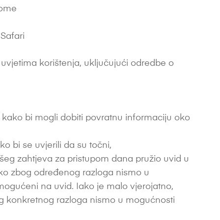
rome
Safari
uvjetima korištenja, uključujući odredbe o
 kako bi mogli dobiti povratnu informaciju oko
o bi se uvjerili da su točni,
ašeg zahtjeva za pristupom dana pružio uvid u
oliko zbog određenog razloga nismo u
mogućeni na uvid. Iako je malo vjerojatno,
jeg konkretnog razloga nismo u mogućnosti