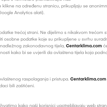
te klikne na određenu stranicu, prikupljaju se anoni
ogle Analytics alati).
datke trećoj strani. Ne dijelimo s nikakvom trećom
iti osobne podatke koje su prikupljene u svrhu suradn
g nadležnog zakonodavnog tijela,
Centarklima.com
će
osti kako bi se uvjerili da ovlaštena tijela koja podn
laštenog raspolaganja i pristupa.
Centarklima.com
ci bili zaštićeni.
vatimo kako naši korisnici upotrebljavaju web strani