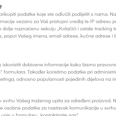
?
kupiti podatke koje ste odlučili podijeliti s nama. Napr
ije vezano za Vaš pristupni uređaj te IP adresu putem
 dolje naznačenu sekciju „Kolačići i ostale tracking 
s, poput Vašeg imena, email adrese, kućne adrese i b
skoristiti dobivene informacije kako bismo pravovre
s“ formulara. Također koristimo podatke pri administrir
etinga, odnosno popularnosti pojedinih dijelova na int
u svrhu Vašeg traženog upita za određeni proizvod. 
ne osobne podatke za nastavak komunikacije u svrhu
š upis u formularu „kontaktirajte nas“