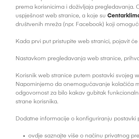
prema korisnicima i doživljaja pregledavanja. Op
uspješnost web stranice, a koje su
Centarklim
društvenih mreža (npr. Facebook) koji omoguću
Kada prvi put pristupite web stranici, pojavit ć
Nastavkom pregledavanja web stranice, prihvać
Korisnik web stranice putem postavki svojeg we
Napominjemo da onemogućavanje kolačića može 
odgovornost za bilo kakav gubitak funkcionalnos
strane korisnika.
Dodatne informacije o konfiguriranju postavki
ovdje saznajte više o načinu privatnog p