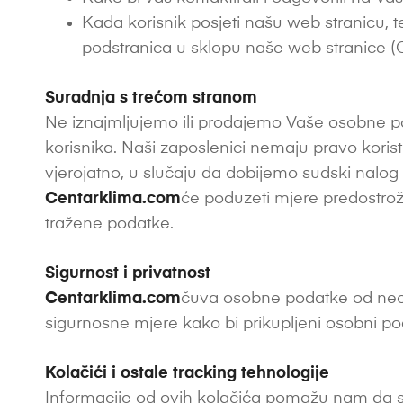
Kada korisnik posjeti našu web stranicu, 
podstranica u sklopu naše web stranice (Go
Suradnja s trećom stranom
Ne iznajmljujemo ili prodajemo Vaše osobne po
korisnika. Naši zaposlenici nemaju pravo korist
vjerojatno, u slučaju da dobijemo sudski nalo
Centarklima.com
će poduzeti mjere predostrožn
tražene podatke.
Sigurnost i privatnost
Centarklima.com
čuva osobne podatke od neov
sigurnosne mjere kako bi prikupljeni osobni poda
Kolačići i ostale tracking tehnologije
Informacije od ovih kolačića pomažu nam da sh