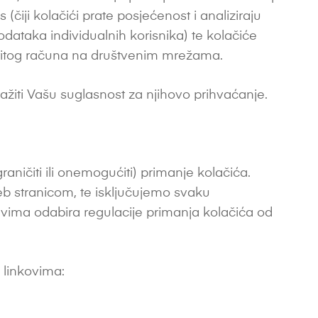
čiji kolačići prate posjećenost i analiziraju
dataka individualnih korisnika) te kolačiće
stitog računa na društvenim mrežama.
ražiti Vašu suglasnost za njihovo prihvaćanje.
ničiti ili onemogućiti) primanje kolačića.
b stranicom, te isključujemo svaku
jevima odabira regulacije primanja kolačića od
 linkovima: