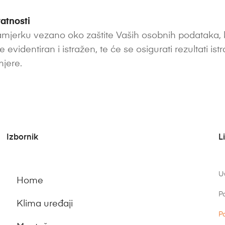
atnosti
zamjerku vezano oko zaštite Vaših osobnih podataka, 
e evidentiran i istražen, te će se osigurati rezultati is
jere.
Izbornik
L
Uv
Home
Po
Klima uređaji
Po