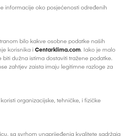
mne informacije oko posjećenosti određenih
 stranom bilo kakve osobne podatke naših
je korisnika i
Centarklima.com
. Iako je malo
 biti dužna istima dostaviti tražene podatke.
ose zahtjev zaista imaju legitimne razloge za
koristi organizacijske, tehničke, i fizičke
cu, sa svrhom unaprijeđenja kvalitete sadržaja