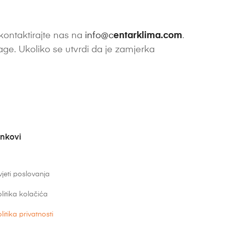
kontaktirajte nas na
info@c
entarklima.com
.
trage. Ukoliko se utvrdi da je zamjerka
inkovi
jeti poslovanja
litika kolačića
litika privatnosti