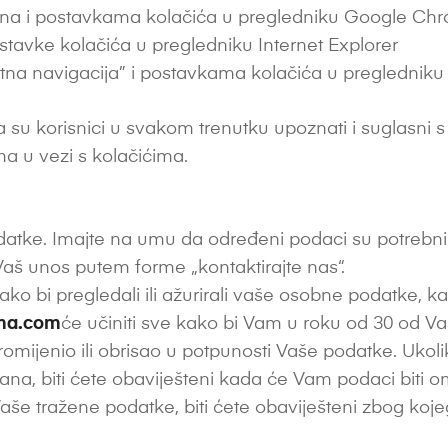
ina i postavkama kolačića u pregledniku Google Ch
postavke kolačića u pregledniku Internet Explorer
tna navigacija” i postavkama kolačića u pregledniku 
su korisnici u svakom trenutku upoznati i suglasni s 
ma u vezi s kolačićima.
odatke. Imajte na umu da određeni podaci su potrebni
Vaš unos putem forme „kontaktirajte nas“.
ko bi pregledali ili ažurirali vaše osobne podatke, kak
ima.com
će učiniti sve kako bi Vam u roku od 30 od V
promijenio ili obrisao u potpunosti Vaše podatke. Uk
ana, biti ćete obaviješteni kada će Vam podaci biti o
Vaše tražene podatke, biti ćete obaviješteni zbog ko