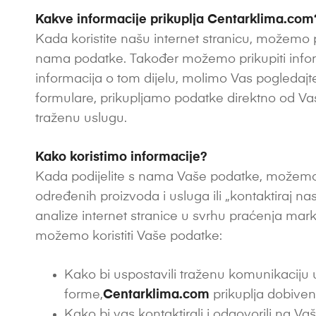
Kakve informacije prikuplja Centarklima.com
Kada koristite našu internet stranicu, možemo pri
nama podatke. Također možemo prikupiti informac
informacija o tom dijelu, molimo Vas pogledajte
formulare, prikupljamo podatke direktno od Va
traženu uslugu.
Kako koristimo informacije?
Kada podijelite s nama Vaše podatke, možemo i
određenih proizvoda i usluga ili „kontaktiraj na
analize internet stranice u svrhu praćenja mark
možemo koristiti Vaše podatke:
Kako bi uspostavili traženu komunikaciju 
forme,
Centarklima.com
prikuplja dobive
Kako bi vas kontaktirali i odgovorili na Va