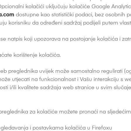
cionalni kolačići uključuju kolačiće Google Analytics (
a.com
dostupne kao statistički podaci, bez osobnih po
ju korisniku da određeni sadržaj podijeli putem vla
e se natpis koji upozorava na postojanje kolačića i zat
ate korištenje kolačića.
b preglednika uvijek može samostalno regulirati (ogra
utjecati na funkcionalnost i Vašu interakciju s we
ti i/ili kvalitete sadržaja web stranice u svim sluča
 preglednika za kolačiće možete pronaći na sljedećim
regledavanja i postavkama kolačića u Firefoxu