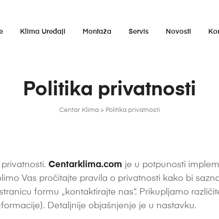
e
Klima Uređaji
Montaža
Servis
Novosti
Ko
Politika privatnosti
Centar Klima
>
Politika privatnosti
 privatnosti.
Centarklima.com
je u potpunosti implem
imo Vas pročitajte pravila o privatnosti kako bi sa
tranicu formu „kontaktirajte nas“. Prikupljamo različit
formacije). Detaljnije objašnjenje je u nastavku.