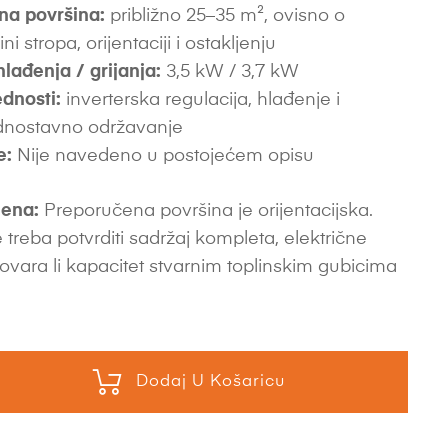
na površina:
približno 25–35 m², ovisno o
sini stropa, orijentaciji i ostakljenju
hlađenja / grijanja:
3,5 kW / 3,7 kW
dnosti:
inverterska regulacija, hlađenje i
jednostavno održavanje
e:
Nije navedeno u postojećem opisu
ena:
Preporučena površina je orijentacijska.
 treba potvrditi sadržaj kompleta, električne
ovara li kapacitet stvarnim toplinskim gubicima
Dodaj U Košaricu