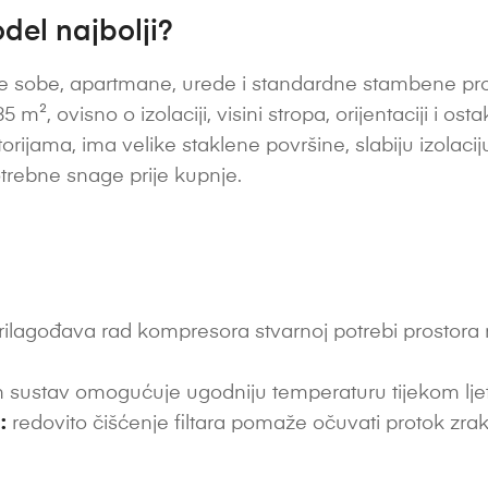
del najbolji?
sobe, apartmane, urede i standardne stambene prosto
m², ovisno o izolaciji, visini stropa, orijentaciji i osta
jama, ima velike staklene površine, slabiju izolaciju i
trebne snage prije kupnje.
ilagođava rad kompresora stvarnoj potrebi prostora ra
 sustav omogućuje ugodniju temperaturu tijekom ljetni
:
redovito čišćenje filtara pomaže očuvati protok zrak