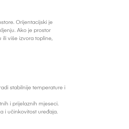
re. Orijentacijski je
kljenju. Ako je prostor
li više izvora topline,
di stabilnije temperature i
h i prijelaznih mjeseci.
a i učinkovitost uređaja.