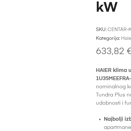
kW
SKU:
CENTAR-K
Kategorija:
Haie
633,82
HAIER klima 
1U35MEEFRA-1
nominalnog ka
Tundra Plus n
udobnosti i f
Najbolji iz
apartmane,