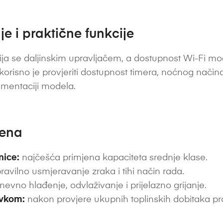
e i praktične funkcije
ja se daljinskim upravljačem, a dostupnost Wi-Fi modu
 korisno je provjeriti dostupnost timera, noćnog nač
umentaciji modela.
jena
nice:
najčešća primjena kapaciteta srednje klase.
ravilno usmjeravanje zraka i tihi način rada.
nevno hlađenje, odvlaživanje i prijelazno grijanje.
avkom:
nakon provjere ukupnih toplinskih dobitaka pr