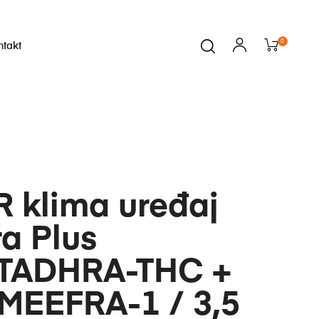
0
ntakt
i
 klima uređaj
a Plus
TADHRA-THC +
MEEFRA-1 / 3,5