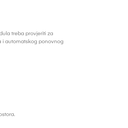
la treba provjeriti za
ina i automatskog ponovnog
ostora.