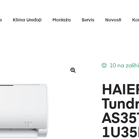
e
Klima Uređaji
Montaža
Servis
Novosti
Ko
10 na zalih
HAIER
Tundr
AS35
1U35