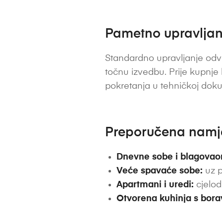
Pametno upravljanj
Standardno upravljanje odvi
točnu izvedbu. Prije kupnje
pokretanja u tehničkoj dok
Preporučena nam
Dnevne sobe i blagovao
Veće spavaće sobe:
uz p
Apartmani i uredi:
cjelod
Otvorena kuhinja s bor