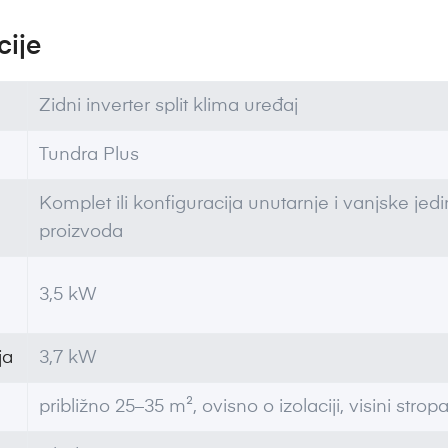
cije
Zidni inverter split klima uređaj
Tundra Plus
Komplet ili konfiguracija unutarnje i vanjske je
proizvoda
3,5 kW
ja
3,7 kW
približno 25–35 m², ovisno o izolaciji, visini stropa,