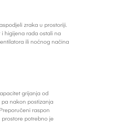
podjeli zraka u prostoriji.
 i higijena rada ostali na
entilatora ili noćnog načina
apacitet grijanja od
, pa nakon postizanja
. Preporučeni raspon
e prostore potrebno je