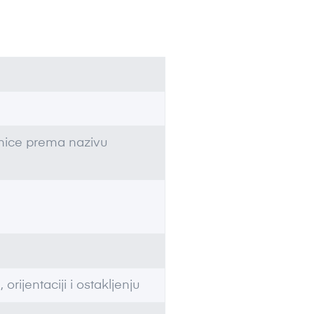
dinice prema nazivu
 orijentaciji i ostakljenju