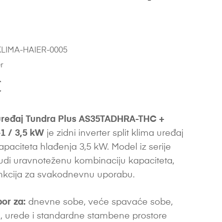
LIMA-HAIER-0005
r
€
uređaj Tundra Plus AS35TADHRA-THC +
 / 3,5 kW
je zidni inverter split klima uređaj
paciteta hlađenja 3,5 kW. Model iz serije
udi uravnoteženu kombinaciju kapaciteta,
unkcija za svakodnevnu uporabu.
bor za:
dnevne sobe, veće spavaće sobe,
 urede i standardne stambene prostore