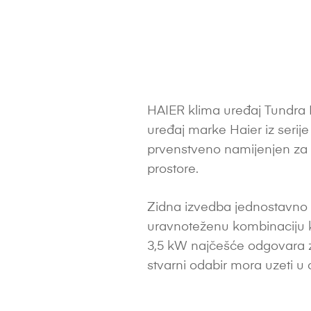
HAIER klima uređaj Tundra 
uređaj marke Haier iz serij
prvenstveno namijenjen za
prostore.
Zidna izvedba jednostavno s
uravnoteženu kombinaciju k
3,5 kW najčešće odgovara za pr
stvarni odabir mora uzeti u ob