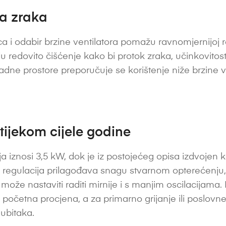
ta zraka
a i odabir brzine ventilatora pomažu ravnomjernijoj ras
vaju redovito čišćenje kako bi protok zraka, učinkovitost
radne prostore preporučuje se korištenje niže brzine v
 tijekom cijele godine
 iznosi 3,5 kW, dok je iz postojećeg opisa izdvojen k
ka regulacija prilagođava snagu stvarnom opterećenju
ože nastaviti raditi mirnije i s manjim oscilacijama
 početna procjena, a za primarno grijanje ili poslovn
gubitaka.