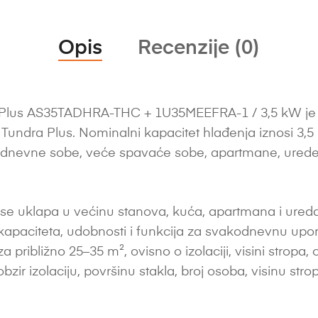
Opis
Recenzije (0)
Plus AS35TADHRA-THC + 1U35MEEFRA-1 / 3,5 kW je zid
e Tundra Plus. Nominalni kapacitet hlađenja iznosi 3,
 dnevne sobe, veće spavaće sobe, apartmane, ured
e uklapa u većinu stanova, kuća, apartmana i ureda.
apaciteta, udobnosti i funkcija za svakodnevnu upor
ibližno 25–35 m², ovisno o izolaciji, visini stropa, orij
zir izolaciju, površinu stakla, broj osoba, visinu stropa