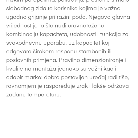
niskim parapetima, potkrovlja, prostorije s malo
slobodnog zida te korisnike kojima je važno
ugodno grijanje pri razini poda. Njegova glavna
vrijednost je to što nudi uravnoteženu
kombinaciju kapaciteta, udobnosti i funkcija za
svakodnevnu uporabu, uz kapacitet koji
odgovara širokom rasponu stambenih ili
poslovnih primjena. Pravilno dimenzioniranje i
kvalitetna montaža jednako su važni kao i
odabir marke: dobro postavljen uređaj radi tiše,
ravnomjernije raspoređuje zrak i lakše održava
zadanu temperaturu.