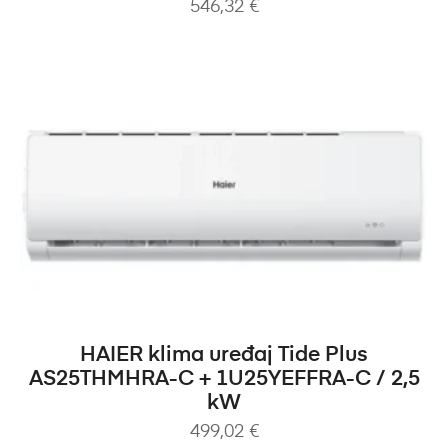
546,32
€
DODAJ U KOŠARICU
HAIER klima uređaj Tide Plus
AS25THMHRA-C + 1U25YEFFRA-C / 2,5
kW
499,02
€