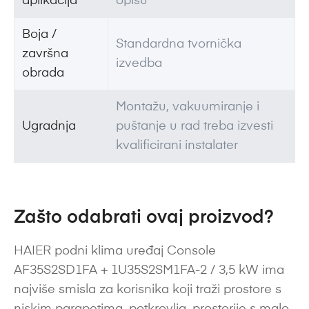
aplikacija
opisu
Boja /
Standardna tvornička
završna
izvedba
obrada
Montažu, vakuumiranje i
Ugradnja
puštanje u rad treba izvesti
kvalificirani instalater
Zašto odabrati ovaj proizvod?
HAIER podni klima uređaj Console
AF35S2SD1FA + 1U35S2SM1FA-2 / 3,5 kW ima
najviše smisla za korisnika koji traži prostore s