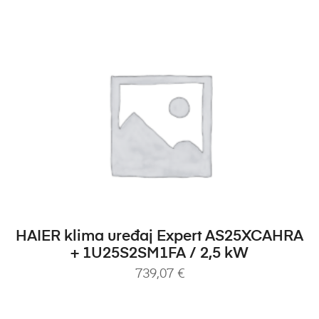
DODAJ U KOŠARICU
HAIER klima uređaj Expert AS25XCAHRA
+ 1U25S2SM1FA / 2,5 kW
739,07
€