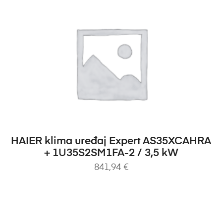
DODAJ U KOŠARICU
HAIER klima uređaj Expert AS35XCAHRA
+ 1U35S2SM1FA-2 / 3,5 kW
841,94
€