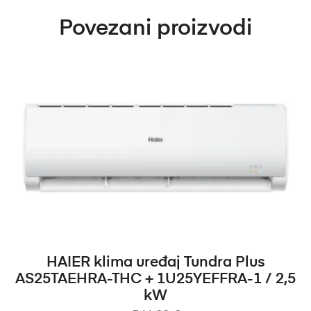
Povezani proizvodi
DODAJ U KOŠARICU
HAIER klima uređaj Tundra Plus
AS25TAEHRA-THC + 1U25YEFFRA-1 / 2,5
kW