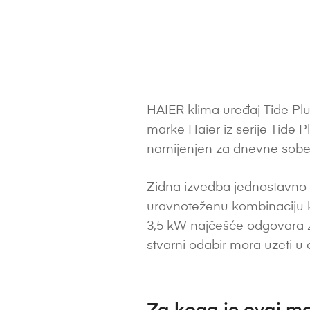
HAIER klima uređaj Tide Pl
marke Haier iz serije Tide 
namijenjen za dnevne sobe
Zidna izvedba jednostavno s
uravnoteženu kombinaciju k
3,5 kW najčešće odgovara za pr
stvarni odabir mora uzeti u ob