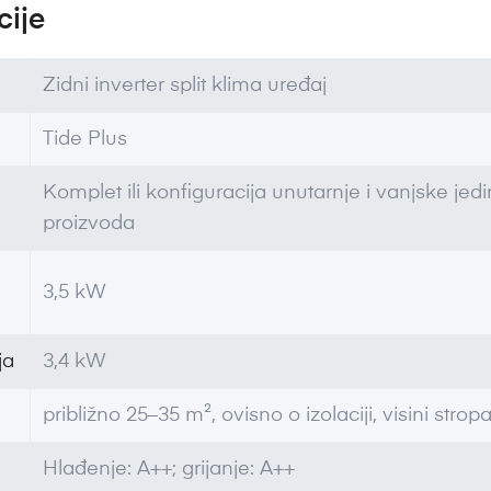
cije
Zidni inverter split klima uređaj
Tide Plus
Komplet ili konfiguracija unutarnje i vanjske je
proizvoda
3,5 kW
ja
3,4 kW
približno 25–35 m², ovisno o izolaciji, visini stropa,
Hlađenje: A++; grijanje: A++