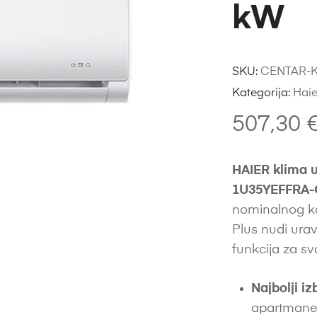
kW
SKU:
CENTAR-K
Kategorija:
Haie
507,30
HAIER klima 
1U35YEFFRA-C
nominalnog ka
Plus nudi ura
funkcija za s
Najbolji iz
apartmane,