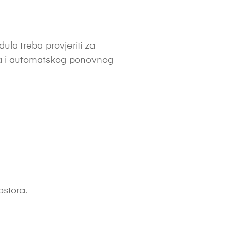
la treba provjeriti za
ina i automatskog ponovnog
ostora.