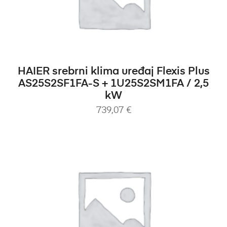
DODAJ U KOŠARICU
HAIER srebrni klima uređaj Flexis Plus
AS25S2SF1FA-S + 1U25S2SM1FA / 2,5
kW
739,07
€