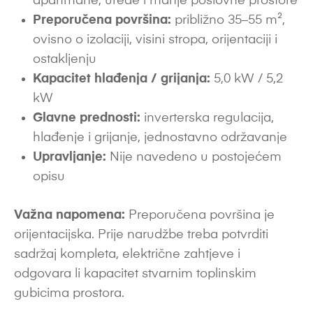
apartmane, urede i manje poslovne prostore
Preporučena površina:
približno 35–55 m²,
ovisno o izolaciji, visini stropa, orijentaciji i
ostakljenju
Kapacitet hlađenja / grijanja:
5,0 kW / 5,2
kW
Glavne prednosti:
inverterska regulacija,
hlađenje i grijanje, jednostavno održavanje
Upravljanje:
Nije navedeno u postojećem
opisu
Važna napomena:
Preporučena površina je
orijentacijska. Prije narudžbe treba potvrditi
sadržaj kompleta, električne zahtjeve i
odgovara li kapacitet stvarnim toplinskim
gubicima prostora.