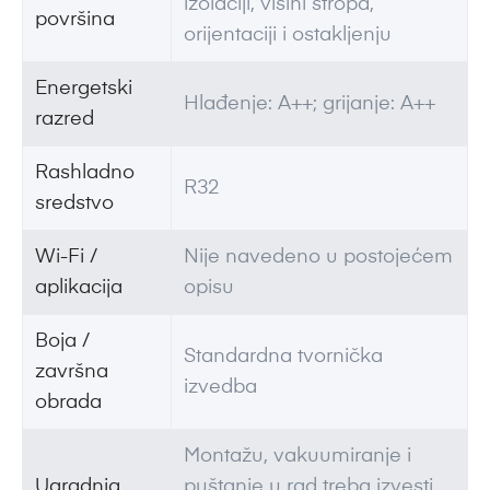
izolaciji, visini stropa,
površina
orijentaciji i ostakljenju
Energetski
Hlađenje: A++; grijanje: A++
razred
Rashladno
R32
sredstvo
Wi-Fi /
Nije navedeno u postojećem
aplikacija
opisu
Boja /
Standardna tvornička
završna
izvedba
obrada
Montažu, vakuumiranje i
Ugradnja
puštanje u rad treba izvesti