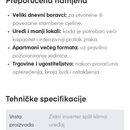
Preporučena namjena
Veliki dnevni boravci:
za otvorene ili
povezane stambene cjeline.
Uredi i manji lokali:
kada je potreban veći
kapacitet i intenzivniji protok zraka.
Apartmani većeg formata:
uz pravilno
pozicioniranje jedinice.
Trgovine i ugostiteljstvo:
nakon proračuna
opterećenja, broja ljudi i ostakljenja.
Tehničke specifikacije
Vrsta
Zidni inverter split klima
proizvoda
uređaj