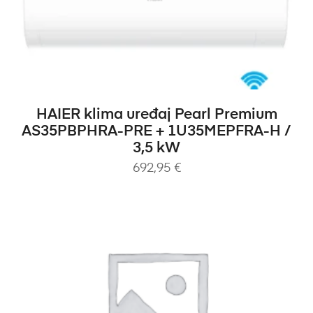
DODAJ U KOŠARICU
HAIER klima uređaj Pearl Premium
AS35PBPHRA-PRE + 1U35MEPFRA-H /
3,5 kW
692,95
€