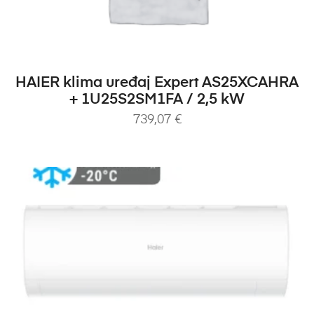
DODAJ U KOŠARICU
HAIER klima uređaj Expert AS25XCAHRA
+ 1U25S2SM1FA / 2,5 kW
739,07
€