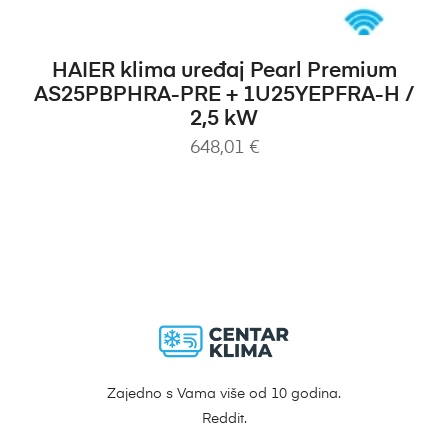
DODAJ U KOŠARICU
HAIER klima uređaj Pearl Premium
AS25PBPHRA-PRE + 1U25YEPFRA-H /
2,5 kW
648,01
€
Zajedno s Vama više od 10 godina.
Reddit.