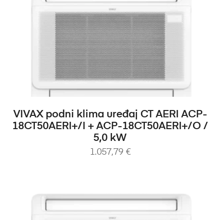
DODAJ U KOŠARICU
VIVAX podni klima uređaj CT AERI ACP-
18CT50AERI+/I + ACP-18CT50AERI+/O /
5,0 kW
1.057,79
€