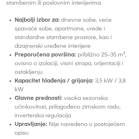
stambenim ili poslovnim interijerima.
Najbolji izbor za:
dnevne sobe, veće
spavaće sobe, apartmane, urede i
standardne stambene prostore, kao i
dizajnerski uređene interijere
Preporučena površina:
približno 25–35 m²,
ovisno o izolaciji, visini stropa, orijentaciji i
ostakljenju
Kapacitet hlađenja / grijanja:
3,5 kW / 3,8
kW
Glavne prednosti:
visoka sezonska
učinkovitost, prilagođeno zimskom radu,
inverterska regulacija
Upravljanje:
Nije navedeno u postojećem
opisu