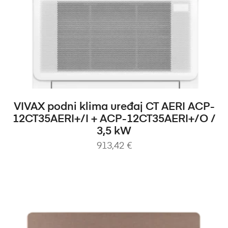
DODAJ U KOŠARICU
VIVAX podni klima uređaj CT AERI ACP-
12CT35AERI+/I + ACP-12CT35AERI+/O /
3,5 kW
913,42
€