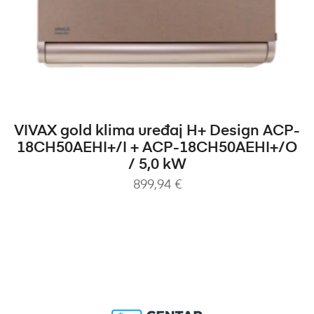
DODAJ U KOŠARICU
VIVAX gold klima uređaj H+ Design ACP-
18CH50AEHI+/I + ACP-18CH50AEHI+/O
/ 5,0 kW
899,94
€