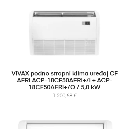
DODAJ U KOŠARICU
VIVAX podno stropni klima uređaj CF
AERI ACP-18CF50AERI+/I + ACP-
18CF50AERI+/O / 5,0 kW
1.200,68
€