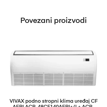
Povezani proizvodi
DODAJ U KOŠARICU
VIVAX podno stropni klima uređaj CF