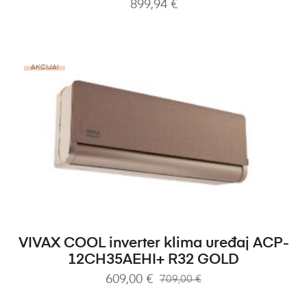
899,94
€
AKCIJA!
DODAJ U KOŠARICU
VIVAX COOL inverter klima uređaj ACP-
12CH35AEHI+ R32 GOLD
609,00
€
709,00
€