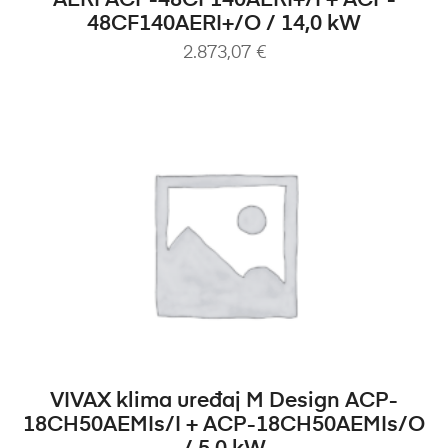
AERI ACP-48CF140AERI+/I + ACP-
48CF140AERI+/O / 14,0 kW
2.873,07
€
DODAJ U KOŠARICU
VIVAX klima uređaj M Design ACP-
18CH50AEMIs/I + ACP-18CH50AEMIs/O