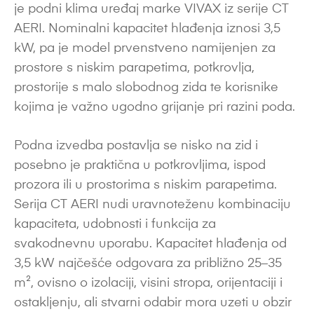
je podni klima uređaj marke VIVAX iz serije CT
AERI. Nominalni kapacitet hlađenja iznosi 3,5
kW, pa je model prvenstveno namijenjen za
prostore s niskim parapetima, potkrovlja,
prostorije s malo slobodnog zida te korisnike
kojima je važno ugodno grijanje pri razini poda.
Podna izvedba postavlja se nisko na zid i
posebno je praktična u potkrovljima, ispod
prozora ili u prostorima s niskim parapetima.
Serija CT AERI nudi uravnoteženu kombinaciju
kapaciteta, udobnosti i funkcija za
svakodnevnu uporabu. Kapacitet hlađenja od
3,5 kW najčešće odgovara za približno 25–35
m², ovisno o izolaciji, visini stropa, orijentaciji i
ostakljenju, ali stvarni odabir mora uzeti u obzir