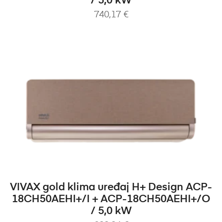
/ 5,0 kW
740,17
€
DODAJ U KOŠARICU
VIVAX gold klima uređaj H+ Design ACP-
18CH50AEHI+/I + ACP-18CH50AEHI+/O
/ 5,0 kW