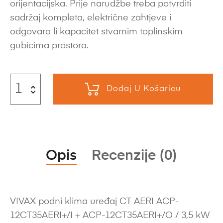
orijentacijska. Prije narudžbe treba potvrditi
sadržaj kompleta, električne zahtjeve i
odgovara li kapacitet stvarnim toplinskim
gubicima prostora.
Dodaj U Košaricu
Opis
Recenzije (0)
VIVAX podni klima uređaj CT AERI ACP-
12CT35AERI+/I + ACP-12CT35AERI+/O / 3,5 kW