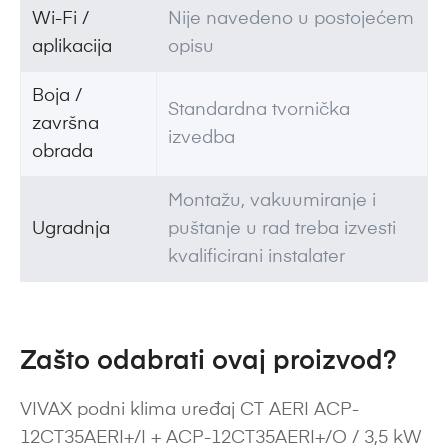
Wi-Fi /
Nije navedeno u postojećem
aplikacija
opisu
Boja /
Standardna tvornička
završna
izvedba
obrada
Montažu, vakuumiranje i
Ugradnja
puštanje u rad treba izvesti
kvalificirani instalater
Zašto odabrati ovaj proizvod?
VIVAX podni klima uređaj CT AERI ACP-
12CT35AERI+/I + ACP-12CT35AERI+/O / 3,5 kW