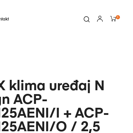
0
ntakt
i
 klima uređaj N
gn ACP-
25AENI/I + ACP-
25AENI/O / 2,5