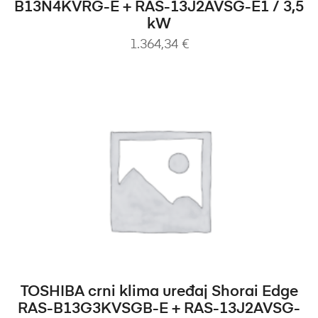
B13N4KVRG-E + RAS-13J2AVSG-E1 / 3,5
kW
1.364,34
€
DODAJ U KOŠARICU
TOSHIBA crni klima uređaj Shorai Edge
RAS-B13G3KVSGB-E + RAS-13J2AVSG-