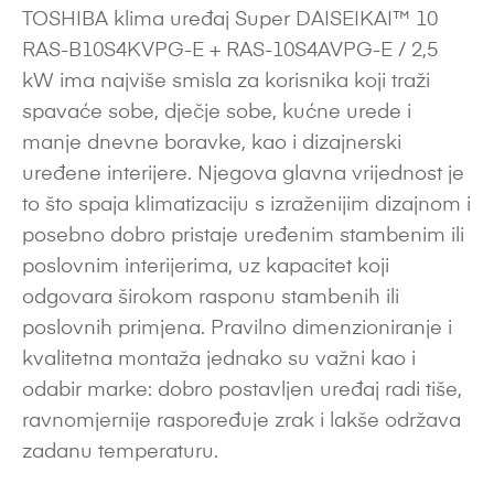
TOSHIBA klima uređaj Super DAISEIKAI™ 10
RAS-B10S4KVPG-E + RAS-10S4AVPG-E / 2,5
kW ima najviše smisla za korisnika koji traži
spavaće sobe, dječje sobe, kućne urede i
manje dnevne boravke, kao i dizajnerski
uređene interijere. Njegova glavna vrijednost je
to što spaja klimatizaciju s izraženijim dizajnom i
posebno dobro pristaje uređenim stambenim ili
poslovnim interijerima, uz kapacitet koji
odgovara širokom rasponu stambenih ili
poslovnih primjena. Pravilno dimenzioniranje i
kvalitetna montaža jednako su važni kao i
odabir marke: dobro postavljen uređaj radi tiše,
ravnomjernije raspoređuje zrak i lakše održava
zadanu temperaturu.