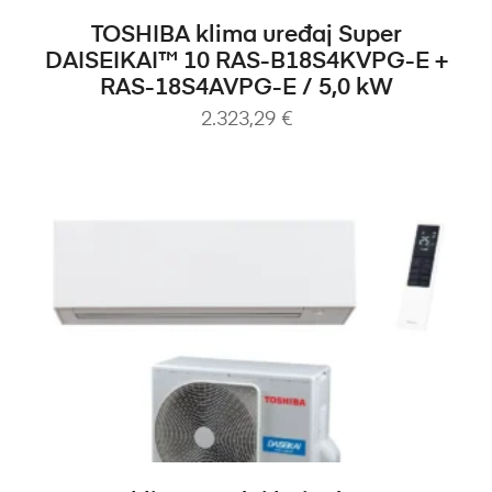
DODAJ U KOŠARICU
TOSHIBA klima uređaj Super
DAISEIKAI™ 10 RAS-B18S4KVPG-E +
RAS-18S4AVPG-E / 5,0 kW
2.323,29
€