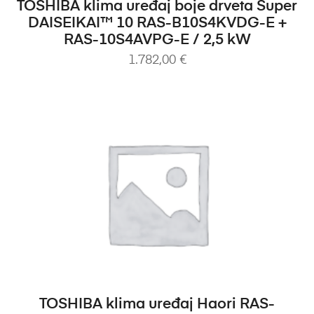
DODAJ U KOŠARICU
TOSHIBA klima uređaj boje drveta Super
DAISEIKAI™ 10 RAS-B10S4KVDG-E +
RAS-10S4AVPG-E / 2,5 kW
1.782,00
€
DODAJ U KOŠARICU
TOSHIBA klima uređaj Haori RAS-