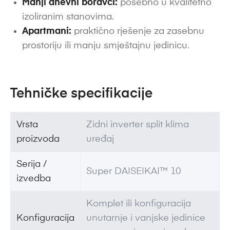
Manji dnevni boravci:
posebno u kvalitetno
izoliranim stanovima.
Apartmani:
praktično rješenje za zasebnu
prostoriju ili manju smještajnu jedinicu.
Tehničke specifikacije
Vrsta
Zidni inverter split klima
proizvoda
uređaj
Serija /
Super DAISEIKAI™ 10
izvedba
Komplet ili konfiguracija
Konfiguracija
unutarnje i vanjske jedinice