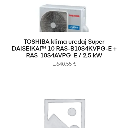
DODAJ U KOŠARICU
TOSHIBA klima uređaj Super
DAISEIKAI™ 10 RAS-B10S4KVPG-E +
RAS-10S4AVPG-E / 2,5 kW
1.640,55
€