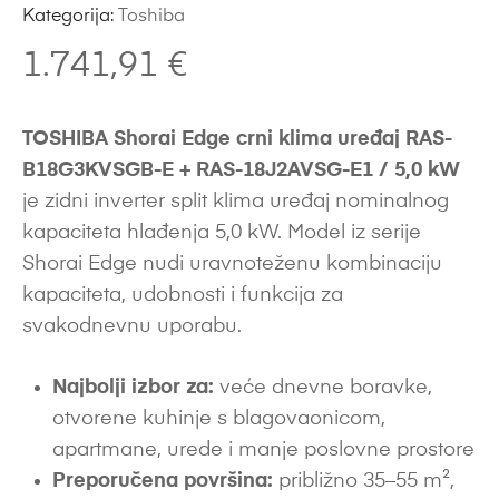
Kategorija:
Toshiba
1.741,91
€
TOSHIBA Shorai Edge crni klima uređaj RAS-
B18G3KVSGB-E + RAS-18J2AVSG-E1 / 5,0 kW
je zidni inverter split klima uređaj nominalnog
kapaciteta hlađenja 5,0 kW. Model iz serije
Shorai Edge nudi uravnoteženu kombinaciju
kapaciteta, udobnosti i funkcija za
svakodnevnu uporabu.
Najbolji izbor za:
veće dnevne boravke,
otvorene kuhinje s blagovaonicom,
apartmane, urede i manje poslovne prostore
Preporučena površina:
približno 35–55 m²,