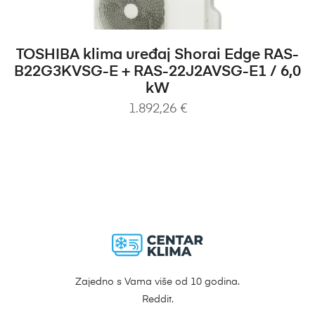
DODAJ U KOŠARICU
TOSHIBA klima uređaj Shorai Edge RAS-
B22G3KVSG-E + RAS-22J2AVSG-E1 / 6,0
kW
1.892,26
€
Zajedno s Vama više od 10 godina.
Reddit.