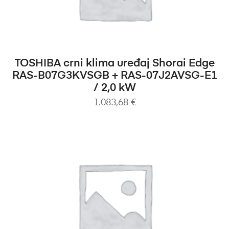
DODAJ U KOŠARICU
TOSHIBA crni klima uređaj Shorai Edge
RAS-B07G3KVSGB + RAS-07J2AVSG-E1
/ 2,0 kW
1.083,68
€