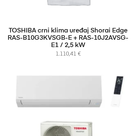
DODAJ U KOŠARICU
TOSHIBA crni klima uređaj Shorai Edge
RAS-B10G3KVSGB-E + RAS-10J2AVSG-
E1 / 2,5 kW
1.110,41
€