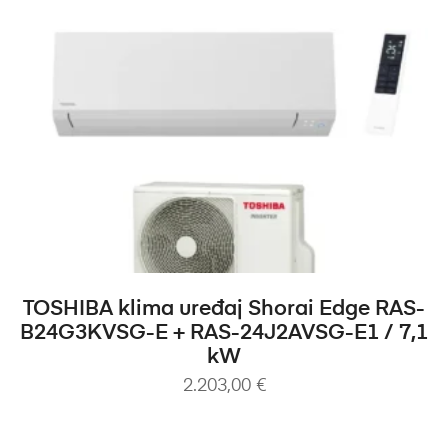
DODAJ U KOŠARICU
TOSHIBA klima uređaj Shorai Edge RAS-
B24G3KVSG-E + RAS-24J2AVSG-E1 / 7,1
kW
2.203,00
€