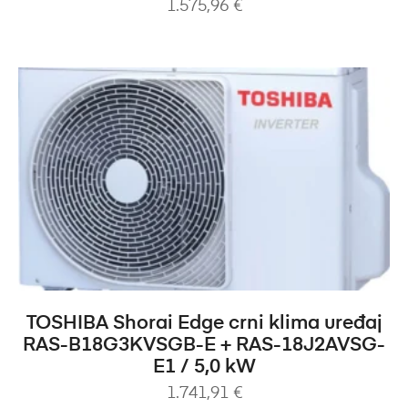
1.575,96
€
DODAJ U KOŠARICU
TOSHIBA Shorai Edge crni klima uređaj
RAS-B18G3KVSGB-E + RAS-18J2AVSG-
E1 / 5,0 kW
1.741,91
€