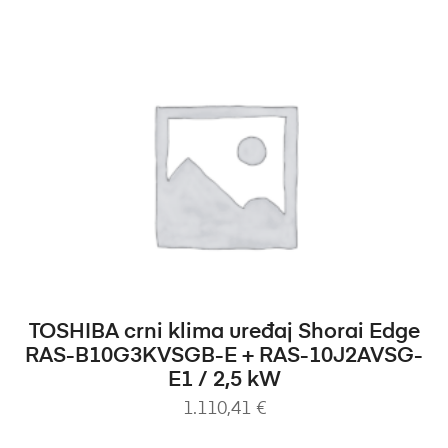
DODAJ U KOŠARICU
TOSHIBA crni klima uređaj Shorai Edge
RAS-B10G3KVSGB-E + RAS-10J2AVSG-
E1 / 2,5 kW
1.110,41
€