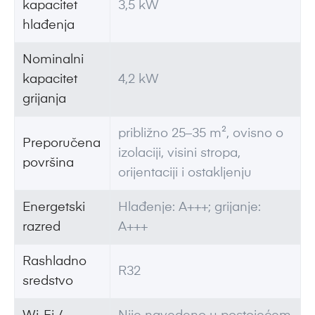
kapacitet
3,5 kW
hlađenja
Nominalni
kapacitet
4,2 kW
grijanja
približno 25–35 m², ovisno o
Preporučena
izolaciji, visini stropa,
površina
orijentaciji i ostakljenju
Energetski
Hlađenje: A+++; grijanje:
razred
A+++
Rashladno
R32
sredstvo