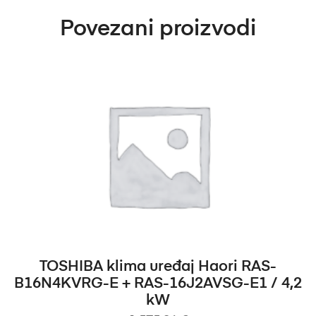
Povezani proizvodi
DODAJ U KOŠARICU
TOSHIBA klima uređaj Haori RAS-
B16N4KVRG-E + RAS-16J2AVSG-E1 / 4,2
kW