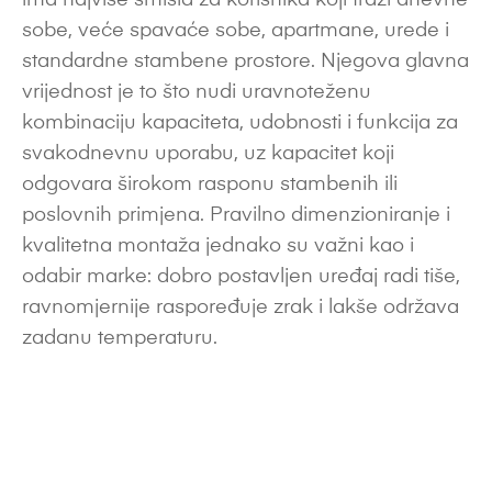
ima najviše smisla za korisnika koji traži dnevne
sobe, veće spavaće sobe, apartmane, urede i
standardne stambene prostore. Njegova glavna
vrijednost je to što nudi uravnoteženu
kombinaciju kapaciteta, udobnosti i funkcija za
svakodnevnu uporabu, uz kapacitet koji
odgovara širokom rasponu stambenih ili
poslovnih primjena. Pravilno dimenzioniranje i
kvalitetna montaža jednako su važni kao i
odabir marke: dobro postavljen uređaj radi tiše,
ravnomjernije raspoređuje zrak i lakše održava
zadanu temperaturu.