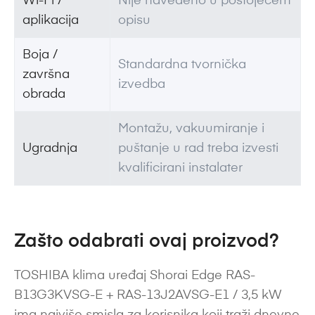
Wi-Fi /
Nije navedeno u postojećem
aplikacija
opisu
Boja /
Standardna tvornička
završna
izvedba
obrada
Montažu, vakuumiranje i
Ugradnja
puštanje u rad treba izvesti
kvalificirani instalater
Zašto odabrati ovaj proizvod?
TOSHIBA klima uređaj Shorai Edge RAS-
B13G3KVSG-E + RAS-13J2AVSG-E1 / 3,5 kW