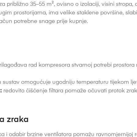
a približno 35–55 m², ovisno o izolaciji, visini stropa, o
im prostorijama, ima velike staklene površine, slabiju 
račun potrebne snage prije kupnje.
ilagođava rad kompresora stvarnoj potrebi prostora ra
 sustav omogućuje ugodniju temperaturu tijekom ljetni
:
redovito čišćenje filtara pomaže očuvati protok zrak
ta zraka
a i odabir brzine ventilatora pomažu ravnomjernijoj ras