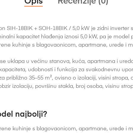
Opis
Recenzije (0)
 SIH-18BIK + SOH-18BIK / 5,0 kW je zidni inverter s
ominalni kapacitet hlađenja iznosi 5,0 kW, pa je mode
ene kuhinje s blagovaonicom, apartmane, urede i m
se uklapa u većinu stanova, kuća, apartmana i ureda
apaciteta, udobnosti i funkcija za svakodnevnu upor
ibližno 35–55 m², ovisno o izolaciji, visini stropa, orij
zir izolaciju, površinu stakla, broj osoba, visinu stropa
del najbolji?
ene kuhinje s blagovaonicom, apartmane, urede i m