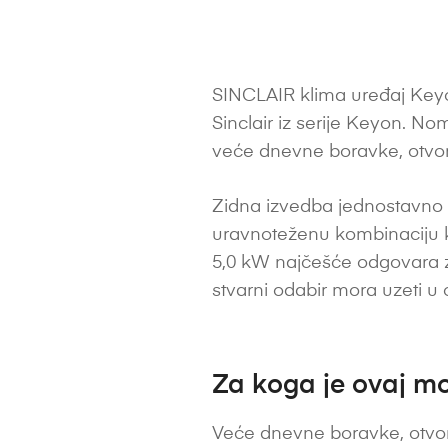
SINCLAIR klima uređaj Keyon
Sinclair iz serije Keyon. N
veće dnevne boravke, otvor
Zidna izvedba jednostavno 
uravnoteženu kombinaciju k
5,0 kW najčešće odgovara za pr
stvarni odabir mora uzeti u ob
Za koga je ovaj mo
Veće dnevne boravke, otvor