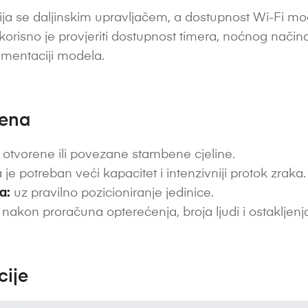
ja se daljinskim upravljačem, a dostupnost Wi-Fi modu
 korisno je provjeriti dostupnost timera, noćnog nač
umentaciji modela.
jena
 otvorene ili povezane stambene cjeline.
je potreban veći kapacitet i intenzivniji protok zraka.
a:
uz pravilno pozicioniranje jedinice.
nakon proračuna opterećenja, broja ljudi i ostakljenj
cije