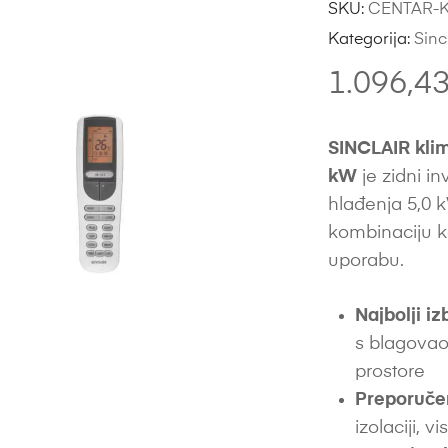
SKU:
CENTAR-K
Kategorija:
Sinc
1.096,4
SINCLAIR klim
kW
je zidni i
hlađenja 5,0 
kombinaciju k
uporabu.
Najbolji iz
s blagovao
prostore
Preporuče
izolaciji, vi