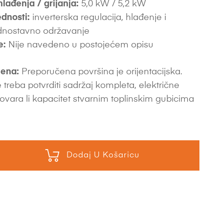
hlađenja / grijanja:
5,0 kW / 5,2 kW
dnosti:
inverterska regulacija, hlađenje i
jednostavno održavanje
e:
Nije navedeno u postojećem opisu
ena:
Preporučena površina je orijentacijska.
 treba potvrditi sadržaj kompleta, električne
ovara li kapacitet stvarnim toplinskim gubicima
Dodaj U Košaricu