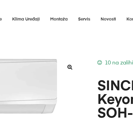
e
Klima Uređaji
Montaža
Servis
Novosti
Ko
10 na zalih
SINCL
Keyo
SOH-