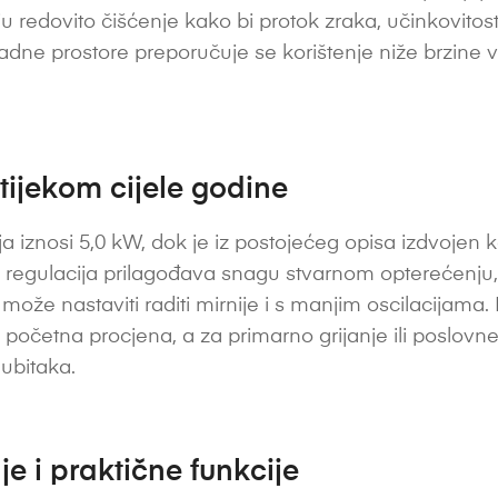
vaju redovito čišćenje kako bi protok zraka, učinkovitost
radne prostore preporučuje se korištenje niže brzine v
 tijekom cijele godine
 iznosi 5,0 kW, dok je iz postojećeg opisa izdvojen k
ka regulacija prilagođava snagu stvarnom opterećenju
ože nastaviti raditi mirnije i s manjim oscilacijama
 početna procjena, a za primarno grijanje ili poslovn
gubitaka.
e i praktične funkcije