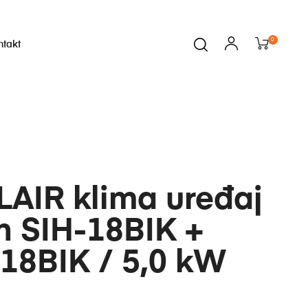
0
ntakt
i
AIR klima uređaj
n SIH-18BIK +
18BIK / 5,0 kW