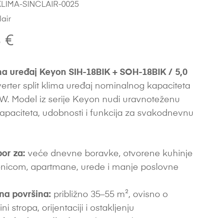
LIMA-SINCLAIR-0025
lair
3
€
a uređaj Keyon SIH-18BIK + SOH-18BIK / 5,0
nverter split klima uređaj nominalnog kapaciteta
kW. Model iz serije Keyon nudi uravnoteženu
apaciteta, udobnosti i funkcija za svakodnevnu
bor za:
veće dnevne boravke, otvorene kuhinje
nicom, apartmane, urede i manje poslovne
na površina:
približno 35–55 m², ovisno o
sini stropa, orijentaciji i ostakljenju