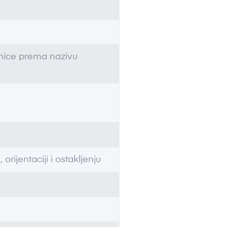
dinice prema nazivu
 orijentaciji i ostakljenju