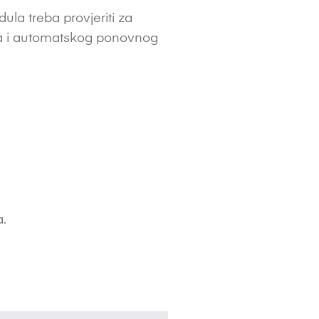
la treba provjeriti za
ina i automatskog ponovnog
a.