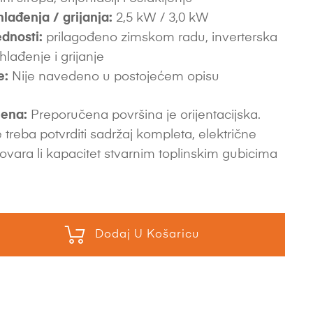
hlađenja / grijanja:
2,5 kW / 3,0 kW
dnosti:
prilagođeno zimskom radu, inverterska
 hlađenje i grijanje
e:
Nije navedeno u postojećem opisu
ena:
Preporučena površina je orijentacijska.
 treba potvrditi sadržaj kompleta, električne
ovara li kapacitet stvarnim toplinskim gubicima
Dodaj U Košaricu