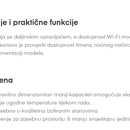
e i praktične funkcije
ja se daljinskim upravljačem, a dostupnost Wi-Fi modu
 korisno je provjeriti dostupnost timera, noćnog nač
umentaciji modela.
jena
avilno dimenzioniran manji kapacitet omogućuje stabi
je ugodne temperature tijekom rada.
ebno u kvalitetno izoliranim stanovima.
enje za zasebnu prostoriju ili manju smještajnu jedin