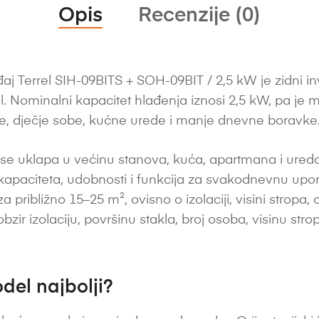
Opis
Recenzije (0)
j Terrel SIH-09BITS + SOH-09BIT / 2,5 kW je zidni inv
rel. Nominalni kapacitet hlađenja iznosi 2,5 kW, pa je
, dječje sobe, kućne urede i manje dnevne boravke
e uklapa u većinu stanova, kuća, apartmana i ureda. 
apaciteta, udobnosti i funkcija za svakodnevnu upor
ibližno 15–25 m², ovisno o izolaciji, visini stropa, orij
zir izolaciju, površinu stakla, broj osoba, visinu stropa
del najbolji?