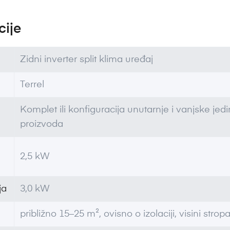
cije
Zidni inverter split klima uređaj
Terrel
Komplet ili konfiguracija unutarnje i vanjske je
proizvoda
2,5 kW
ja
3,0 kW
približno 15–25 m², ovisno o izolaciji, visini stropa,