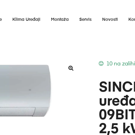
e
Klima Uređaji
Montaža
Servis
Novosti
Ko
10 na zalih
SINCL
uređa
09BI
2,5 