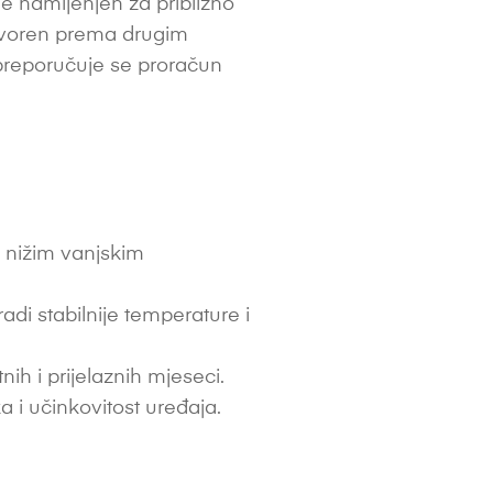
e namijenjen za približno
r otvoren prema drugim
e, preporučuje se proračun
i nižim vanjskim
di stabilnije temperature i
h i prijelaznih mjeseci.
a i učinkovitost uređaja.