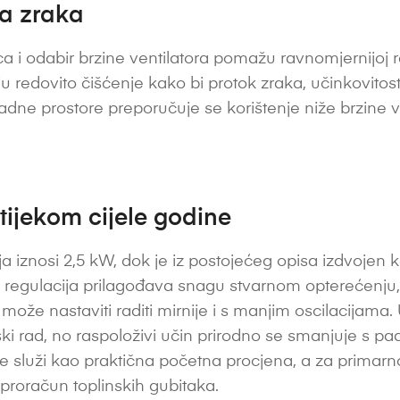
ta zraka
a i odabir brzine ventilatora pomažu ravnomjernijoj ras
vaju redovito čišćenje kako bi protok zraka, učinkovitost
radne prostore preporučuje se korištenje niže brzine v
 tijekom cijele godine
 iznosi 2,5 kW, dok je iz postojećeg opisa izdvojen k
ka regulacija prilagođava snagu stvarnom opterećenju
ože nastaviti raditi mirnije i s manjim oscilacijama.
ki rad, no raspoloživi učin prirodno se smanjuje s 
 služi kao praktična početna procjena, a za primarno 
i proračun toplinskih gubitaka.