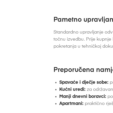
Pametno upravljanj
Standardno upravljanje odvi
točnu izvedbu. Prije kupnje
pokretanja u tehničkoj dok
Preporučena nam
Spavaće i dječje sobe:
pr
Kućni uredi:
za održavan
Manji dnevni boravci:
pos
Apartmani:
praktično rješ