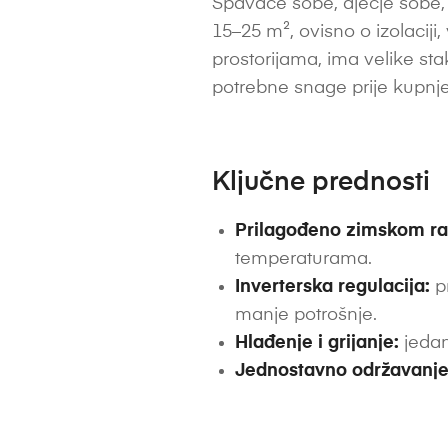
Spavaće sobe, dječje sobe, 
15–25 m², ovisno o izolaciji,
prostorijama, ima velike stak
potrebne snage prije kupnje
Ključne prednosti
Prilagođeno zimskom ra
temperaturama.
Inverterska regulacija:
pr
manje potrošnje.
Hlađenje i grijanje:
jedan
Jednostavno održavanje