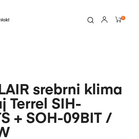
0
ntakt
i
AIR srebrni klima
j Terrel SIH-
TS + SOH-09BIT /
kW