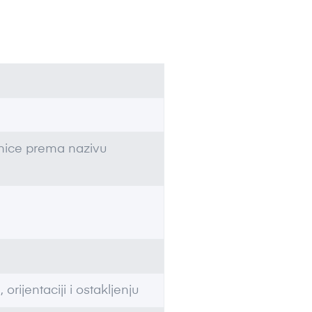
dinice prema nazivu
 orijentaciji i ostakljenju