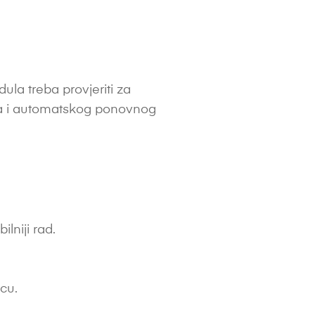
la treba provjeriti za
ina i automatskog ponovnog
lniji rad.
icu.