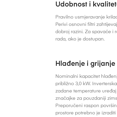
Udobnost i kvalite
Pravilno usmjeravanje krilac
Perivi osnovni filtri zahtije
dobroj razini. Za spavaće i 
rada, ako je dostupan.
Hlađenje i grijanje
Nominalni kapacitet hlađenja
približno 3,0 kW. Inverters
zadane temperature uređaj m
značajke za pouzdaniji zims
Preporučeni raspon površine
prostore potrebno je izradit