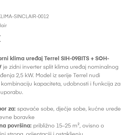
LIMA-SINCLAIR-0012
lair
€
rni klima uređaj Terrel SIH-09BITS + SOH-
W
je zidni inverter split klima uređaj nominalnog
đenja 2,5 kW. Model iz serije Terrel nudi
kombinaciju kapaciteta, udobnosti i funkcija za
uporabu.
bor za:
spavaće sobe, dječje sobe, kućne urede
nevne boravke
na površina:
približno 15–25 m², ovisno o
sini stropa, orijentaciji i ostakljenju