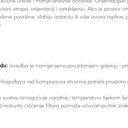
kućne urede i manje dnevne boravke. Orijentacijski j
 visini stropa, orijentaciji i ostakljenju. Ako je prosto
lene površine, slabiju izolaciju ili više izvora toplin
.
du:
izvedba je namijenjena pouzdanijem grijanju i pr
ilagođava rad kompresora stvarnoj potrebi prostora ra
 sustav omogućuje ugodniju temperaturu tijekom ljetni
:
redovito čišćenje filtara pomaže očuvati protok zrak