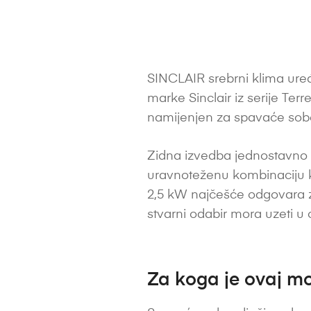
SINCLAIR srebrni klima uređa
marke Sinclair iz serije Ter
namijenjen za spavaće sobe
Zidna izvedba jednostavno s
uravnoteženu kombinaciju k
2,5 kW najčešće odgovara za pr
stvarni odabir mora uzeti u ob
Za koga je ovaj mo