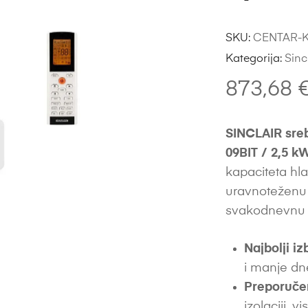
SKU:
CENTAR-K
Kategorija:
Sinc
873,68
SINCLAIR sreb
09BIT / 2,5 k
kapaciteta hla
uravnoteženu 
svakodnevnu 
Najbolji iz
i manje d
Preporuče
izolaciji, vi