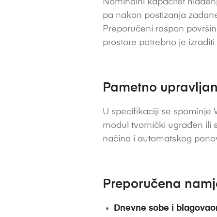
Nominalni kapacitet hlađenj
pa nakon postizanja zadane 
Preporučeni raspon površine
prostore potrebno je izradit
Pametno upravljanj
U specifikaciji se spominje W
modul tvornički ugrađen ili 
načina i automatskog ponov
Preporučena nam
Dnevne sobe i blagovao