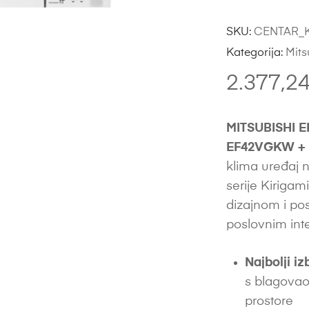
SKU:
CENTAR_K
Kategorija:
Mits
2.377,2
MITSUBISHI E
EF42VGKW + 
klima uređaj 
serije Kirigam
dizajnom i po
poslovnim inte
Najbolji iz
s blagovao
prostore