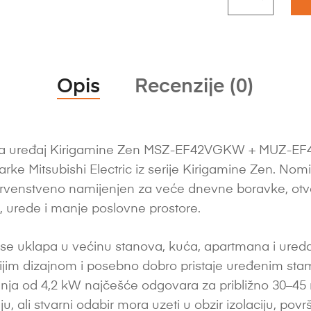
Opis
Recenzije (0)
a uređaj Kirigamine Zen MSZ-EF42VGKW + MUZ-EF42V
marke Mitsubishi Electric iz serije Kirigamine Zen. Nom
 prvenstveno namijenjen za veće dnevne boravke, otv
urede i manje poslovne prostore.
se uklapa u većinu stanova, kuća, apartmana i ureda
enijim dizajnom i posebno dobro pristaje uređenim sta
enja od 4,2 kW najčešće odgovara za približno 30–45 m²,
enju, ali stvarni odabir mora uzeti u obzir izolaciju, pov