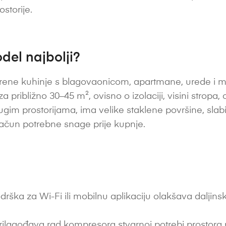
ostorije.
del najbolji?
ene kuhinje s blagovaonicom, apartmane, urede i m
a približno 30–45 m², ovisno o izolaciji, visini stropa, o
im prostorijama, ima velike staklene površine, slabiju 
račun potrebne snage prije kupnje.
drška za Wi-Fi ili mobilnu aplikaciju olakšava daljin
ilagođava rad kompresora stvarnoj potrebi prostora ra