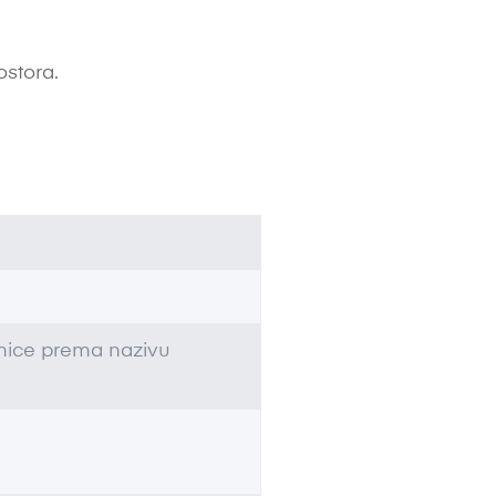
ostora.
dinice prema nazivu