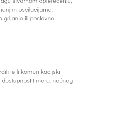
snagu stvarnom opterećenju,
manjim oscilacijama.
grijanje ili poslovne
diti je li komunikacijski
ti dostupnost timera, noćnog