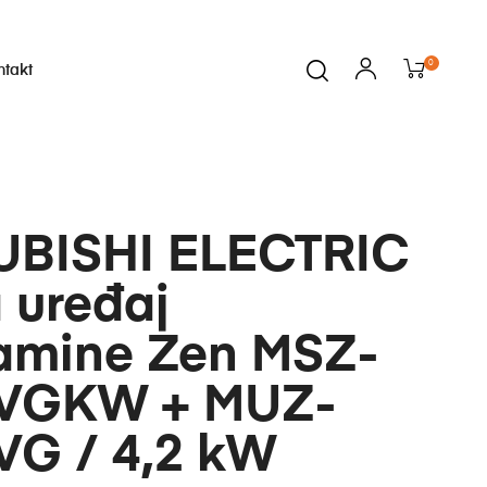
0
ntakt
UBISHI ELECTRIC
 uređaj
gamine Zen MSZ-
VGKW + MUZ-
VG / 4,2 kW