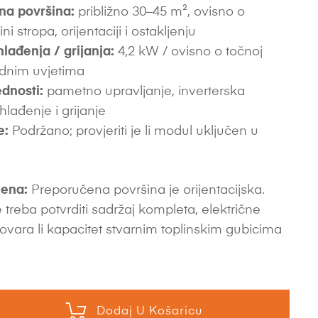
na površina:
približno 30–45 m², ovisno o
sini stropa, orijentaciji i ostakljenju
hlađenja / grijanja:
4,2 kW / ovisno o točnoj
radnim uvjetima
dnosti:
pametno upravljanje, inverterska
 hlađenje i grijanje
e:
Podržano; provjeriti je li modul uključen u
ena:
Preporučena površina je orijentacijska.
 treba potvrditi sadržaj kompleta, električne
ovara li kapacitet stvarnim toplinskim gubicima
Dodaj U Košaricu