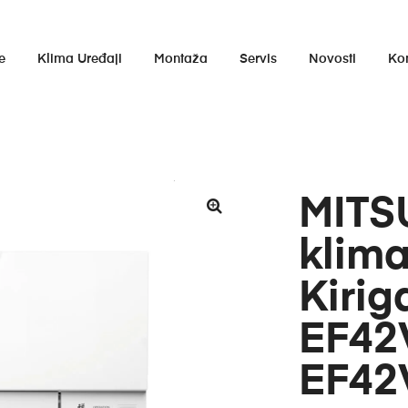
e
Klima Uređaji
Montaža
Servis
Novosti
Ko
MITS
klima
Kiri
EF42
EF42