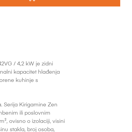
G / 4,2 kW je zidni
inalni kapacitet hlađenja
orene kuhinje s
. Serija Kirigamine Zen
mbenim ili poslovnim
 ovisno o izolaciji, visini
ršinu stakla, broj osoba,