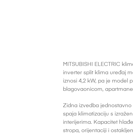
MITSUBISHI ELECTRIC klim
inverter split klima uređaj 
iznosi 4,2 kW, pa je model
blagovaonicom, apartmane, 
Zidna izvedba jednostavno 
spaja klimatizaciju s izraž
interijerima. Kapacitet hlađ
stropa, orijentaciji i ostaklj