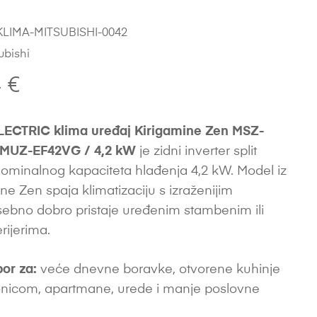
LIMA-MITSUBISHI-0042
ubishi
4
€
LECTRIC klima uređaj Kirigamine Zen MSZ-
MUZ-EF42VG / 4,2 kW
je zidni inverter split
nominalnog kapaciteta hlađenja 4,2 kW. Model iz
ine Zen spaja klimatizaciju s izraženijim
sebno dobro pristaje uređenim stambenim ili
rijerima.
bor za:
veće dnevne boravke, otvorene kuhinje
nicom, apartmane, urede i manje poslovne