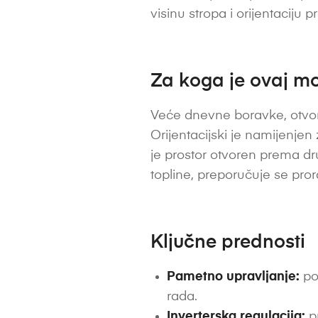
visinu stropa i orijentaciju pr
Za koga je ovaj mo
Veće dnevne boravke, otvor
Orijentacijski je namijenjen z
je prostor otvoren prema drug
topline, preporučuje se pro
Ključne prednosti
Pametno upravljanje:
po
rada.
Inverterska regulacija:
pr