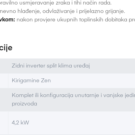
ravilno usmjeravanje zraka i tihi način rada.
nevno hlađenje, odvlaživanje i prijelazno grijanje.
avkom:
nakon provjere ukupnih toplinskih dobitaka pr
cije
Zidni inverter split klima uređaj
Kirigamine Zen
Komplet ili konfiguracija unutarnje i vanjske je
proizvoda
4,2 kW