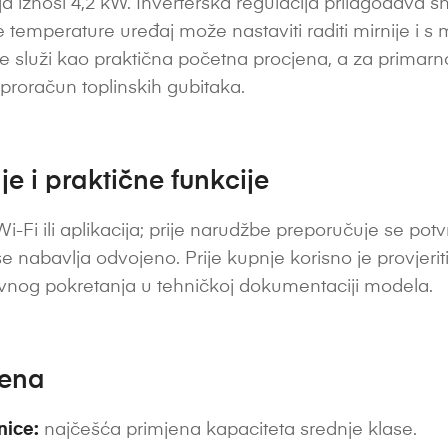
a iznosi 4,2 kW. Inverterska regulacija prilagođava 
temperature uređaj može nastaviti raditi mirnije i s 
 služi kao praktična početna procjena, a za primarno 
i proračun toplinskih gubitaka.
e i praktične funkcije
i-Fi ili aplikacija; prije narudžbe preporučuje se potvr
se nabavlja odvojeno. Prije kupnje korisno je provjeri
nog pokretanja u tehničkoj dokumentaciji modela.
jena
nice:
najčešća primjena kapaciteta srednje klase.