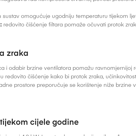
 sustav omogućuje ugodniju temperaturu tijekom ljetni
:
redovito čišćenje filtara pomaže očuvati protok zrak
ta zraka
a i odabir brzine ventilatora pomažu ravnomjernijoj ras
vaju redovito čišćenje kako bi protok zraka, učinkovitost
radne prostore preporučuje se korištenje niže brzine v
 tijekom cijele godine