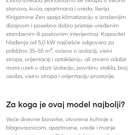
Zidna izvedba jednostavno se uklapa u većinu
stanova, kuća, apartmana i ureda. Serija
Kirigamine Zen spaja klimatizaciju s izraženijim
dizajnom i posebno dobro pristaje uređenim
stambenim ili poslovnim interijerima. Kapacitet
hlađenja od 5,0 kW najčešće odgovara za
približno 35–55 m², ovisno o izolaciji, visini
stropa, orijentaciji i ostakljenju, ali stvarni odabir
mora uzeti u obzir izolaciju, površinu stakla, broj
osoba, visinu stropa i orijentaciju prostorije.
Za koga je ovaj model najbolji?
Veće dnevne boravke, otvorene kuhinje s
blagovaonicom, apartmane, urede i manje