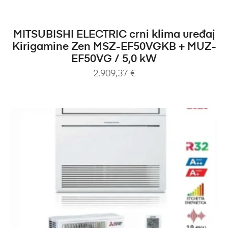
DODAJ U KOŠARICU
MITSUBISHI ELECTRIC crni klima uređaj
Kirigamine Zen MSZ-EF50VGKB + MUZ-
EF50VG / 5,0 kW
2.909,37
€