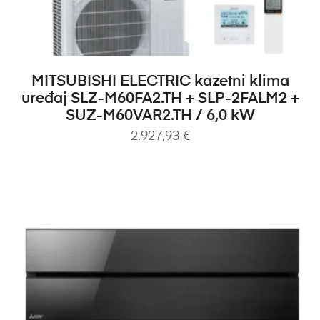
DODAJ U KOŠARICU
MITSUBISHI ELECTRIC kazetni klima
uređaj SLZ-M60FA2.TH + SLP-2FALM2 +
SUZ-M60VAR2.TH / 6,0 kW
2.927,93
€