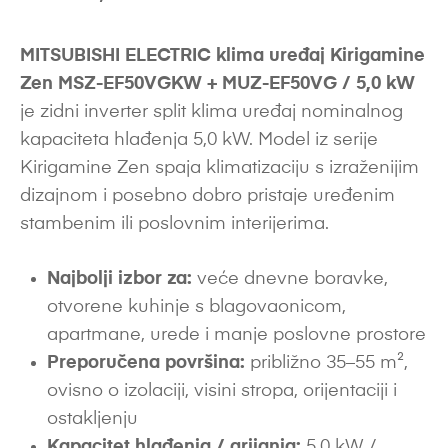
MITSUBISHI ELECTRIC klima uređaj Kirigamine
Zen MSZ-EF50VGKW + MUZ-EF50VG / 5,0 kW
je zidni inverter split klima uređaj nominalnog
kapaciteta hlađenja 5,0 kW. Model iz serije
Kirigamine Zen spaja klimatizaciju s izraženijim
dizajnom i posebno dobro pristaje uređenim
stambenim ili poslovnim interijerima.
Najbolji izbor za:
veće dnevne boravke,
otvorene kuhinje s blagovaonicom,
apartmane, urede i manje poslovne prostore
Preporučena površina:
približno 35–55 m²,
ovisno o izolaciji, visini stropa, orijentaciji i
ostakljenju
Kapacitet hlađenja / grijanja:
5,0 kW /