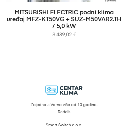
DODAJ U KOŠARICU
MITSUBISHI ELECTRIC podni klima
uređaj MFZ-KT50VG + SUZ-M50VAR2.TH
/ 5,0 kW
3.439,02
€
Zajedno s Vama više od 10 godina.
Reddit.
Smart Switch d.o.o.