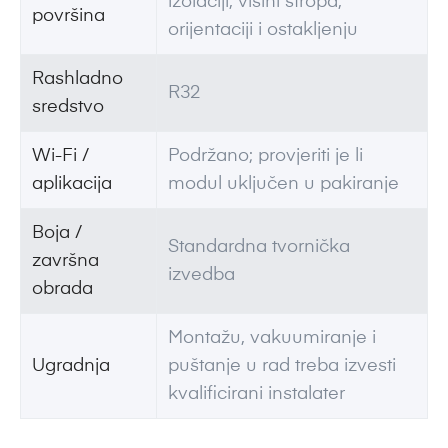
izolaciji, visini stropa,
površina
orijentaciji i ostakljenju
Rashladno
R32
sredstvo
Wi-Fi /
Podržano; provjeriti je li
aplikacija
modul uključen u pakiranje
Boja /
Standardna tvornička
završna
izvedba
obrada
Montažu, vakuumiranje i
Ugradnja
puštanje u rad treba izvesti
kvalificirani instalater