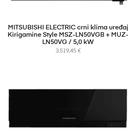
DODAJ U KOŠARICU
MITSUBISHI ELECTRIC crni klima uređaj
Kirigamine Style MSZ-LN50VGB + MUZ-
LN50VG / 5,0 kW
3.519,45
€