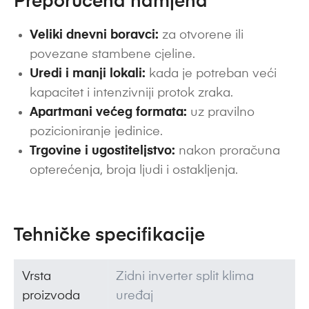
Preporučena namjena
Veliki dnevni boravci:
za otvorene ili
povezane stambene cjeline.
Uredi i manji lokali:
kada je potreban veći
kapacitet i intenzivniji protok zraka.
Apartmani većeg formata:
uz pravilno
pozicioniranje jedinice.
Trgovine i ugostiteljstvo:
nakon proračuna
opterećenja, broja ljudi i ostakljenja.
Tehničke specifikacije
Vrsta
Zidni inverter split klima
proizvoda
uređaj