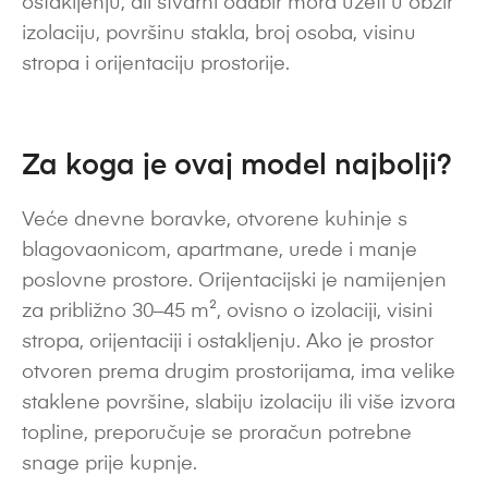
ostakljenju, ali stvarni odabir mora uzeti u obzir
izolaciju, površinu stakla, broj osoba, visinu
stropa i orijentaciju prostorije.
Za koga je ovaj model najbolji?
Veće dnevne boravke, otvorene kuhinje s
blagovaonicom, apartmane, urede i manje
poslovne prostore. Orijentacijski je namijenjen
za približno 30–45 m², ovisno o izolaciji, visini
stropa, orijentaciji i ostakljenju. Ako je prostor
otvoren prema drugim prostorijama, ima velike
staklene površine, slabiju izolaciju ili više izvora
topline, preporučuje se proračun potrebne
snage prije kupnje.