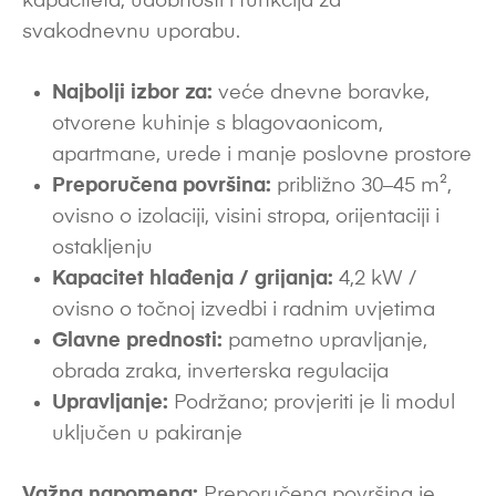
kapaciteta, udobnosti i funkcija za
svakodnevnu uporabu.
Najbolji izbor za:
veće dnevne boravke,
otvorene kuhinje s blagovaonicom,
apartmane, urede i manje poslovne prostore
Preporučena površina:
približno 30–45 m²,
ovisno o izolaciji, visini stropa, orijentaciji i
ostakljenju
Kapacitet hlađenja / grijanja:
4,2 kW /
ovisno o točnoj izvedbi i radnim uvjetima
Glavne prednosti:
pametno upravljanje,
obrada zraka, inverterska regulacija
Upravljanje:
Podržano; provjeriti je li modul
uključen u pakiranje
Važna napomena:
Preporučena površina je