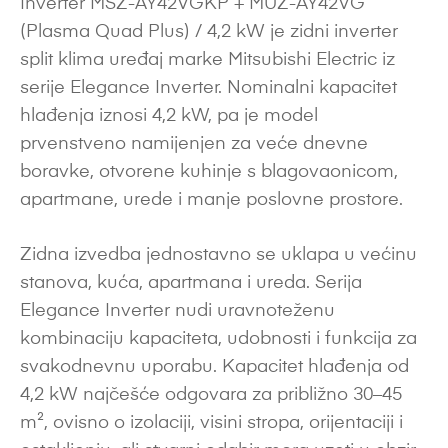
Inverter MSZ-AY42VGKP + MUZ-AY42VG
(Plasma Quad Plus) / 4,2 kW je zidni inverter
split klima uređaj marke Mitsubishi Electric iz
serije Elegance Inverter. Nominalni kapacitet
hlađenja iznosi 4,2 kW, pa je model
prvenstveno namijenjen za veće dnevne
boravke, otvorene kuhinje s blagovaonicom,
apartmane, urede i manje poslovne prostore.
Zidna izvedba jednostavno se uklapa u većinu
stanova, kuća, apartmana i ureda. Serija
Elegance Inverter nudi uravnoteženu
kombinaciju kapaciteta, udobnosti i funkcija za
svakodnevnu uporabu. Kapacitet hlađenja od
4,2 kW najčešće odgovara za približno 30–45
m², ovisno o izolaciji, visini stropa, orijentaciji i