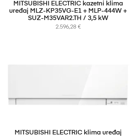
DODAJ U KOŠARICU
MITSUBISHI ELECTRIC kazetni klima
uređaj MLZ-KP35VG-E1 + MLP-444W +
SUZ-M35VAR2.TH / 3,5 kW
2.596,28
€
DODAJ U KOŠARICU
MITSUBISHI ELECTRIC klima uređaj