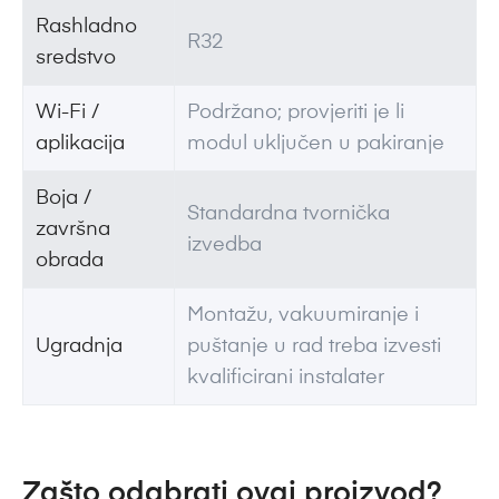
Rashladno
R32
sredstvo
Wi-Fi /
Podržano; provjeriti je li
aplikacija
modul uključen u pakiranje
Boja /
Standardna tvornička
završna
izvedba
obrada
Montažu, vakuumiranje i
Ugradnja
puštanje u rad treba izvesti
kvalificirani instalater
Zašto odabrati ovaj proizvod?