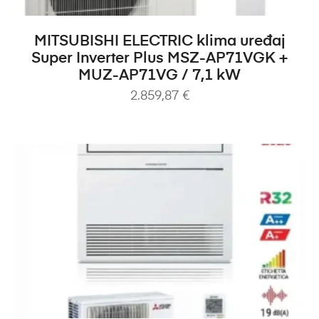
DODAJ U KOŠARICU
MITSUBISHI ELECTRIC klima uređaj
Super Inverter Plus MSZ-AP71VGK +
MUZ-AP71VG / 7,1 kW
2.859,87
€