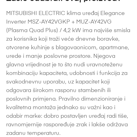
MITSUBISHI ELECTRIC klima uređaj Elegance
Inverter MSZ-AY42VGKP + MUZ-AY42VG
(Plasma Quad Plus) / 4,2 kW ima najviše smisla
za korisnika koji traži veće dnevne boravke,
otvorene kuhinje s blagovaonicom, apartmane,
urede i manje poslovne prostore. Njegova
glavna vrijednost je to što nudi uravnoteženu
kombinaciju kapaciteta, udobnosti i funkcija za
svakodnevnu uporabu, uz kapacitet koji
odgovara širokom rasponu stambenih ili
poslovnih primjena. Pravilno dimenzioniranje i
kvalitetna montaža jednako su važni kao i
odabir marke: dobro postavljen uređaj radi tiše,
ravnomjernije raspoređuje zrak i lakše održava
zadanu temperaturu.