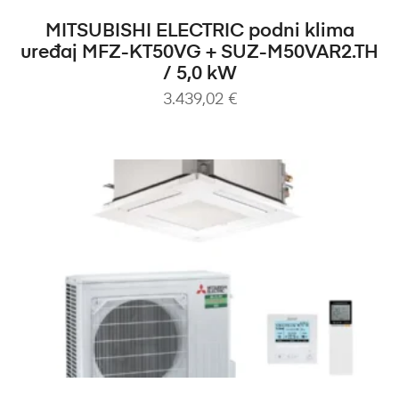
DODAJ U KOŠARICU
MITSUBISHI ELECTRIC podni klima
uređaj MFZ-KT50VG + SUZ-M50VAR2.TH
/ 5,0 kW
3.439,02
€