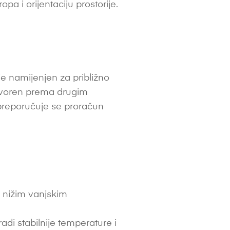
opa i orijentaciju prostorije.
e namijenjen za približno
r otvoren prema drugim
e, preporučuje se proračun
i nižim vanjskim
di stabilnije temperature i