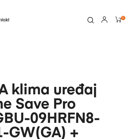
0
ntakt
i
A klima uređaj
me Save Pro
BU-09HRFN8-
-GW(GA) +