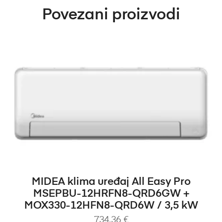
Povezani proizvodi
DODAJ U KOŠARICU
MIDEA klima uređaj All Easy Pro
MSEPBU-12HRFN8-QRD6GW +
MOX330-12HFN8-QRD6W / 3,5 kW
734,36
€