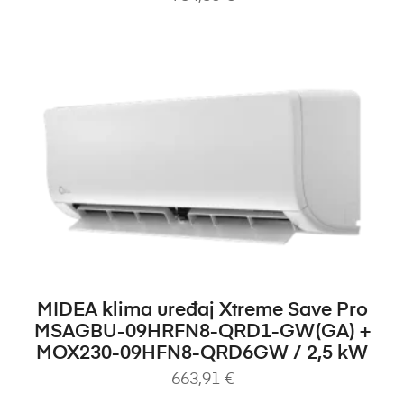
DODAJ U KOŠARICU
MIDEA klima uređaj Xtreme Save Pro
MSAGBU-09HRFN8-QRD1-GW(GA) +
MOX230-09HFN8-QRD6GW / 2,5 kW
663,91
€