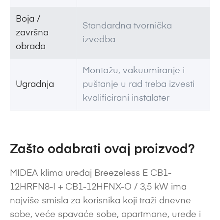
Boja /
Standardna tvornička
završna
izvedba
obrada
Montažu, vakuumiranje i
Ugradnja
puštanje u rad treba izvesti
kvalificirani instalater
Zašto odabrati ovaj proizvod?
MIDEA klima uređaj Breezeless E CB1-
12HRFN8-I + CB1-12HFNX-O / 3,5 kW ima
najviše smisla za korisnika koji traži dnevne
sobe, veće spavaće sobe, apartmane, urede i