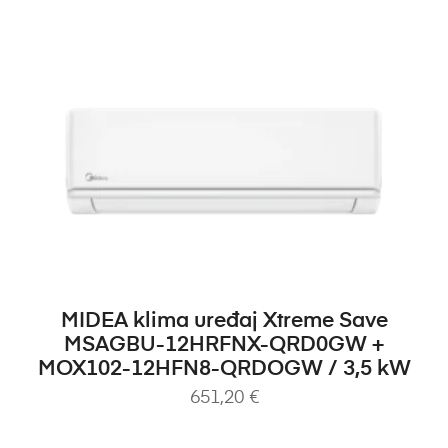
DODAJ U KOŠARICU
MIDEA klima uređaj Xtreme Save
MSAGBU-12HRFNX-QRD0GW +
MOX102-12HFN8-QRDOGW / 3,5 kW
651,20
€