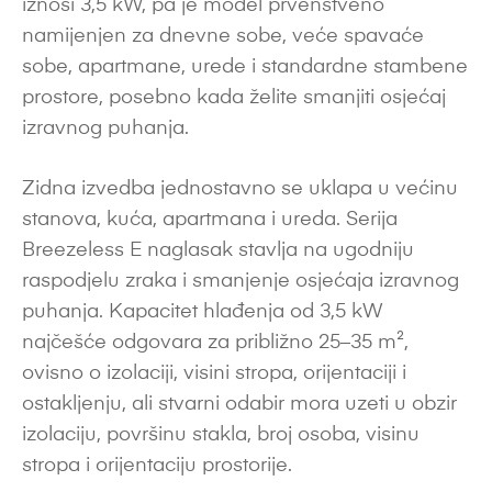
iznosi 3,5 kW, pa je model prvenstveno
namijenjen za dnevne sobe, veće spavaće
sobe, apartmane, urede i standardne stambene
prostore, posebno kada želite smanjiti osjećaj
izravnog puhanja.
Zidna izvedba jednostavno se uklapa u većinu
stanova, kuća, apartmana i ureda. Serija
Breezeless E naglasak stavlja na ugodniju
raspodjelu zraka i smanjenje osjećaja izravnog
puhanja. Kapacitet hlađenja od 3,5 kW
najčešće odgovara za približno 25–35 m²,
ovisno o izolaciji, visini stropa, orijentaciji i
ostakljenju, ali stvarni odabir mora uzeti u obzir
izolaciju, površinu stakla, broj osoba, visinu
stropa i orijentaciju prostorije.