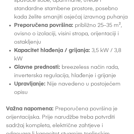
spavaće sobe, apartmane, urede i
standardne stambene prostore, posebno
kada želite smanjiti osjećaj izravnog puhanja
Preporučena površina:
približno 25–35 m²,
ovisno o izolaciji, visini stropa, orijentaciji i
ostakljenju
Kapacitet hlađenja / grijanja:
3,5 kW / 3,8
kW
Glavne prednosti:
breezeless način rada,
inverterska regulacija, hlađenje i grijanje
Upravljanje:
Nije navedeno u postojećem
opisu
Važna napomena:
Preporučena površina je
orijentacijska. Prije narudžbe treba potvrditi
sadržaj kompleta, električne zahtjeve i
odgovara li kapacitet stvarnim toplinskim