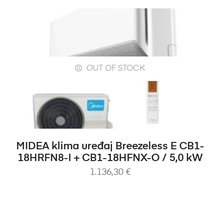
OUT OF STOCK
PROČITAJ VIŠE
MIDEA klima uređaj Breezeless E CB1-
18HRFN8-I + CB1-18HFNX-O / 5,0 kW
1.136,30
€