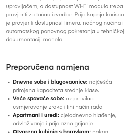
upravljačem, a dostupnost Wi-Fi modula treba
provjeriti za točnu izvedbu. Prije kupnje korisno
je provjeriti dostupnost timera, noćnog načina i
automatskog ponovnog pokretanja u tehničkoj
dokumentaciji modela.
Preporučena namjena
Dnevne sobe i blagovaonice:
najčešća
primjena kapaciteta srednje klase.
Veće spavaće sobe:
uz pravilno
usmjeravanje zraka i tihi način rada.
Apartmani i uredi:
cjelodnevno hlađenje,
odvlaživanje i prijelazno grijanje.
Otvorena kuhinja s boravkom:
nakon