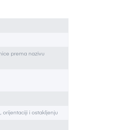
dinice prema nazivu
 orijentaciji i ostakljenju