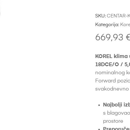
SKU:
CENTAR-K
Kategorija:
Kore
669,93
KOREL klima 
18DCE/O / 5
nominalnog ka
Forward pozici
svakodnevno h
Najbolji iz
s blagovao
prostore
Preporuče