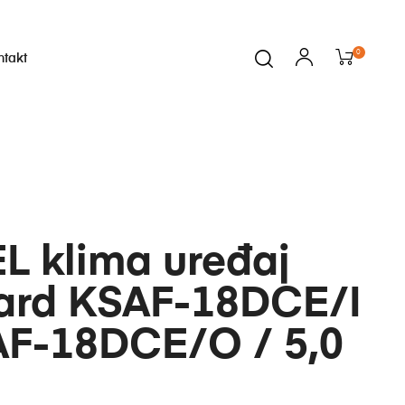
0
ntakt
i
L klima uređaj
ard KSAF-18DCE/I
AF-18DCE/O / 5,0