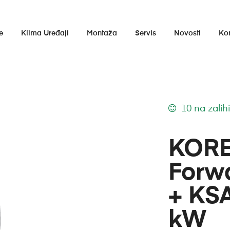
e
Klima Uređaji
Montaža
Servis
Novosti
Ko
10 na zalih
KORE
Forw
+ KS
kW