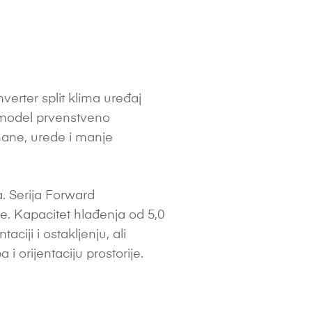
rter split klima uređaj
e model prvenstveno
ane, urede i manje
. Serija Forward
je. Kapacitet hlađenja od 5,0
aciji i ostakljenju, ali
 i orijentaciju prostorije.