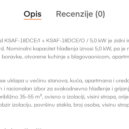
Opis
Recenzije (0)
 KSAF-18DCE/I + KSAF-18DCE/O / 5,0 kW je zidni inve
rd. Nominalni kapacitet hlađenja iznosi 5,0 kW, pa j
 boravke, otvorene kuhinje s blagovaonicom, apartm
se uklapa u većinu stanova, kuća, apartmana i ureda
n i racionalan izbor za svakodnevno hlađenje i grijan
žno 35–55 m², ovisno o izolaciji, visini stropa, orijent
zir izolaciju, površinu stakla, broj osoba, visinu stropa