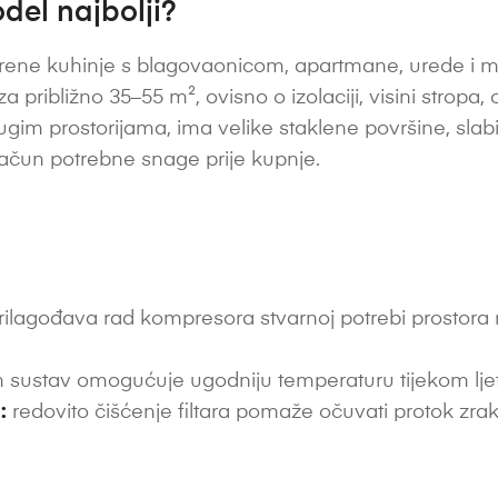
del najbolji?
ene kuhinje s blagovaonicom, apartmane, urede i m
a približno 35–55 m², ovisno o izolaciji, visini stropa, o
im prostorijama, ima velike staklene površine, slabiju 
račun potrebne snage prije kupnje.
ilagođava rad kompresora stvarnoj potrebi prostora ra
 sustav omogućuje ugodniju temperaturu tijekom ljetni
:
redovito čišćenje filtara pomaže očuvati protok zrak