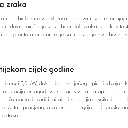
ta zraka
a i odabir brzine ventilatora pomažu ravnomjernijoj ras
vaju redovito čišćenje kako bi protok zraka, učinkovitost
radne prostore preporučuje se korištenje niže brzine v
 tijekom cijele godine
 iznosi 5,0 kW, dok je iz postojećeg opisa izdvojen k
ka regulacija prilagođava snagu stvarnom opterećenju
ože nastaviti raditi mirnije i s manjim oscilacijama
 početna procjena, a za primarno grijanje ili poslovn
gubitaka.