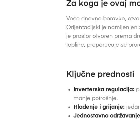
Za koga je ovaj mo
Veće dnevne boravke, otvor
Orijentacijski je namijenjen z
je prostor otvoren prema drug
topline, preporučuje se pro
Ključne prednosti
Inverterska regulacija:
pr
manje potrošnje.
Hlađenje i grijanje:
jedan
Jednostavno održavanje