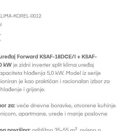
LIMA-KOREL-0012
l
€
uređaj Forward KSAF-18DCE/I + KSAF-
,0 kW
je zidni inverter split klima uređaj
paciteta hlađenja 5,0 kW. Model iz serije
oniran je kao praktičan i racionalan izbor za
lađenje i grijanje.
bor za:
veće dnevne boravke, otvorene kuhinje
nicom, apartmane, urede i manje poslovne
na površina:
približno 35–55 m², ovisno o