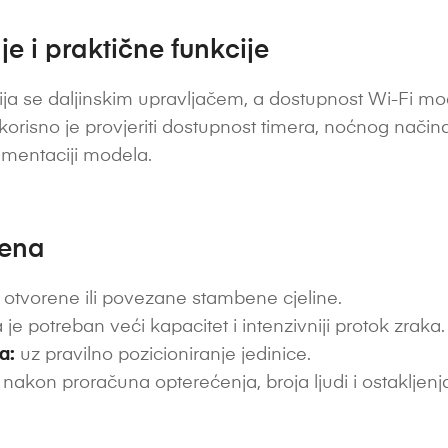
e i praktične funkcije
ja se daljinskim upravljačem, a dostupnost Wi-Fi modu
 korisno je provjeriti dostupnost timera, noćnog nač
umentaciji modela.
jena
 otvorene ili povezane stambene cjeline.
je potreban veći kapacitet i intenzivniji protok zraka.
a:
uz pravilno pozicioniranje jedinice.
nakon proračuna opterećenja, broja ljudi i ostakljenj