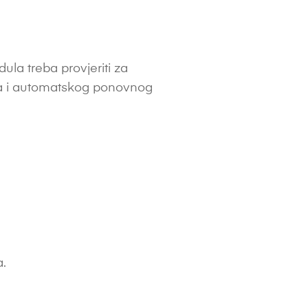
la treba provjeriti za
ina i automatskog ponovnog
a.