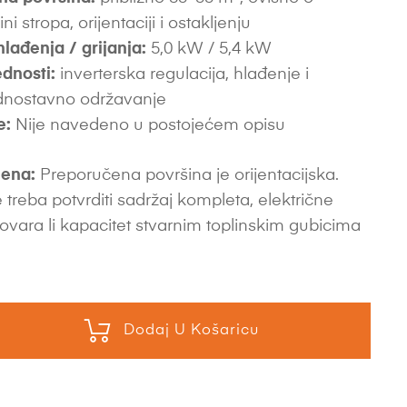
sini stropa, orijentaciji i ostakljenju
hlađenja / grijanja:
5,0 kW / 5,4 kW
dnosti:
inverterska regulacija, hlađenje i
jednostavno održavanje
e:
Nije navedeno u postojećem opisu
ena:
Preporučena površina je orijentacijska.
 treba potvrditi sadržaj kompleta, električne
ovara li kapacitet stvarnim toplinskim gubicima
Dodaj U Košaricu