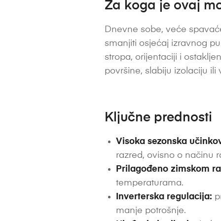
Za koga je ovaj mo
Dnevne sobe, veće spavaće
smanjiti osjećaj izravnog puh
stropa, orijentaciji i ostak
površine, slabiju izolaciju i
Ključne prednosti
Visoka sezonska učinkov
razred, ovisno o načinu r
Prilagođeno zimskom ra
temperaturama.
Inverterska regulacija:
pr
manje potrošnje.