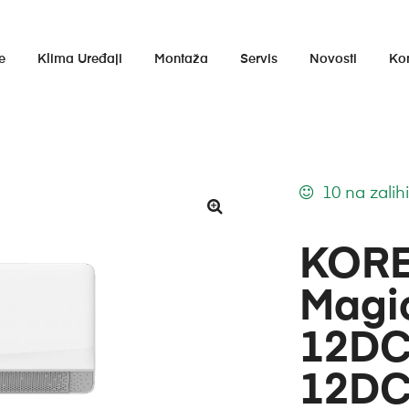
e
Klima Uređaji
Montaža
Servis
Novosti
Ko
10 na zalih
KORE
Magi
12DC
12DC