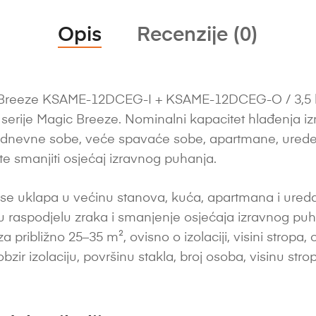
Opis
Recenzije (0)
Breeze KSAME-12DCEG-I + KSAME-12DCEG-O / 3,5 kW j
 serije Magic Breeze. Nominalni kapacitet hlađenja iz
 dnevne sobe, veće spavaće sobe, apartmane, ured
te smanjiti osjećaj izravnog puhanja.
se uklapa u većinu stanova, kuća, apartmana i ureda
u raspodjelu zraka i smanjenje osjećaja izravnog puh
ibližno 25–35 m², ovisno o izolaciji, visini stropa, orij
zir izolaciju, površinu stakla, broj osoba, visinu stropa