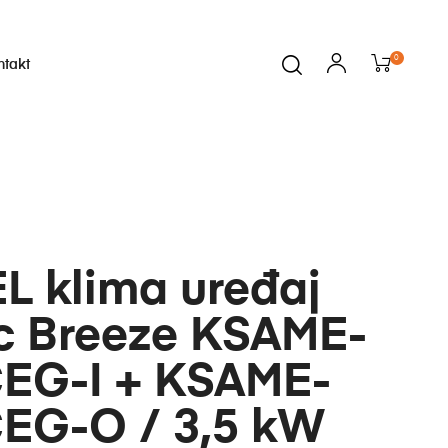
0
ntakt
i
L klima uređaj
c Breeze KSAME-
EG-I + KSAME-
EG-O / 3,5 kW