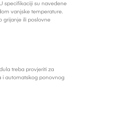
 U specifikaciji su navedene
padom vanjske temperature.
grijanje ili poslovne
la treba provjeriti za
ina i automatskog ponovnog