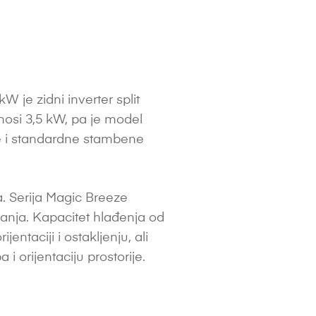
e zidni inverter split
nosi 3,5 kW, pa je model
e i standardne stambene
. Serija Magic Breeze
anja. Kapacitet hlađenja od
entaciji i ostakljenju, ali
 i orijentaciju prostorije.