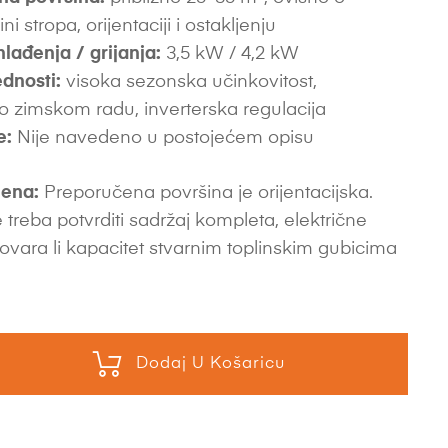
sini stropa, orijentaciji i ostakljenju
hlađenja / grijanja:
3,5 kW / 4,2 kW
dnosti:
visoka sezonska učinkovitost,
o zimskom radu, inverterska regulacija
e:
Nije navedeno u postojećem opisu
ena:
Preporučena površina je orijentacijska.
 treba potvrditi sadržaj kompleta, električne
ovara li kapacitet stvarnim toplinskim gubicima
Dodaj U Košaricu