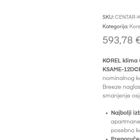
SKU:
CENTAR-K
Kategorija:
Kore
593,78
KOREL klima 
KSAME-12DCE
nominalnog ka
Breeze naglas
smanjenje osj
Najbolji iz
apartmane,
posebno ka
Preporuče