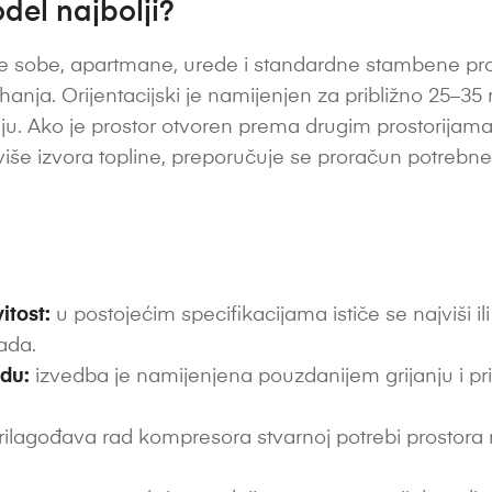
del najbolji?
 sobe, apartmane, urede i standardne stambene pros
anja. Orijentacijski je namijenjen za približno 25–35 m²
ljenju. Ako je prostor otvoren prema drugim prostorijam
li više izvora topline, preporučuje se proračun potrebn
itost:
u postojećim specifikacijama ističe se najviši il
ada.
du:
izvedba je namijenjena pouzdanijem grijanju i pr
ilagođava rad kompresora stvarnoj potrebi prostora ra