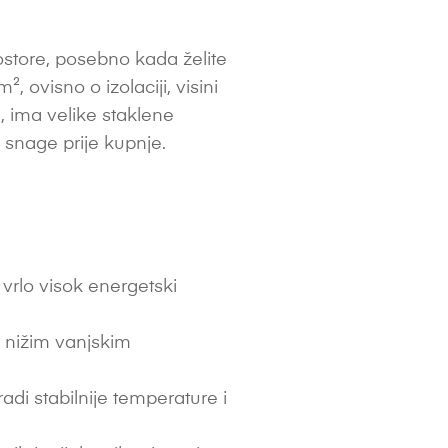
tore, posebno kada želite
, ovisno o izolaciji, visini
a, ima velike staklene
e snage prije kupnje.
i vrlo visok energetski
i nižim vanjskim
di stabilnije temperature i