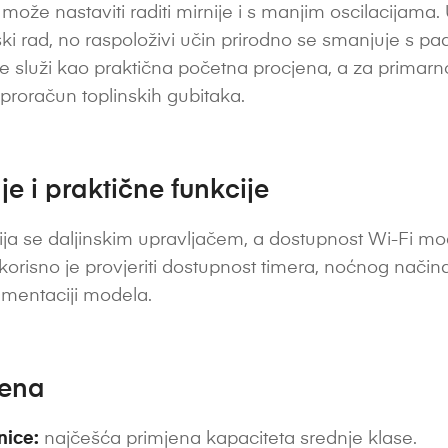
ože nastaviti raditi mirnije i s manjim oscilacijama.
ki rad, no raspoloživi učin prirodno se smanjuje s 
 služi kao praktična početna procjena, a za primarno 
i proračun toplinskih gubitaka.
e i praktične funkcije
ja se daljinskim upravljačem, a dostupnost Wi-Fi modu
 korisno je provjeriti dostupnost timera, noćnog nač
umentaciji modela.
jena
nice:
najčešća primjena kapaciteta srednje klase.