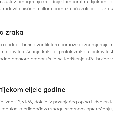
 sustav omogućuje ugodniju temperaturu tijekom ljetni
:
redovito čišćenje filtara pomaže očuvati protok zrak
ta zraka
a i odabir brzine ventilatora pomažu ravnomjernijoj ras
vaju redovito čišćenje kako bi protok zraka, učinkovitost
radne prostore preporučuje se korištenje niže brzine v
 tijekom cijele godine
 iznosi 3,5 kW, dok je iz postojećeg opisa izdvojen k
ka regulacija prilagođava snagu stvarnom opterećenju