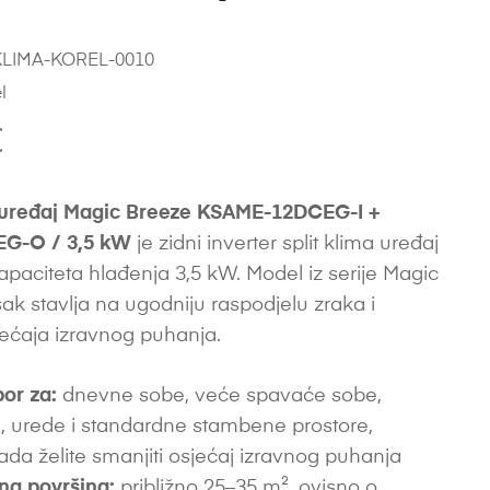
LIMA-KOREL-0010
l
€
uređaj Magic Breeze KSAME-12DCEG-I +
G-O / 3,5 kW
je zidni inverter split klima uređaj
paciteta hlađenja 3,5 kW. Model iz serije Magic
ak stavlja na ugodniju raspodjelu zraka i
ećaja izravnog puhanja.
bor za:
dnevne sobe, veće spavaće sobe,
 urede i standardne stambene prostore,
da želite smanjiti osjećaj izravnog puhanja
na površina:
približno 25–35 m², ovisno o