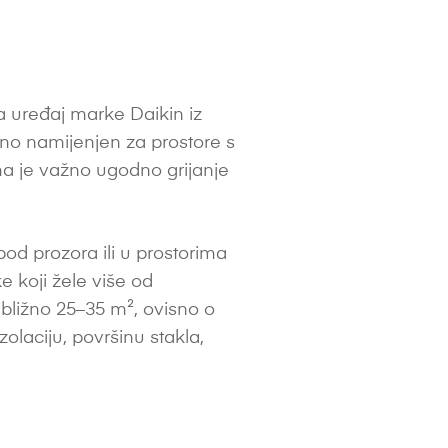
 uređaj marke Daikin iz
eno namijenjen za prostore s
ima je važno ugodno grijanje
pod prozora ili u prostorima
e koji žele više od
bližno 25–35 m², ovisno o
 izolaciju, površinu stakla,