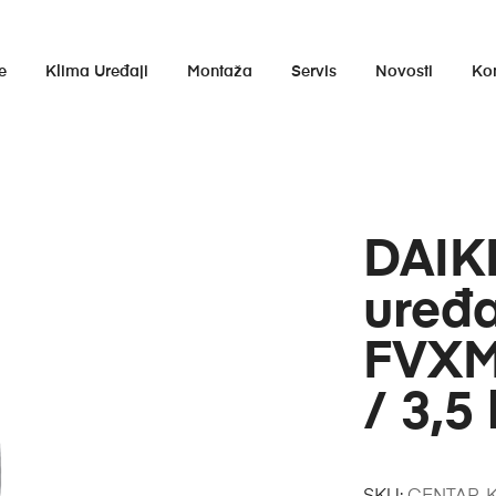
e
Klima Uređaji
Montaža
Servis
Novosti
Ko
DAIK
uređa
FVXM
/ 3,5