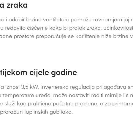
ta zraka
a i odabir brzine ventilatora pomažu ravnomjernijoj ras
vaju redovito čišćenje kako bi protok zraka, učinkovitost
radne prostore preporučuje se korištenje niže brzine v
 tijekom cijele godine
a iznosi 3,5 kW. Inverterska regulacija prilagođava 
temperature uređaj može nastaviti raditi mirnije i s 
 služi kao praktična početna procjena, a za primarno 
i proračun toplinskih gubitaka.