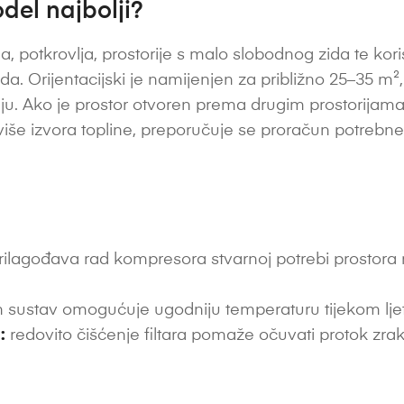
del najbolji?
, potkrovlja, prostorije s malo slobodnog zida te kor
da. Orijentacijski je namijenjen za približno 25–35 m², o
ljenju. Ako je prostor otvoren prema drugim prostorijam
li više izvora topline, preporučuje se proračun potrebn
ilagođava rad kompresora stvarnoj potrebi prostora ra
 sustav omogućuje ugodniju temperaturu tijekom ljetni
:
redovito čišćenje filtara pomaže očuvati protok zrak