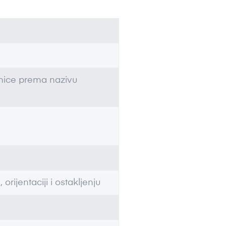
dinice prema nazivu
 orijentaciji i ostakljenju