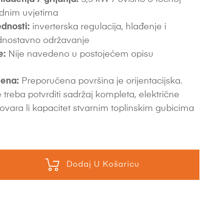
radnim uvjetima
dnosti:
inverterska regulacija, hlađenje i
jednostavno održavanje
e:
Nije navedeno u postojećem opisu
ena:
Preporučena površina je orijentacijska.
 treba potvrditi sadržaj kompleta, električne
ovara li kapacitet stvarnim toplinskim gubicima
Dodaj U Košaricu