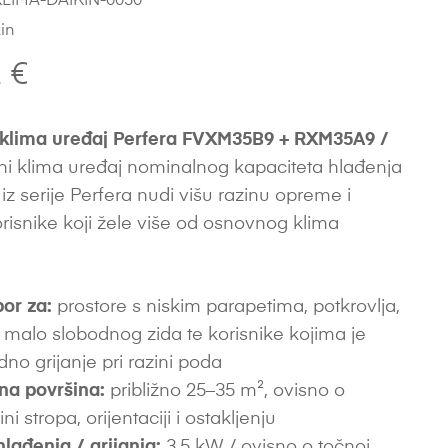
LIMA-DAIKIN-0030
in
2
€
 klima uređaj Perfera FVXM35B9 + RXM35A9 /
ni klima uređaj nominalnog kapaciteta hlađenja
iz serije Perfera nudi višu razinu opreme i
risnike koji žele više od osnovnog klima
bor za:
prostore s niskim parapetima, potkrovlja,
s malo slobodnog zida te korisnike kojima je
no grijanje pri razini poda
na površina:
približno 25–35 m², ovisno o
sini stropa, orijentaciji i ostakljenju
hlađenja / grijanja:
3,5 kW / ovisno o točnoj