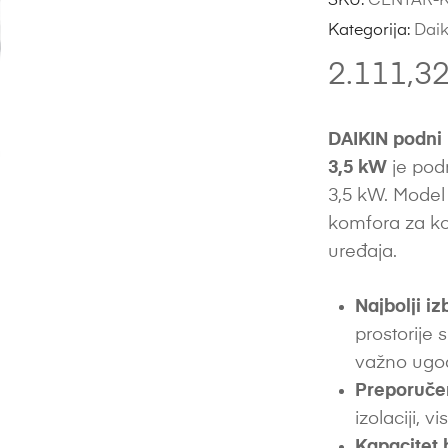
SKU:
CENTAR-K
Kategorija:
Daik
2.111,3
DAIKIN podni
3,5 kW
je pod
3,5 kW. Model 
komfora za ko
uređaja.
Najbolji iz
prostorije 
važno ugod
Preporuče
izolaciji, vi
Kapacitet 