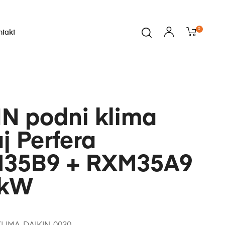
0
ntakt
IN podni klima
j Perfera
35B9 + RXM35A9
 kW