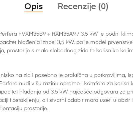
Opis
Recenzije (0)
Perfera FVXM35B9 + RXM35A9 / 3,5 kW je podni klima
apacitet hlađenja iznosi 3,5 kW, pa je model prvenstv
ja, prostorije s malo slobodnog zida te korisnike koj
isko na zid i posebno je praktična u potkrovljima, is
Perfera nudi višu razinu opreme i komfora za korisnik
pacitet hlađenja od 3,5 kW najčešće odgovara za pri
ntaciji i ostakljenju, ali stvarni odabir mora uzeti u obzir
ijentaciju prostorije.