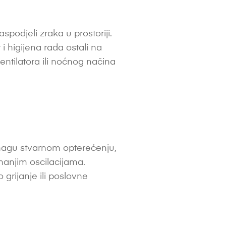
podjeli zraka u prostoriji.
 i higijena rada ostali na
entilatora ili noćnog načina
snagu stvarnom opterećenju,
manjim oscilacijama.
grijanje ili poslovne