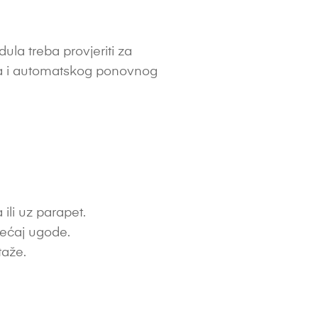
la treba provjeriti za
ina i automatskog ponovnog
ili uz parapet.
jećaj ugode.
taže.