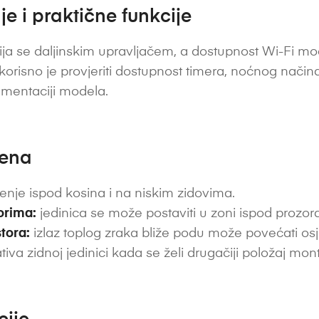
e i praktične funkcije
ja se daljinskim upravljačem, a dostupnost Wi-Fi modu
 korisno je provjeriti dostupnost timera, noćnog nač
umentaciji modela.
jena
enje ispod kosina i na niskim zidovima.
zorima:
jedinica se može postaviti u zoni ispod prozora 
tora:
izlaz toplog zraka bliže podu može povećati os
tiva zidnoj jedinici kada se želi drugačiji položaj mon