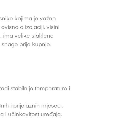
isnike kojima je važno
visno o izolaciji, visini
a, ima velike staklene
e snage prije kupnje.
di stabilnije temperature i
h i prijelaznih mjeseci.
a i učinkovitost uređaja.