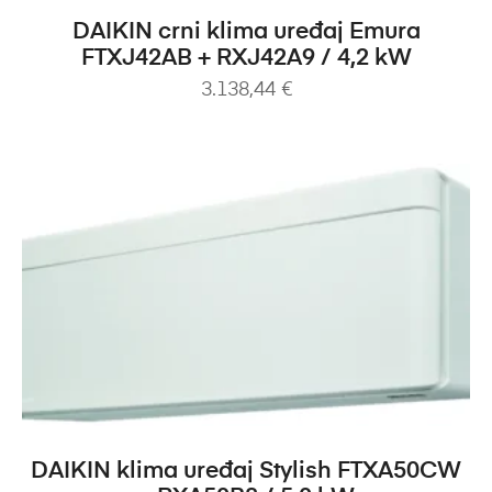
DODAJ U KOŠARICU
DAIKIN crni klima uređaj Emura
FTXJ42AB + RXJ42A9 / 4,2 kW
3.138,44
€
DODAJ U KOŠARICU
DAIKIN klima uređaj Stylish FTXA50CW