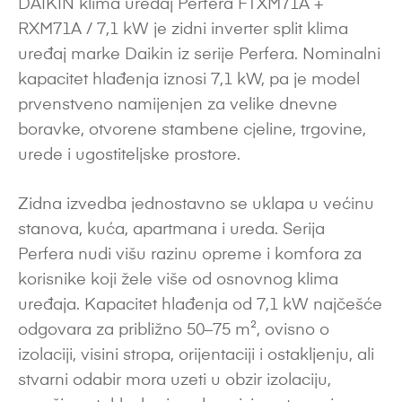
DAIKIN klima uređaj Perfera FTXM71A +
RXM71A / 7,1 kW je zidni inverter split klima
uređaj marke Daikin iz serije Perfera. Nominalni
kapacitet hlađenja iznosi 7,1 kW, pa je model
prvenstveno namijenjen za velike dnevne
boravke, otvorene stambene cjeline, trgovine,
urede i ugostiteljske prostore.
Zidna izvedba jednostavno se uklapa u većinu
stanova, kuća, apartmana i ureda. Serija
Perfera nudi višu razinu opreme i komfora za
korisnike koji žele više od osnovnog klima
uređaja. Kapacitet hlađenja od 7,1 kW najčešće
odgovara za približno 50–75 m², ovisno o
izolaciji, visini stropa, orijentaciji i ostakljenju, ali
stvarni odabir mora uzeti u obzir izolaciju,