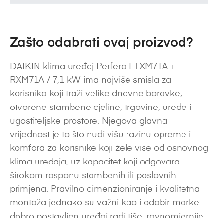
Zašto odabrati ovaj proizvod?
DAIKIN klima uređaj Perfera FTXM71A +
RXM71A / 7,1 kW ima najviše smisla za
korisnika koji traži velike dnevne boravke,
otvorene stambene cjeline, trgovine, urede i
ugostiteljske prostore. Njegova glavna
vrijednost je to što nudi višu razinu opreme i
komfora za korisnike koji žele više od osnovnog
klima uređaja, uz kapacitet koji odgovara
širokom rasponu stambenih ili poslovnih
primjena. Pravilno dimenzioniranje i kvalitetna
montaža jednako su važni kao i odabir marke:
dobro postavljen uređaj radi tiše, ravnomjernije