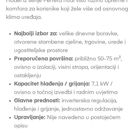
Model iz serije Perfera nudi višu razinu opreme i
komfora za korisnike koji žele više od osnovnog
klima uređaja.
Najbolji izbor za:
velike dnevne boravke,
otvorene stambene cjeline, trgovine, urede i
ugostiteljske prostore
Preporučena površina:
približno 50–75 m²,
ovisno o izolaciji, visini stropa, orijentaciji i
ostakljenju
Kapacitet hlađenja / grijanja:
7,1 kW /
ovisno o točnoj izvedbi i radnim uvjetima
Glavne prednosti:
inverterska regulacija,
hlađenje i grijanje, jednostavno održavanje
Upravljanje:
Nije navedeno u postojećem
opisu