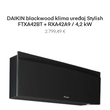
PROČITAJ VIŠE
DAIKIN blackwood klima uređaj Stylish
FTXA42BT + RXA42A9 / 4,2 kW
2.799,49
€