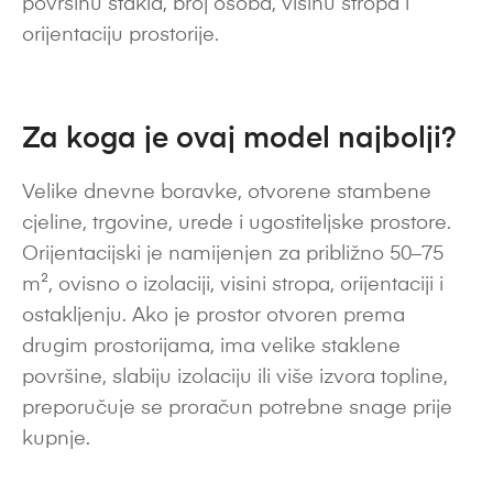
površinu stakla, broj osoba, visinu stropa i
orijentaciju prostorije.
Za koga je ovaj model najbolji?
Velike dnevne boravke, otvorene stambene
cjeline, trgovine, urede i ugostiteljske prostore.
Orijentacijski je namijenjen za približno 50–75
m², ovisno o izolaciji, visini stropa, orijentaciji i
ostakljenju. Ako je prostor otvoren prema
drugim prostorijama, ima velike staklene
površine, slabiju izolaciju ili više izvora topline,
preporučuje se proračun potrebne snage prije
kupnje.