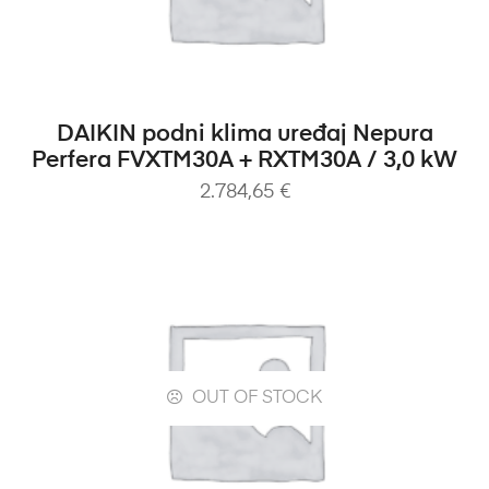
DODAJ U KOŠARICU
DAIKIN podni klima uređaj Nepura
Perfera FVXTM30A + RXTM30A / 3,0 kW
2.784,65
€
OUT OF STOCK