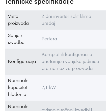
Tehničke specifikacije
Vrsta
Zidni inverter split klima
proizvoda
uređaj
Serija /
Perfera
izvedba
Komplet ili konfiguracija
Konfiguracija
unutarnje i vanjske jedinice
prema nazivu proizvoda
Nominalni
kapacitet
7,1 kW
hlađenja
Nominalni
ovisno o točnoj izvedbi i