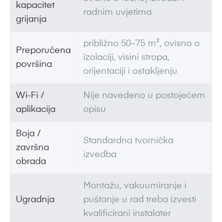
kapacitet
radnim uvjetima
grijanja
približno 50–75 m², ovisno o
Preporučena
izolaciji, visini stropa,
površina
orijentaciji i ostakljenju
Wi-Fi /
Nije navedeno u postojećem
aplikacija
opisu
Boja /
Standardna tvornička
završna
izvedba
obrada
Montažu, vakuumiranje i
Ugradnja
puštanje u rad treba izvesti
kvalificirani instalater