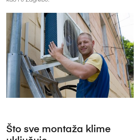
kao i u Zagrebu.
Što sve montaža klime