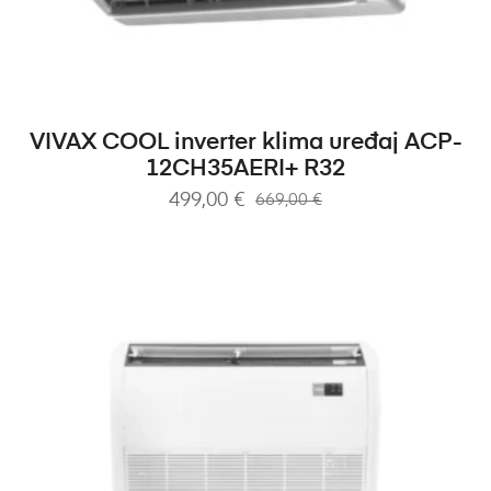
DODAJ U KOŠARICU
VIVAX COOL inverter klima uređaj ACP-
12CH35AERI+ R32
499,00
€
669,00
€