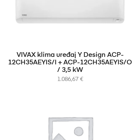
DODAJ U KOŠARICU
VIVAX klima uređaj Y Design ACP-
12CH35AEYIS/I + ACP-12CH35AEYIS/O
/ 3,5 kW
1.086,67
€