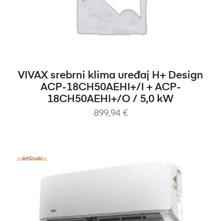
DODAJ U KOŠARICU
VIVAX srebrni klima uređaj H+ Design
ACP-18CH50AEHI+/I + ACP-
18CH50AEHI+/O / 5,0 kW
899,94
€
AKCIJA!