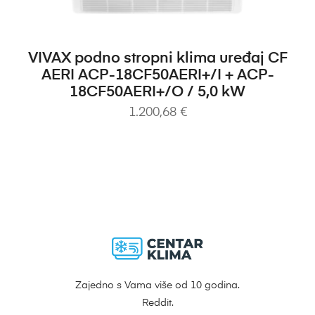
DODAJ U KOŠARICU
VIVAX podno stropni klima uređaj CF
AERI ACP-18CF50AERI+/I + ACP-
18CF50AERI+/O / 5,0 kW
1.200,68
€
Zajedno s Vama više od 10 godina.
Reddit.