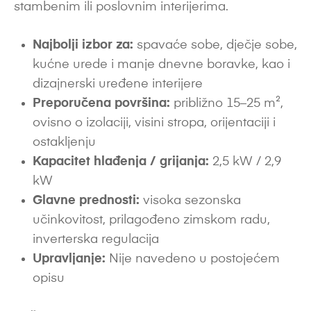
stambenim ili poslovnim interijerima.
Najbolji izbor za:
spavaće sobe, dječje sobe,
kućne urede i manje dnevne boravke, kao i
dizajnerski uređene interijere
Preporučena površina:
približno 15–25 m²,
ovisno o izolaciji, visini stropa, orijentaciji i
ostakljenju
Kapacitet hlađenja / grijanja:
2,5 kW / 2,9
kW
Glavne prednosti:
visoka sezonska
učinkovitost, prilagođeno zimskom radu,
inverterska regulacija
Upravljanje:
Nije navedeno u postojećem
opisu