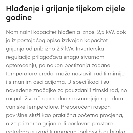
Hlađenje i grijanje tijekom cijele
godine
Nominalni kapacitet hlađenja iznosi 2,5 kW, dok
je iz postojećeg opisa izdvojen kapacitet
grijanja od približno 2,9 kW. Inverterska
regulacija prilagođava snagu stvarnom
opterećenju, pa nakon postizanja zadane
temperature uređaj može nastaviti raditi mirnije
i s manjim oscilacijama. U specifikaciji su
navedene značajke za pouzdaniji zimski rad, no
raspoloživi učin prirodno se smanjuje s padom
vanjske temperature. Preporučeni raspon
površine služi kao praktična početna procjena,
a za primarno grijanje ili poslovne prostore
potrebno je izraditi proračun toplinskih gubitaka.