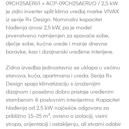
09CH25AERI/I + ACP-09CH25AERI/O / 2,5 kW
je zidni inverter split klima uređaj marke VIVAX
iz serije R+ Design. Nominalni kapacitet
hlađenja iznosi 2,5 kW, pa je model
prvenstveno namijenjen za spavaće sobe,
dječje sobe, kućne urede i manje dnevne
boravke, kao i dizajnerski uređene interijere.
Zidna izvedba jednostavno se uklapa u većinu
stanova, kuća, apartmana i ureda. Serija R+
Design spaja klimatizaciju s izraženijim
dizajnom i posebno dobro pristaje uređenim
stambenim ili poslovnim interijerima. Kapacitet
hlađenja od 2,5 kW najčešće odgovara za
približno 15–25 m², ovisno o izolaciji, visini
stropa, orijentaciji i ostakljenju, ali stvarni odabir