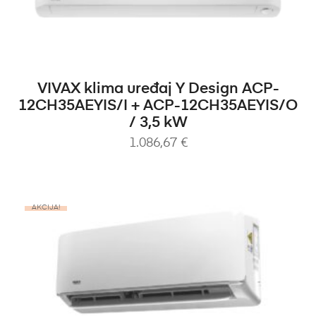
DODAJ U KOŠARICU
VIVAX klima uređaj Y Design ACP-
12CH35AEYIS/I + ACP-12CH35AEYIS/O
/ 3,5 kW
1.086,67
€
AKCIJA!