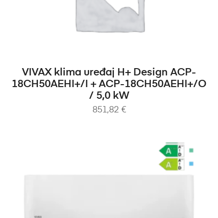
DODAJ U KOŠARICU
VIVAX klima uređaj H+ Design ACP-
18CH50AEHI+/I + ACP-18CH50AEHI+/O
/ 5,0 kW
851,82
€