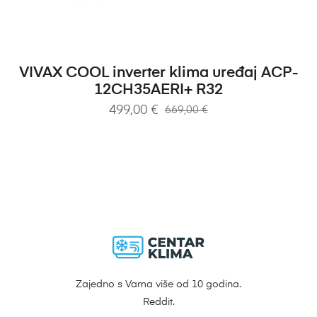
DODAJ U KOŠARICU
VIVAX COOL inverter klima uređaj ACP-
12CH35AERI+ R32
499,00
€
669,00
€
Zajedno s Vama više od 10 godina.
Reddit.