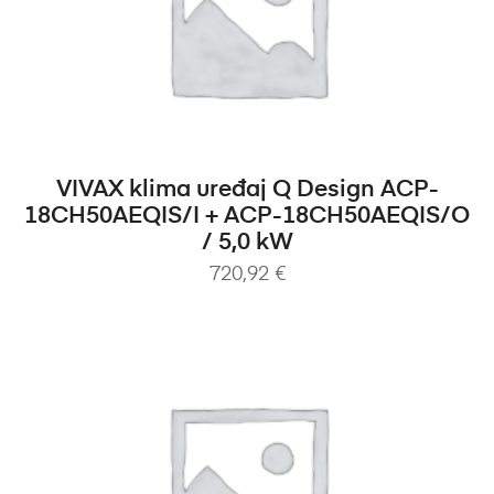
DODAJ U KOŠARICU
VIVAX klima uređaj Q Design ACP-
18CH50AEQIS/I + ACP-18CH50AEQIS/O
/ 5,0 kW
720,92
€