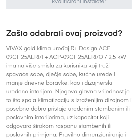
kvalificirani instalater
Zašto odabrati ovaj proizvod?
VIVAX gold klima uređaj R+ Design ACP-
09CH25AERI/I + ACP-09CH25AERI/O / 2,5 kW
ima najviše smisla za korisnika koji traži
spavaće sobe, dječje sobe, kućne urede i
manje dnevne boravke, kao i dizajnerski
uređene interijere. Njegova glavna vrijednost je
to što spaja klimatizaciju s izraženijim dizajnom i
posebno dobro pristaje uređenim stambenim ili
poslovnim interijerima, uz kapacitet koji
odgovara širokom rasponu stambenih ili
poslovnih primjena. Pravilno dimenzioniranje i