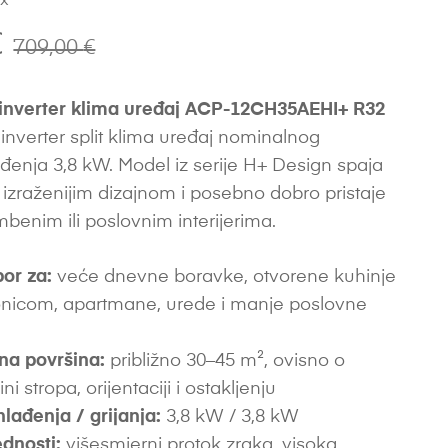
ax
€
709,00
€
nverter klima uređaj ACP-12CH35AEHI+ R32
 inverter split klima uređaj nominalnog
đenja 3,8 kW. Model iz serije H+ Design spaja
s izraženijim dizajnom i posebno dobro pristaje
benim ili poslovnim interijerima.
bor za:
veće dnevne boravke, otvorene kuhinje
nicom, apartmane, urede i manje poslovne
na površina:
približno 30–45 m², ovisno o
sini stropa, orijentaciji i ostakljenju
hlađenja / grijanja:
3,8 kW / 3,8 kW
dnosti:
višesmjerni protok zraka, visoka