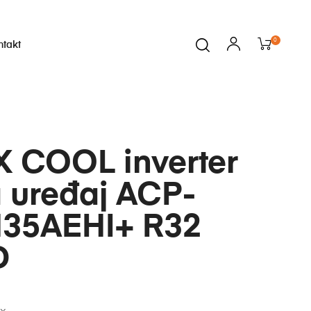
0
ntakt
X COOL inverter
 uređaj ACP-
35AEHI+ R32
D