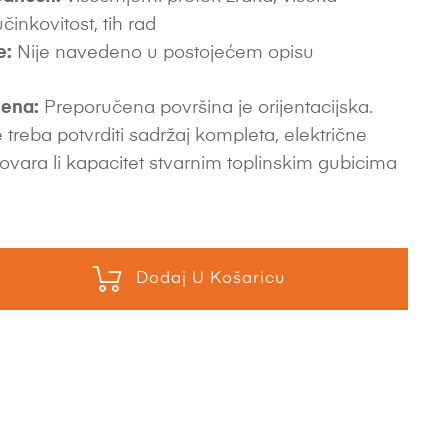
inkovitost, tih rad
e:
Nije navedeno u postojećem opisu
ena:
Preporučena površina je orijentacijska.
 treba potvrditi sadržaj kompleta, električne
ovara li kapacitet stvarnim toplinskim gubicima
Dodaj U Košaricu