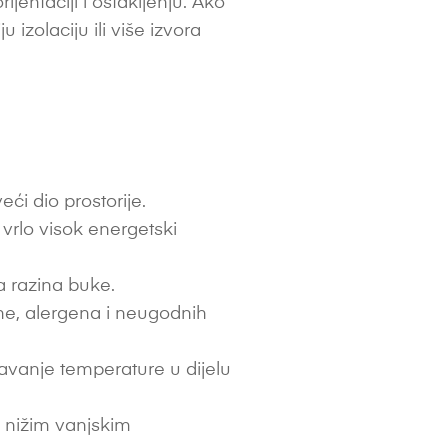
rijentaciji i ostakljenju. Ako
izolaciju ili više izvora
i dio prostorije.
i vrlo visok energetski
a razina buke.
ine, alergena i neugodnih
avanje temperature u dijelu
i nižim vanjskim