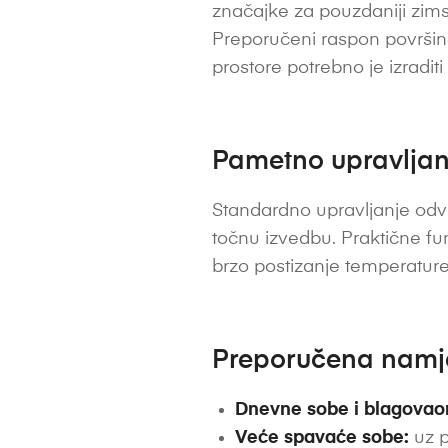
značajke za pouzdaniji zims
Preporučeni raspon površine
prostore potrebno je izradit
Pametno upravljanj
Standardno upravljanje odvi
točnu izvedbu. Praktične fu
brzo postizanje temperature
Preporučena nam
Dnevne sobe i blagovao
Veće spavaće sobe:
uz p