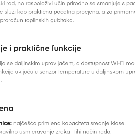
ki rad, no raspoloživi učin prirodno se smanjuje s 
 služi kao praktična početna procjena, a za primarno 
i proračun toplinskih gubitaka.
e i praktične funkcije
ja se daljinskim upravljačem, a dostupnost Wi-Fi modu
nkcije uključuju senzor temperature u daljinskom uprav
.
jena
nice:
najčešća primjena kapaciteta srednje klase.
ravilno usmjeravanje zraka i tihi način rada.