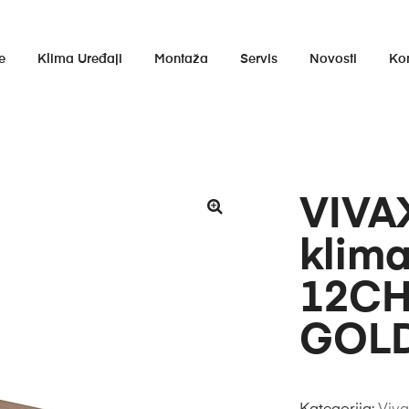
e
Klima Uređaji
Montaža
Servis
Novosti
Ko
VIVA
klima
12CH
GOL