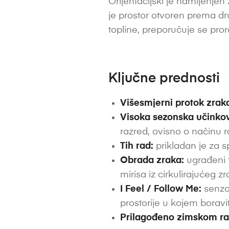
Orijentacijski je namijenjen z
je prostor otvoren prema drug
topline, preporučuje se pro
Ključne prednosti
Višesmjerni protok zrak
Visoka sezonska učinkov
razred, ovisno o načinu r
Tih rad:
prikladan je za s
Obrada zraka:
ugrađeni f
mirisa iz cirkulirajućeg zr
I Feel / Follow Me:
senzor
prostorije u kojem boravi
Prilagođeno zimskom ra