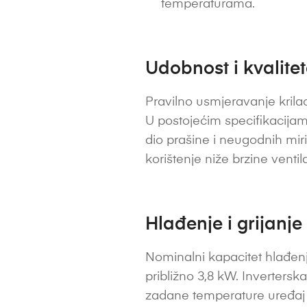
temperaturama.
Udobnost i kvalite
Pravilno usmjeravanje krilac
U postojećim specifikacijam
dio prašine i neugodnih miri
korištenje niže brzine venti
Hlađenje i grijanje
Nominalni kapacitet hlađenja
približno 3,8 kW. Inverters
zadane temperature uređaj m