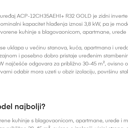
uređaj ACP-12CH35AEHI+ R32 GOLD je zidni inverter 
Nominalni kapacitet hlađenja iznosi 3,8 kW, pa je mo
vorene kuhinje s blagovaonicom, apartmane, urede i
se uklapa u većinu stanova, kuća, apartmana i ureda
dizajnom i posebno dobro pristaje uređenim stambenim 
 najčešće odgovara za približno 30–45 m², ovisno o izo
i stvarni odabir mora uzeti u obzir izolaciju, površinu st
del najbolji?
ene kuhinje s blagovaonicom, apartmane, urede i m