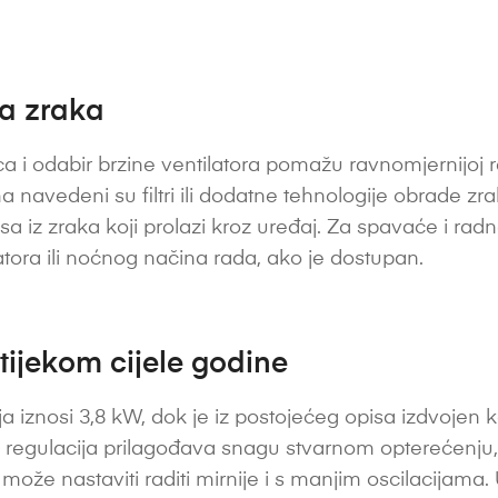
ta zraka
a i odabir brzine ventilatora pomažu ravnomjernijoj ras
a navedeni su filtri ili dodatne tehnologije obrade z
sa iz zraka koji prolazi kroz uređaj. Za spavaće i ra
latora ili noćnog načina rada, ako je dostupan.
 tijekom cijele godine
 iznosi 3,8 kW, dok je iz postojećeg opisa izdvojen k
ka regulacija prilagođava snagu stvarnom opterećenju
ože nastaviti raditi mirnije i s manjim oscilacijama.