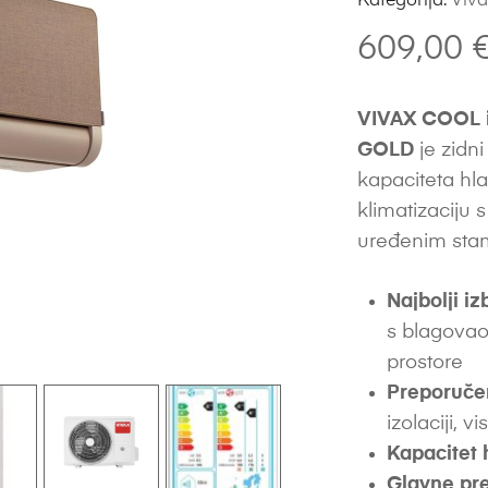
Kategorija:
Viv
609,00
VIVAX COOL i
GOLD
je zidni
kapaciteta hla
klimatizaciju 
uređenim stam
Najbolji iz
s blagovao
prostore
Preporuče
izolaciji, vi
Kapacitet 
Glavne pre