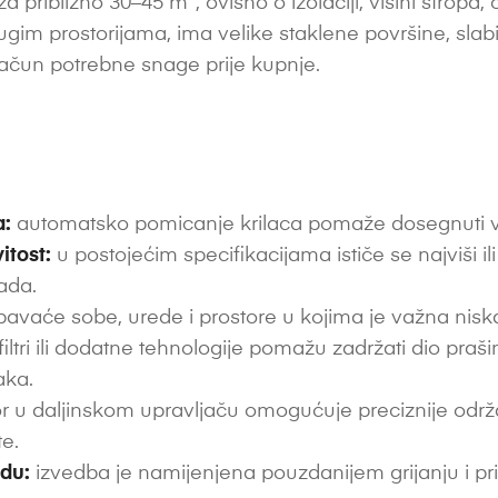
a približno 30–45 m², ovisno o izolaciji, visini stropa, o
im prostorijama, ima velike staklene površine, slabiju 
račun potrebne snage prije kupnje.
a:
automatsko pomicanje krilaca pomaže dosegnuti već
itost:
u postojećim specifikacijama ističe se najviši il
ada.
pavaće sobe, urede i prostore u kojima je važna nisk
iltri ili dodatne tehnologije pomažu zadržati dio praš
aka.
 u daljinskom upravljaču omogućuje preciznije održ
te.
du:
izvedba je namijenjena pouzdanijem grijanju i pr