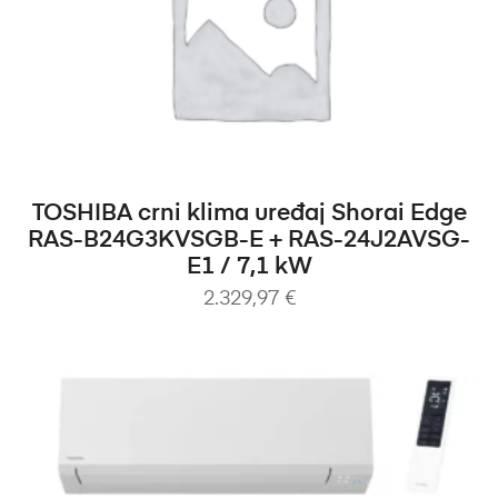
DODAJ U KOŠARICU
TOSHIBA crni klima uređaj Shorai Edge
RAS-B24G3KVSGB-E + RAS-24J2AVSG-
E1 / 7,1 kW
2.329,97
€