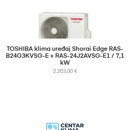
DODAJ U KOŠARICU
TOSHIBA klima uređaj Shorai Edge RAS-
B24G3KVSG-E + RAS-24J2AVSG-E1 / 7,1
kW
2.203,00
€