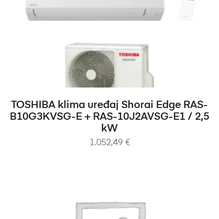
DODAJ U KOŠARICU
TOSHIBA klima uređaj Shorai Edge RAS-
B10G3KVSG-E + RAS-10J2AVSG-E1 / 2,5
kW
1.052,49
€