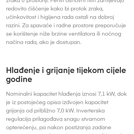
zraka u prostoriji. Perivi osnovni filtri zahtijevaju
redovito čišćenje kako bi protok zraka,
učinkovitost i higijena rada ostali na dobroj
razini. Za spavaće i radne prostore preporučuje
se korištenje niže brzine ventilatora ili noćnog
načina rada, ako je dostupan.
Hlađenje i grijanje tijekom cijele
godine
Nominalni kapacitet hlađenja iznosi 7,1 kW, dok
je iz postojećeg opisa izdvojen kapacitet
grijanja od približno 7,0 kW. Inverterska
regulacija prilagođava snagu stvarnom
opterećenju, pa nakon postizanja zadane