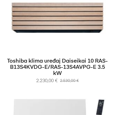
DODAJ U KOŠARICU
Toshiba klima uređaj Daiseikai 10 RAS-
B13S4KVDG-E/RAS-13S4AVPG-E 3.5
kW
2.230,00
€
2.530,00
€