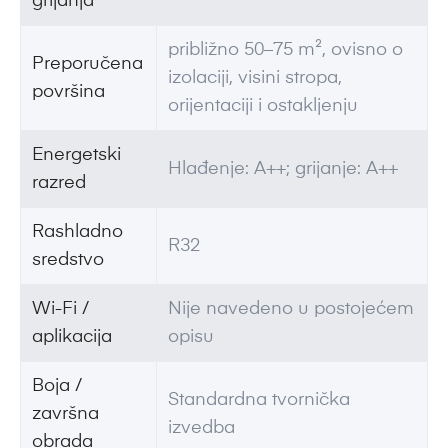
grijanja
približno 50–75 m², ovisno o
Preporučena
izolaciji, visini stropa,
površina
orijentaciji i ostakljenju
Energetski
Hlađenje: A++; grijanje: A++
razred
Rashladno
R32
sredstvo
Wi-Fi /
Nije navedeno u postojećem
aplikacija
opisu
Boja /
Standardna tvornička
završna
izvedba
obrada