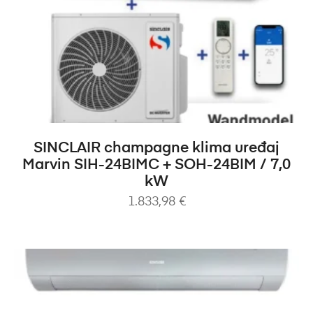
DODAJ U KOŠARICU
SINCLAIR champagne klima uređaj
Marvin SIH-24BIMC + SOH-24BIM / 7,0
kW
1.833,98
€