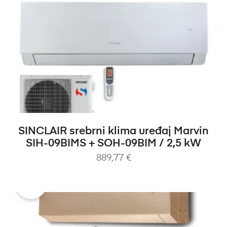
DODAJ U KOŠARICU
SINCLAIR srebrni klima uređaj Marvin
SIH-09BIMS + SOH-09BIM / 2,5 kW
889,77
€