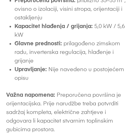
Preporučena površina:
približno 35–55 m²,
ovisno o izolaciji, visini stropa, orijentaciji i
ostakljenju
Kapacitet hlađenja / grijanja:
5,0 kW / 5,6
kW
Glavne prednosti:
prilagođeno zimskom
radu, inverterska regulacija, hlađenje i
grijanje
Upravljanje:
Nije navedeno u postojećem
opisu
Važna napomena:
Preporučena površina je
orijentacijska. Prije narudžbe treba potvrditi
sadržaj kompleta, električne zahtjeve i
odgovara li kapacitet stvarnim toplinskim
gubicima prostora.