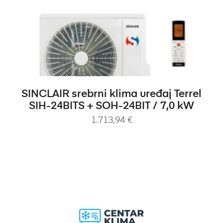
DODAJ U KOŠARICU
SINCLAIR srebrni klima uređaj Terrel
SIH-24BITS + SOH-24BIT / 7,0 kW
1.713,94
€