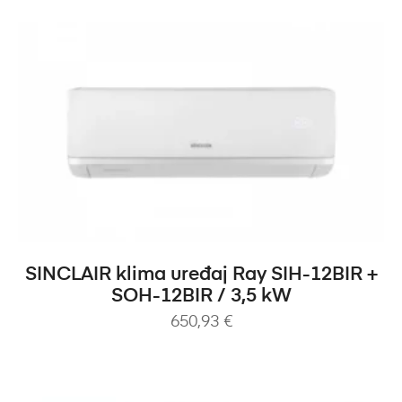
DODAJ U KOŠARICU
SINCLAIR klima uređaj Ray SIH-12BIR +
SOH-12BIR / 3,5 kW
650,93
€