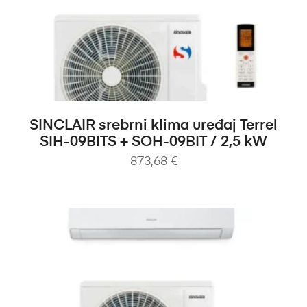
DODAJ U KOŠARICU
SINCLAIR srebrni klima uređaj Terrel
SIH-09BITS + SOH-09BIT / 2,5 kW
873,68
€