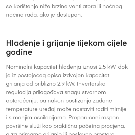
se korištenje niže brzine ventilatora ili noćnog
načina rada, ako je dostupan.
Hlađenje i grijanje tijekom cijele
godine
Nominalni kapacitet hlađenja iznosi 2,5 kW, dok
je iz postojećeg opisa izdvojen kapacitet
grijanja od približno 2,9 kW. Inverterska
regulacija prilagođava snagu stvarnom
opterećenju, pa nakon postizanja zadane
temperature uređaj može nastaviti raditi mirnije
i s manjim oscilacijama. Preporučeni raspon
površine služi kao praktična početna procjena,
a za primarno grijanje ili poslovne prostore