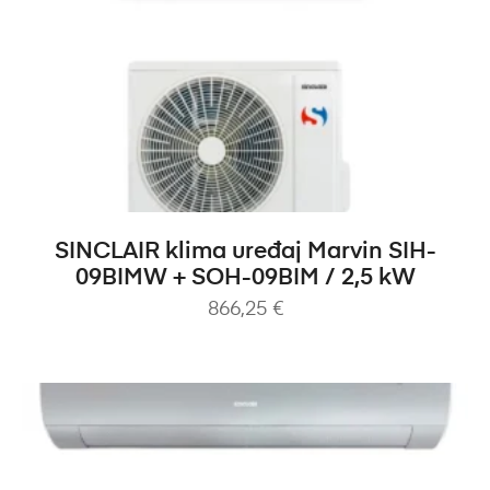
DODAJ U KOŠARICU
SINCLAIR klima uređaj Marvin SIH-
09BIMW + SOH-09BIM / 2,5 kW
866,25
€