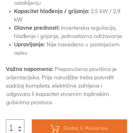
ostakljenju
Kapacitet hlađenja / grijanja:
2,5 kW / 2,9
kW
Glavne prednosti:
inverterska regulacija,
hlađenje i grijanje, jednostavno održavanje
Upravljanje:
Nije navedeno u postojećem
opisu
Važna napomena:
Preporučena površina je
orijentacijska. Prije narudžbe treba potvrditi
sadržaj kompleta, električne zahtjeve i
odgovara li kapacitet stvarnim toplinskim
gubicima prostora.
Dodaj U Košaricu