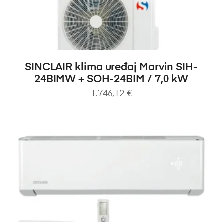
DODAJ U KOŠARICU
SINCLAIR klima uređaj Marvin SIH-
24BIMW + SOH-24BIM / 7,0 kW
1.746,12
€