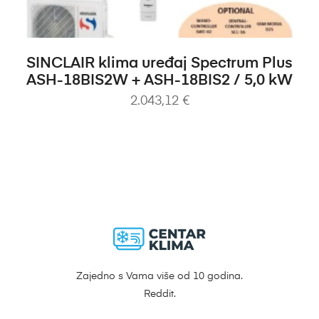
DODAJ U KOŠARICU
SINCLAIR klima uređaj Spectrum Plus
ASH-18BIS2W + ASH-18BIS2 / 5,0 kW
2.043,12
€
Zajedno s Vama više od 10 godina.
Reddit.