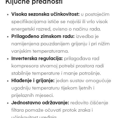
Ključne prednosti
Visoka sezonska učinkovitost:
u postojećim
specifikacijama ističe se najviši ili vrlo visok
energetski razred, ovisno o načinu rada.
Prilagođeno zimskom radu:
izvedba je
namijenjena pouzdanijem grijanju i pri nižim
vanjskim temperaturama.
Inverterska regulacija:
prilagođava rad
kompresora stvarnoj potrebi prostora radi
stabilnije temperature i manje potrošnje.
Hlađenje i grijanje:
jedan sustav omogućuje
ugodniju temperaturu tijekom ljetnih i
prijelaznih mjeseci.
Jednostavno održavanje:
redovito čišćenje
filtara pomaže očuvati protok zraka i
učinkovitost uređaja.