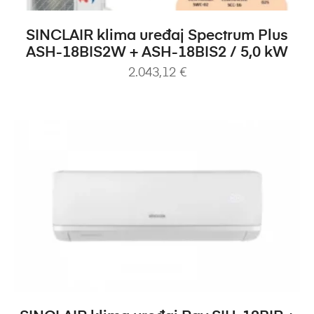
DODAJ U KOŠARICU
SINCLAIR klima uređaj Spectrum Plus
ASH-18BIS2W + ASH-18BIS2 / 5,0 kW
2.043,12
€
DODAJ U KOŠARICU