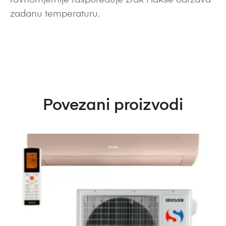
ravnomjernije raspoređuje zrak i lakše održava
zadanu temperaturu.
Povezani proizvodi