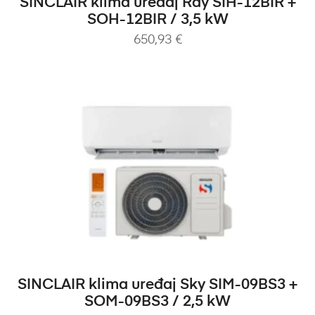
SINCLAIR klima uređaj Ray SIH-12BIR +
SOH-12BIR / 3,5 kW
650,93
€
DODAJ U KOŠARICU
SINCLAIR klima uređaj Sky SIM-09BS3 +
SOM-09BS3 / 2,5 kW