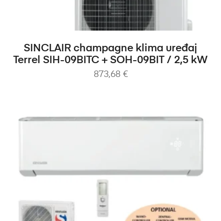
DODAJ U KOŠARICU
SINCLAIR champagne klima uređaj
Terrel SIH-09BITC + SOH-09BIT / 2,5 kW
873,68
€