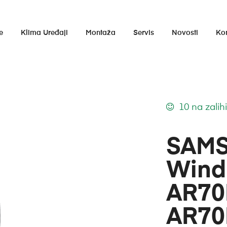
e
Klima Uređaji
Montaža
Servis
Novosti
Ko
10 na zalih
SAMS
WindF
AR70
AR70