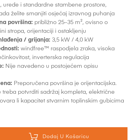
 urede i standardne stambene prostore,
da želite smanjiti osjećaj izravnog puhanja
na površina:
približno 25–35 m², ovisno o
sini stropa, orijentaciji i ostakljenju
hlađenja / grijanja:
3,5 kW / 4,0 kW
dnosti:
windfree™ raspodjela zraka, visoka
inkovitost, inverterska regulacija
e:
Nije navedeno u postojećem opisu
ena:
Preporučena površina je orijentacijska.
 treba potvrditi sadržaj kompleta, električne
ovara li kapacitet stvarnim toplinskim gubicima
Dodaj U Košaricu