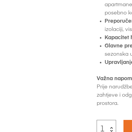
apartmane,
posebno ka
Preporuče
izolaciji, vi
Kapacitet 
Glavne pre
sezonska uč
Upravljanj
Važna napom
Prije narudžbe
zahtjeve i odg
prostora.