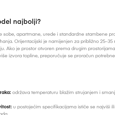
del najbolji?
 sobe, apartmane, urede i standardne stambene pros
anja. Orijentacijski je namijenjen za približno 25–35 m²
ljenju. Ako je prostor otvoren prema drugim prostorijam
li više izvora topline, preporučuje se proračun potrebn
raka:
održava temperaturu blažim strujanjem i smanj
itost:
u postojećim specifikacijama ističe se najviši il
ada.