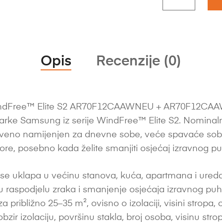
Opis
Recenzije (0)
dFree™ Elite S2 AR70F12CAAWNEU + AR70F12CAAWX
 marke Samsung iz serije WindFree™ Elite S2. Nominaln
tveno namijenjen za dnevne sobe, veće spavaće sob
re, posebno kada želite smanjiti osjećaj izravnog pu
se uklapa u većinu stanova, kuća, apartmana i ureda
u raspodjelu zraka i smanjenje osjećaja izravnog puh
ibližno 25–35 m², ovisno o izolaciji, visini stropa, orij
zir izolaciju, površinu stakla, broj osoba, visinu stropa