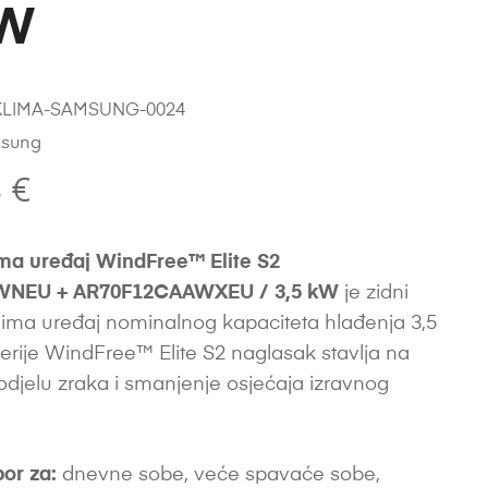
kW
KLIMA-SAMSUNG-0024
sung
8
€
a uređaj WindFree™ Elite S2
NEU + AR70F12CAAWXEU / 3,5 kW
je zidni
 klima uređaj nominalnog kapaciteta hlađenja 3,5
serije WindFree™ Elite S2 naglasak stavlja na
odjelu zraka i smanjenje osjećaja izravnog
bor za:
dnevne sobe, veće spavaće sobe,