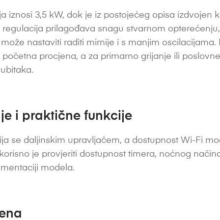
 iznosi 3,5 kW, dok je iz postojećeg opisa izdvojen k
ka regulacija prilagođava snagu stvarnom opterećenju
ože nastaviti raditi mirnije i s manjim oscilacijama
 početna procjena, a za primarno grijanje ili poslovn
gubitaka.
e i praktične funkcije
ja se daljinskim upravljačem, a dostupnost Wi-Fi modu
 korisno je provjeriti dostupnost timera, noćnog nač
umentaciji modela.
jena