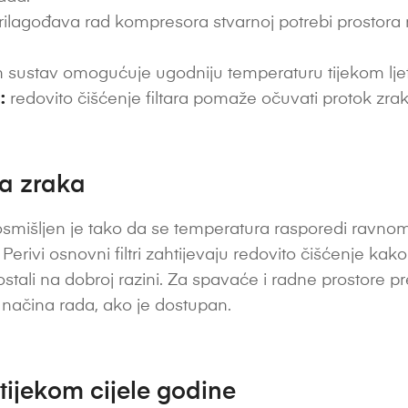
ilagođava rad kompresora stvarnoj potrebi prostora ra
 sustav omogućuje ugodniju temperaturu tijekom ljetni
:
redovito čišćenje filtara pomaže očuvati protok zrak
ta zraka
mišljen je tako da se temperatura rasporedi ravnomj
rivi osnovni filtri zahtijevaju redovito čišćenje kako
 ostali na dobroj razini. Za spavaće i radne prostore p
g načina rada, ako je dostupan.
 tijekom cijele godine