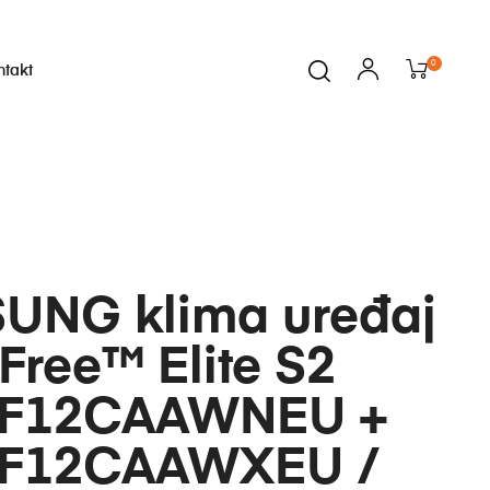
0
ntakt
i
UNG klima uređaj
ree™ Elite S2
F12CAAWNEU +
F12CAAWXEU /