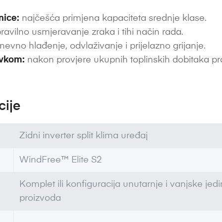
nice:
najčešća primjena kapaciteta srednje klase.
ravilno usmjeravanje zraka i tihi način rada.
nevno hlađenje, odvlaživanje i prijelazno grijanje.
avkom:
nakon provjere ukupnih toplinskih dobitaka pr
cije
Zidni inverter split klima uređaj
WindFree™ Elite S2
Komplet ili konfiguracija unutarnje i vanjske je
proizvoda