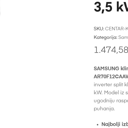
3,5 
SKU:
CENTAR-
Kategorija:
Sam
1.474,5
SAMSUNG klim
AR70F12CAAW
inverter split
kW. Model iz 
ugodniju rasp
puhanja.
Najbolji iz