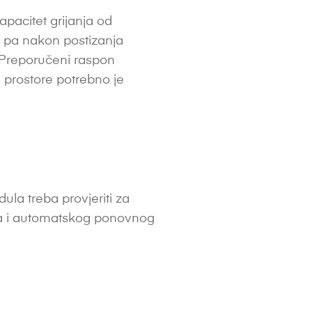
apacitet grijanja od
, pa nakon postizanja
. Preporučeni raspon
e prostore potrebno je
la treba provjeriti za
ina i automatskog ponovnog