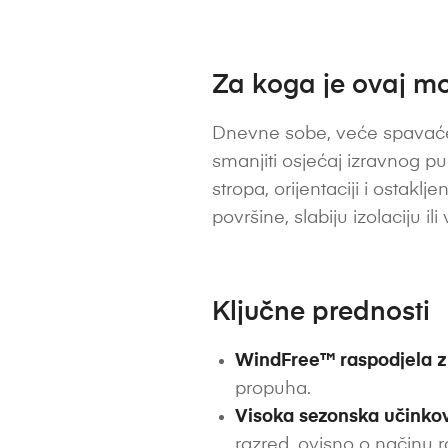
Za koga je ovaj mo
Dnevne sobe, veće spavaće
smanjiti osjećaj izravnog puh
stropa, orijentaciji i ostak
površine, slabiju izolaciju i
Ključne prednosti
WindFree™ raspodjela z
propuha.
Visoka sezonska učinkov
razred, ovisno o načinu r