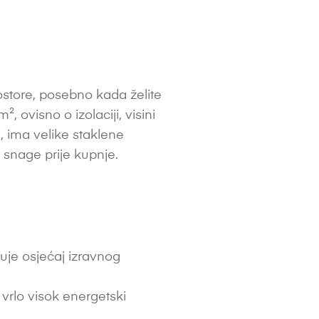
tore, posebno kada želite
, ovisno o izolaciji, visini
a, ima velike staklene
e snage prije kupnje.
uje osjećaj izravnog
i vrlo visok energetski