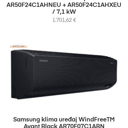
AR50F24C1AHNEU + AR50F24C1AHXEU
/ 7,1 kW
1.701,62
€
AKCIJA!
DODAJ U KOŠARICU
Samsung klima uređaj WindFreeTM
Avant Black AR70F07C1ABN