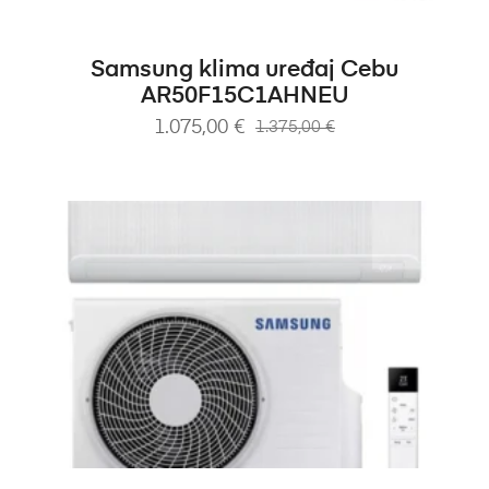
DODAJ U KOŠARICU
Samsung klima uređaj Cebu
AR50F15C1AHNEU
1.075,00
€
1.375,00
€