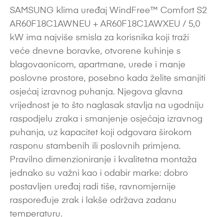
SAMSUNG klima uređaj WindFree™ Comfort S2
AR60F18C1AWNEU + AR60F18C1AWXEU / 5,0
kW ima najviše smisla za korisnika koji traži
veće dnevne boravke, otvorene kuhinje s
blagovaonicom, apartmane, urede i manje
poslovne prostore, posebno kada želite smanjiti
osjećaj izravnog puhanja. Njegova glavna
vrijednost je to što naglasak stavlja na ugodniju
raspodjelu zraka i smanjenje osjećaja izravnog
puhanja, uz kapacitet koji odgovara širokom
rasponu stambenih ili poslovnih primjena.
Pravilno dimenzioniranje i kvalitetna montaža
jednako su važni kao i odabir marke: dobro
postavljen uređaj radi tiše, ravnomjernije
raspoređuje zrak i lakše održava zadanu
temperaturu.