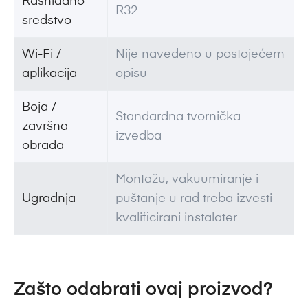
Rashladno
R32
sredstvo
Wi-Fi /
Nije navedeno u postojećem
aplikacija
opisu
Boja /
Standardna tvornička
završna
izvedba
obrada
Montažu, vakuumiranje i
Ugradnja
puštanje u rad treba izvesti
kvalificirani instalater
Zašto odabrati ovaj proizvod?