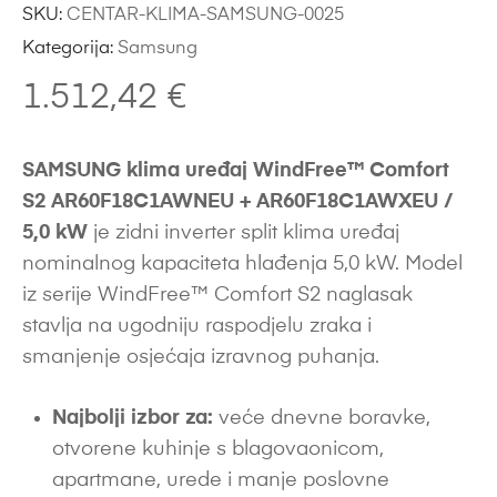
SKU:
CENTAR-KLIMA-SAMSUNG-0025
Kategorija:
Samsung
1.512,42
€
SAMSUNG klima uređaj WindFree™ Comfort
S2 AR60F18C1AWNEU + AR60F18C1AWXEU /
5,0 kW
je zidni inverter split klima uređaj
nominalnog kapaciteta hlađenja 5,0 kW. Model
iz serije WindFree™ Comfort S2 naglasak
stavlja na ugodniju raspodjelu zraka i
smanjenje osjećaja izravnog puhanja.
Najbolji izbor za:
veće dnevne boravke,
otvorene kuhinje s blagovaonicom,
apartmane, urede i manje poslovne