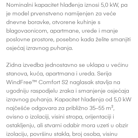
Nominalni kapacitet hlađenja iznosi 5,0 kW, pa
je model prvenstveno namijenjen za veće
dnevne boravke, otvorene kuhinje s
blagovaonicom, apartmane, urede i manje
poslovne prostore, posebno kada želite smanjiti
osjećaj izravnog puhanja.
Zidna izvedba jednostavno se uklapa u većinu
stanova, kuća, apartmana i ureda. Serija
WindFree™ Comfort S2 naglasak stavlja na
ugodniju raspodjelu zraka i smanjenje osjećaja
izravnog puhanja. Kapacitet hlađenja od 5,0 kW
najčešće odgovara za približno 35–55 m²,
ovisno o izolaciji, visini stropa, orijentaciji i
ostakljenju, ali stvarni odabir mora uzeti u obzir
izolaciju, površinu stakla, broj osoba, visinu