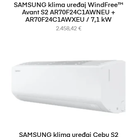
DODAJ U KOŠARICU
SAMSUNG klima uređaj WindFree™
Avant S2 AR70F24C1AWNEU +
AR70F24C1AWXEU / 7,1 kW
2.458,42
€
DODAJ U KOŠARICU
SAMSUNG klima uređaj Cebu S2