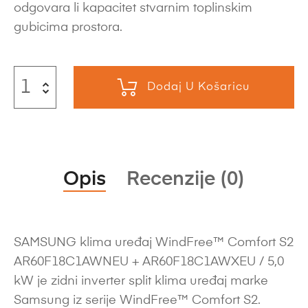
odgovara li kapacitet stvarnim toplinskim
gubicima prostora.
Dodaj U Košaricu
Opis
Recenzije (0)
SAMSUNG klima uređaj WindFree™ Comfort S2
AR60F18C1AWNEU + AR60F18C1AWXEU / 5,0
kW je zidni inverter split klima uređaj marke
Samsung iz serije WindFree™ Comfort S2.