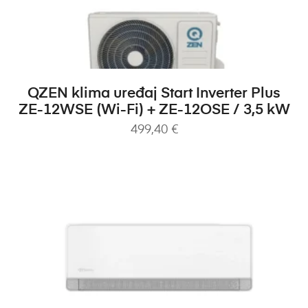
DODAJ U KOŠARICU
QZEN klima uređaj Start Inverter Plus
ZE-12WSE (Wi-Fi) + ZE-12OSE / 3,5 kW
499,40
€