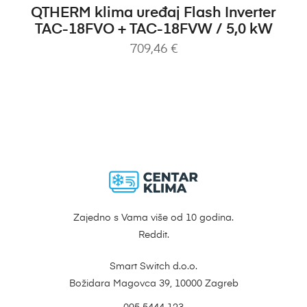
DODAJ U KOŠARICU
QTHERM klima uređaj Flash Inverter
TAC-18FVO + TAC-18FVW / 5,0 kW
709,46
€
Zajedno s Vama više od 10 godina.
Reddit.
Smart Switch d.o.o.
Božidara Magovca 39, 10000 Zagreb