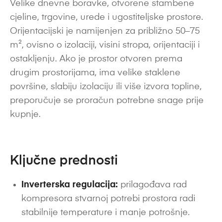
Velike dnevne boravke, otvorene stambene
cjeline, trgovine, urede i ugostiteljske prostore.
Orijentacijski je namijenjen za približno 50–75
m², ovisno o izolaciji, visini stropa, orijentaciji i
ostakljenju. Ako je prostor otvoren prema
drugim prostorijama, ima velike staklene
površine, slabiju izolaciju ili više izvora topline,
preporučuje se proračun potrebne snage prije
kupnje.
Ključne prednosti
Inverterska regulacija:
prilagođava rad
kompresora stvarnoj potrebi prostora radi
stabilnije temperature i manje potrošnje.