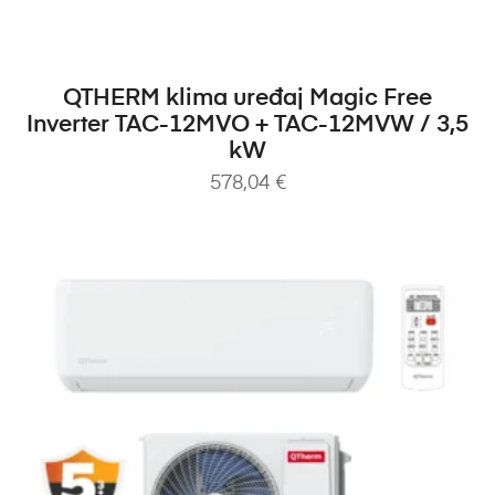
DODAJ U KOŠARICU
QTHERM klima uređaj Magic Free
Inverter TAC-12MVO + TAC-12MVW / 3,5
kW
578,04
€