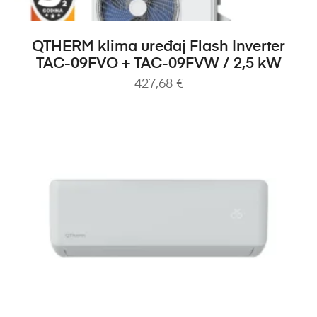
DODAJ U KOŠARICU
QTHERM klima uređaj Flash Inverter
TAC-09FVO + TAC-09FVW / 2,5 kW
427,68
€