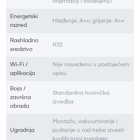
orijentaciji i ostakljenju
Energetski
Hlađenje: A++; grijanje: A++
razred
Rashladno
R32
sredstvo
Wi-Fi /
Nije navedeno u postojećem
aplikacija
opisu
Boja /
Standardna tvornička
završna
izvedba
obrada
Montažu, vakuumiranje i
Ugradnja
puštanje u rad treba izvesti
kvalificirani instalater