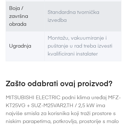
Boja /
Standardna tvornička
završna
izvedba
obrada
Montažu, vakuumiranje i
Ugradnja
puštanje u rad treba izvesti
kvalificirani instalater
Zašto odabrati ovaj proizvod?
MITSUBISHI ELECTRIC podni klima uređaj MFZ-
KT25VG + SUZ-M25VAR2.TH / 2,5 kW ima
najviše smisla za korisnika koji traži prostore s
niskim parapetima, potkrovlja, prostorije s malo