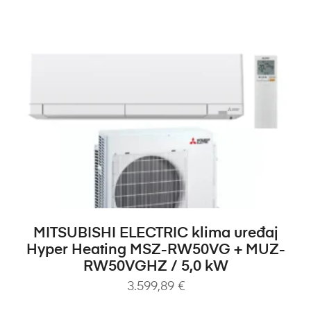
DODAJ U KOŠARICU
MITSUBISHI ELECTRIC klima uređaj
Hyper Heating MSZ-RW50VG + MUZ-
RW50VGHZ / 5,0 kW
3.599,89
€