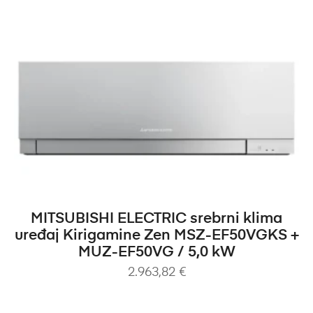
DODAJ U KOŠARICU
MITSUBISHI ELECTRIC srebrni klima
uređaj Kirigamine Zen MSZ-EF50VGKS +
MUZ-EF50VG / 5,0 kW
2.963,82
€