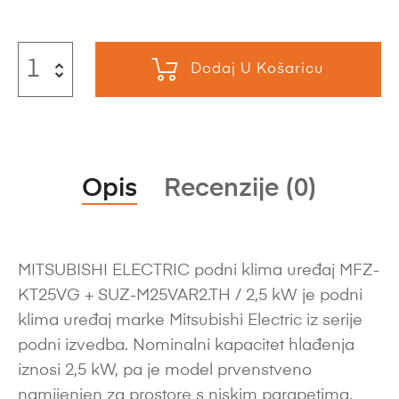
Dodaj U Košaricu
Opis
Recenzije (0)
MITSUBISHI ELECTRIC podni klima uređaj MFZ-
KT25VG + SUZ-M25VAR2.TH / 2,5 kW je podni
klima uređaj marke Mitsubishi Electric iz serije
podni izvedba. Nominalni kapacitet hlađenja
iznosi 2,5 kW, pa je model prvenstveno
namijenjen za prostore s niskim parapetima,