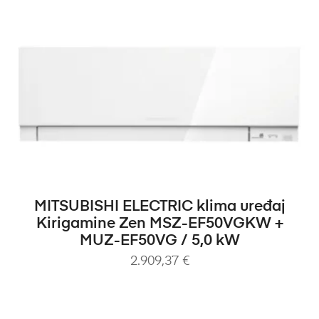
DODAJ U KOŠARICU
MITSUBISHI ELECTRIC klima uređaj
Kirigamine Zen MSZ-EF50VGKW +
MUZ-EF50VG / 5,0 kW
2.909,37
€