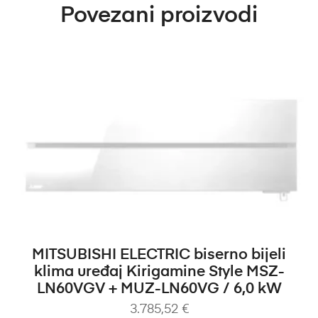
Povezani proizvodi
DODAJ U KOŠARICU
MITSUBISHI ELECTRIC biserno bijeli
klima uređaj Kirigamine Style MSZ-
LN60VGV + MUZ-LN60VG / 6,0 kW
3.785,52
€