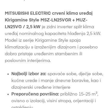
MITSUBISHI ELECTRIC crveni klima uređaj
Kirigamine Style MSZ-LN25VGR + MUZ-
LN25VG / 2,5 kW
je zidni inverter split klima
uređaj nominalnog kapaciteta hlađenja 2,5 kW.
Model iz serije Kirigamine Style spaja
klimatizaciju s izraženijim dizajnom i posebno
dobro pristaje uređenim stambenim ili
poslovnim interijerima.
Najbolji izbor za:
spavaće sobe, dječje sobe,
kućne urede i manje dnevne boravke, kao i
dizajnerski uređene interijere
Preporučena površina:
približno 15–25 m²,
ovisno o izolaciji, visini stropa, orijentaciji i
ostakljenju