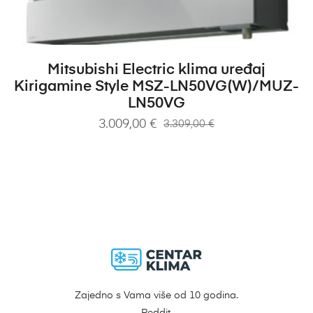
DODAJ U KOŠARICU
Mitsubishi Electric klima uređaj
Kirigamine Style MSZ-LN50VG(W)/MUZ-
LN50VG
3.009,00
€
3.309,00
€
Zajedno s Vama više od 10 godina.