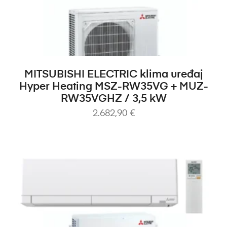
DODAJ U KOŠARICU
MITSUBISHI ELECTRIC klima uređaj
Hyper Heating MSZ-RW35VG + MUZ-
RW35VGHZ / 3,5 kW
2.682,90
€