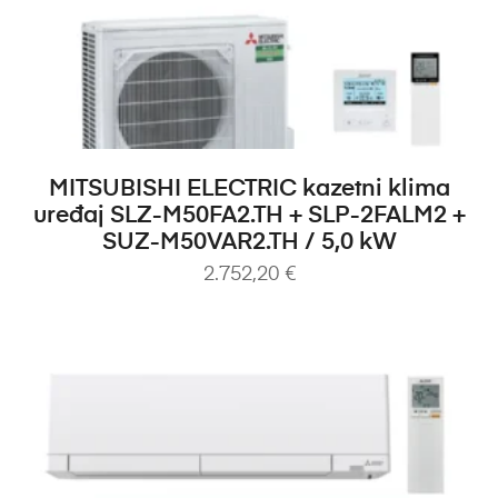
DODAJ U KOŠARICU
MITSUBISHI ELECTRIC kazetni klima
uređaj SLZ-M50FA2.TH + SLP-2FALM2 +
SUZ-M50VAR2.TH / 5,0 kW
2.752,20
€