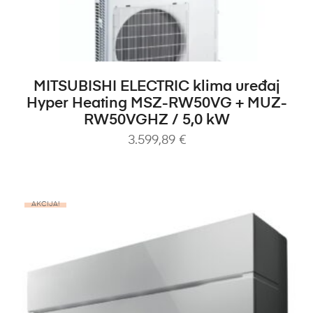
DODAJ U KOŠARICU
MITSUBISHI ELECTRIC klima uređaj
Hyper Heating MSZ-RW50VG + MUZ-
RW50VGHZ / 5,0 kW
3.599,89
€
AKCIJA!