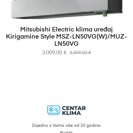
DODAJ U KOŠARICU
Mitsubishi Electric klima uređaj
Kirigamine Style MSZ-LN50VG(W)/MUZ-
LN50VG
3.009,00
€
3.309,00
€
Zajedno s Vama više od 10 godina.