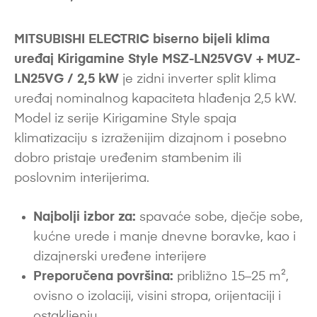
MITSUBISHI ELECTRIC biserno bijeli klima
uređaj Kirigamine Style MSZ-LN25VGV + MUZ-
LN25VG / 2,5 kW
je zidni inverter split klima
uređaj nominalnog kapaciteta hlađenja 2,5 kW.
Model iz serije Kirigamine Style spaja
klimatizaciju s izraženijim dizajnom i posebno
dobro pristaje uređenim stambenim ili
poslovnim interijerima.
Najbolji izbor za:
spavaće sobe, dječje sobe,
kućne urede i manje dnevne boravke, kao i
dizajnerski uređene interijere
Preporučena površina:
približno 15–25 m²,
ovisno o izolaciji, visini stropa, orijentaciji i
ostakljenju