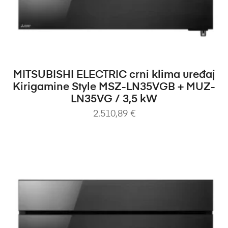
DODAJ U KOŠARICU
MITSUBISHI ELECTRIC crni klima uređaj
Kirigamine Style MSZ-LN35VGB + MUZ-
LN35VG / 3,5 kW
2.510,89
€