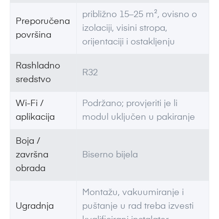
približno 15–25 m², ovisno o
Preporučena
izolaciji, visini stropa,
površina
orijentaciji i ostakljenju
Rashladno
R32
sredstvo
Wi-Fi /
Podržano; provjeriti je li
aplikacija
modul uključen u pakiranje
Boja /
završna
Biserno bijela
obrada
Montažu, vakuumiranje i
Ugradnja
puštanje u rad treba izvesti