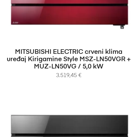
DODAJ U KOŠARICU
MITSUBISHI ELECTRIC crveni klima
uređaj Kirigamine Style MSZ-LN50VGR +
MUZ-LN50VG / 5,0 kW
3.519,45
€