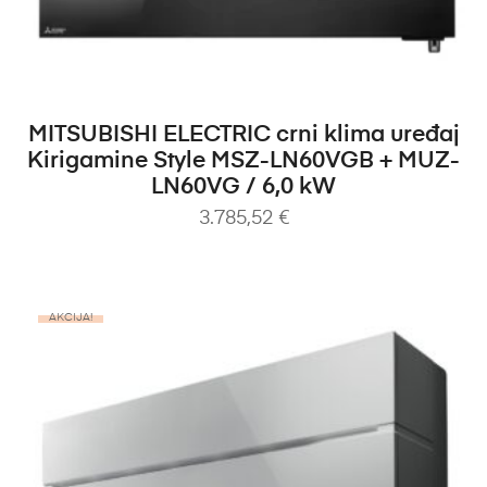
DODAJ U KOŠARICU
MITSUBISHI ELECTRIC crni klima uređaj
Kirigamine Style MSZ-LN60VGB + MUZ-
LN60VG / 6,0 kW
3.785,52
€
AKCIJA!