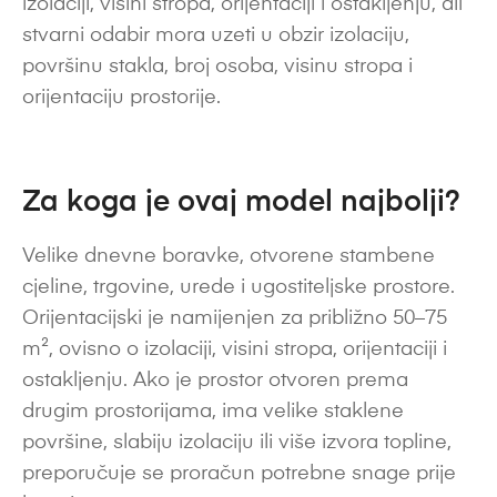
izolaciji, visini stropa, orijentaciji i ostakljenju, ali
stvarni odabir mora uzeti u obzir izolaciju,
površinu stakla, broj osoba, visinu stropa i
orijentaciju prostorije.
Za koga je ovaj model najbolji?
Velike dnevne boravke, otvorene stambene
cjeline, trgovine, urede i ugostiteljske prostore.
Orijentacijski je namijenjen za približno 50–75
m², ovisno o izolaciji, visini stropa, orijentaciji i
ostakljenju. Ako je prostor otvoren prema
drugim prostorijama, ima velike staklene
površine, slabiju izolaciju ili više izvora topline,
preporučuje se proračun potrebne snage prije