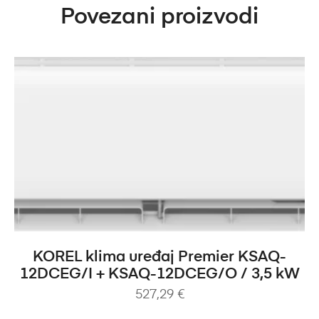
Povezani proizvodi
DODAJ U KOŠARICU
KOREL klima uređaj Premier KSAQ-
12DCEG/I + KSAQ-12DCEG/O / 3,5 kW
527,29
€