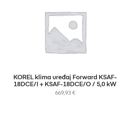
DODAJ U KOŠARICU
KOREL klima uređaj Forward KSAF-
18DCE/I + KSAF-18DCE/O / 5,0 kW
669,93
€