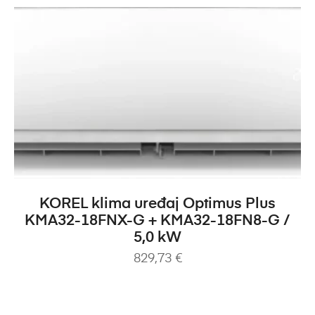
DODAJ U KOŠARICU
KOREL klima uređaj Optimus Plus
KMA32-18FNX-G + KMA32-18FN8-G /
5,0 kW
829,73
€