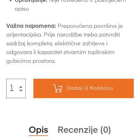
Upravljanje:
Nije navedeno u postojećem
opisu
Važna napomena:
Preporučena površina je
orijentacijska. Prije narudžbe treba potvrditi
sadržaj kompleta, električne zahtjeve i
odgovara li kapacitet stvarnim toplinskim
gubicima prostora.
Dodaj U Košaricu
Opis
Recenzije (0)