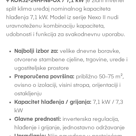
+ KOR32-24HFN8-OX / 7,1 kW
je zidni inverter
split klima uređaj nominalnog kapaciteta
hlađenja 7,1 kW. Model iz serije Nexo II nudi
uravnoteženu kombinaciju kapaciteta,
udobnosti i funkcija za svakodnevnu uporabu.
Najbolji izbor za:
velike dnevne boravke,
otvorene stambene cjeline, trgovine, urede i
ugostiteljske prostore
Preporučena površina:
približno 50–75 m²,
ovisno o izolaciji, visini stropa, orijentaciji i
ostakljenju
Kapacitet hlađenja / grijanja:
7,1 kW / 7,3
kW
Glavne prednosti:
inverterska regulacija,
hlađenje i grijanje, jednostavno održavanje