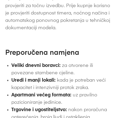
provjeriti za točnu izvedbu. Prije kupnje korisno
je provjeriti dostupnost timera, noćnog načina i
automatskog ponovnog pokretanja u tehničkoj
dokumentaciji modela.
Preporučena namjena
Veliki dnevni boravci:
za otvorene ili
povezane stambene cjeline.
Uredi i manji lokali:
kada je potreban veći
kapacitet i intenzivniji protok zraka.
Apartmani većeg formata:
uz pravilno
pozicioniranje jedinice.
Trgovine i ugostiteljstvo:
nakon proračuna
opterećenja, broja ljudi i ostakljenja.