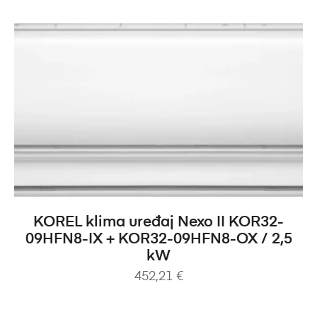
DODAJ U KOŠARICU
KOREL klima uređaj Nexo II KOR32-
09HFN8-IX + KOR32-09HFN8-OX / 2,5
kW
452,21
€