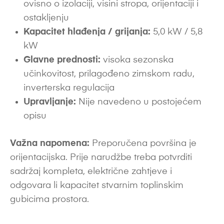
ovisno o izolaciji, visini stropa, orijentaciji i
ostakljenju
Kapacitet hlađenja / grijanja:
5,0 kW / 5,8
kW
Glavne prednosti:
visoka sezonska
učinkovitost, prilagođeno zimskom radu,
inverterska regulacija
Upravljanje:
Nije navedeno u postojećem
opisu
Važna napomena:
Preporučena površina je
orijentacijska. Prije narudžbe treba potvrditi
sadržaj kompleta, električne zahtjeve i
odgovara li kapacitet stvarnim toplinskim
gubicima prostora.