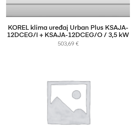
DODAJ U KOŠARICU
KOREL klima uređaj Urban Plus KSAJA-
12DCEG/I + KSAJA-12DCEG/O / 3,5 kW
503,69
€