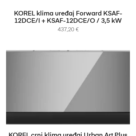
DODAJ U KOŠARICU
KOREL klima uređaj Forward KSAF-
12DCE/I + KSAF-12DCE/O / 3,5 kW
437,20
€
DODAJ U KOŠARICU
KOREL crni klima uređaj Urban Art Plus