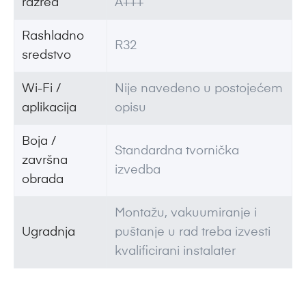
razred
A+++
Rashladno
R32
sredstvo
Wi-Fi /
Nije navedeno u postojećem
aplikacija
opisu
Boja /
Standardna tvornička
završna
izvedba
obrada
Montažu, vakuumiranje i
Ugradnja
puštanje u rad treba izvesti
kvalificirani instalater