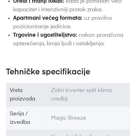
Uredi i manji lokali:
kada je potreban veći
kapacitet i intenzivniji protok zraka.
Apartmani većeg formata:
uz pravilno
pozicioniranje jedinice.
Trgovine i ugostiteljstvo:
nakon proračuna
opterećenja, broja ljudi i ostakljenja.
Tehničke specifikacije
Vrsta
Zidni inverter split klima
proizvoda
uređaj
Serija /
Magic Breeze
izvedba