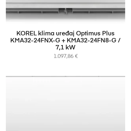
DODAJ U KOŠARICU
KOREL klima uređaj Optimus Plus
KMA32-24FNX-G + KMA32-24FN8-G /
7,1 kW
1.097,86
€