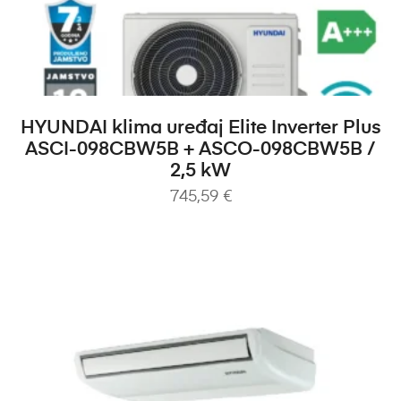
DODAJ U KOŠARICU
HYUNDAI klima uređaj Elite Inverter Plus
ASCI-098CBW5B + ASCO-098CBW5B /
2,5 kW
745,59
€