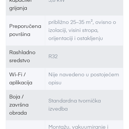
kapacitet
3,8 kW
grijanja
približno 25–35 m², ovisno o
Preporučena
izolaciji, visini stropa,
površina
orijentaciji i ostakljenju
Rashladno
R32
sredstvo
Wi-Fi /
Nije navedeno u postojećem
aplikacija
opisu
Boja /
Standardna tvornička
završna
izvedba
obrada
Montažu, vakuumiranje i