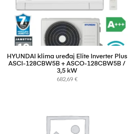
DODAJ U KOŠARICU
HYUNDAI klima uređaj Elite Inverter Plus
ASCI-128CBW5B + ASCO-128CBW5B /
3,5 kW
682,69
€