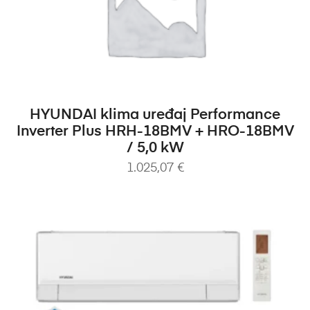
DODAJ U KOŠARICU
HYUNDAI klima uređaj Performance
Inverter Plus HRH-18BMV + HRO-18BMV
/ 5,0 kW
1.025,07
€