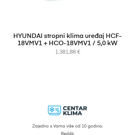
DODAJ U KOŠARICU
HYUNDAI stropni klima uređaj HCF-
18VMV1 + HCO-18VMV1 / 5,0 kW
1.381,88
€
Zajedno s Vama više od 10 godina.
Reddit.