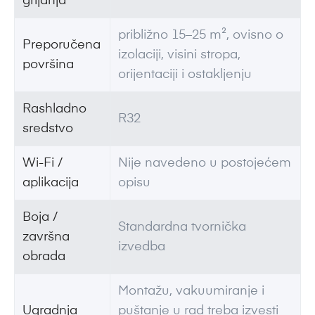
grijanja
približno 15–25 m², ovisno o
Preporučena
izolaciji, visini stropa,
površina
orijentaciji i ostakljenju
Rashladno
R32
sredstvo
Wi-Fi /
Nije navedeno u postojećem
aplikacija
opisu
Boja /
Standardna tvornička
završna
izvedba
obrada
Montažu, vakuumiranje i
Ugradnja
puštanje u rad treba izvesti