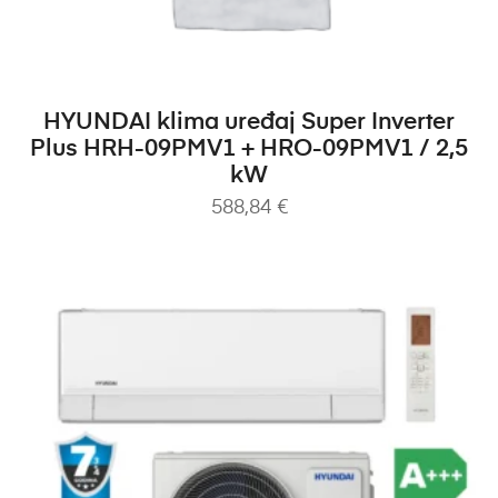
DODAJ U KOŠARICU
HYUNDAI klima uređaj Super Inverter
Plus HRH-09PMV1 + HRO-09PMV1 / 2,5
kW
588,84
€