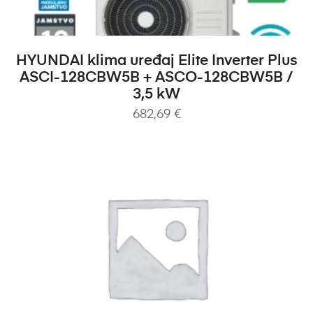
DODAJ U KOŠARICU
HYUNDAI klima uređaj Elite Inverter Plus
ASCI-128CBW5B + ASCO-128CBW5B /
3,5 kW
682,69
€