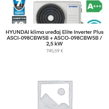
DODAJ U KOŠARICU
HYUNDAI klima uređaj Elite Inverter Plus
ASCI-098CBW5B + ASCO-098CBW5B /
2,5 kW
745,59
€