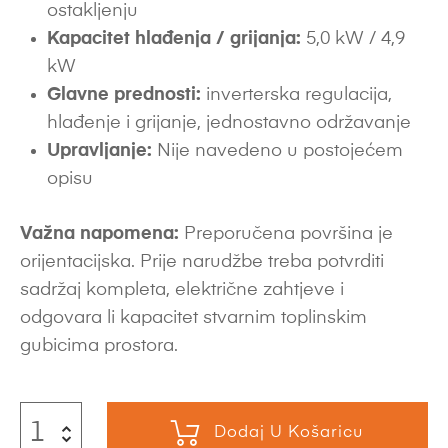
ostakljenju
Kapacitet hlađenja / grijanja:
5,0 kW / 4,9
kW
Glavne prednosti:
inverterska regulacija,
hlađenje i grijanje, jednostavno održavanje
Upravljanje:
Nije navedeno u postojećem
opisu
Važna napomena:
Preporučena površina je
orijentacijska. Prije narudžbe treba potvrditi
sadržaj kompleta, električne zahtjeve i
odgovara li kapacitet stvarnim toplinskim
gubicima prostora.
Dodaj U Košaricu