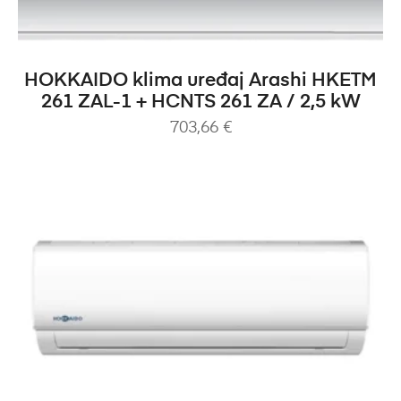
DODAJ U KOŠARICU
HOKKAIDO klima uređaj Arashi HKETM
261 ZAL-1 + HCNTS 261 ZA / 2,5 kW
703,66
€