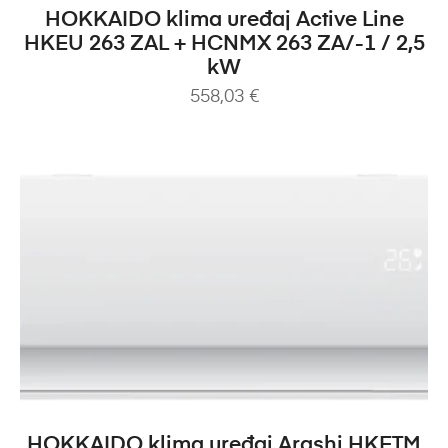
DODAJ U KOŠARICU
HOKKAIDO klima uređaj Active Line
HKEU 263 ZAL + HCNMX 263 ZA/-1 / 2,5
kW
558,03
€
DODAJ U KOŠARICU
HOKKAIDO klima uređaj Arashi HKETM