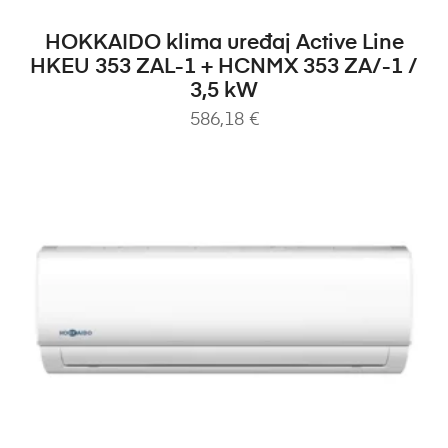
DODAJ U KOŠARICU
HOKKAIDO klima uređaj Active Line
HKEU 353 ZAL-1 + HCNMX 353 ZA/-1 /
3,5 kW
586,18
€