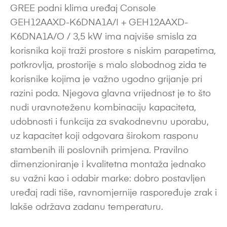
GREE podni klima uređaj Console
GEH12AAXD-K6DNA1A/I + GEH12AAXD-
K6DNA1A/O / 3,5 kW ima najviše smisla za
korisnika koji traži prostore s niskim parapetima,
potkrovlja, prostorije s malo slobodnog zida te
korisnike kojima je važno ugodno grijanje pri
razini poda. Njegova glavna vrijednost je to što
nudi uravnoteženu kombinaciju kapaciteta,
udobnosti i funkcija za svakodnevnu uporabu,
uz kapacitet koji odgovara širokom rasponu
stambenih ili poslovnih primjena. Pravilno
dimenzioniranje i kvalitetna montaža jednako
su važni kao i odabir marke: dobro postavljen
uređaj radi tiše, ravnomjernije raspoređuje zrak i
lakše održava zadanu temperaturu.