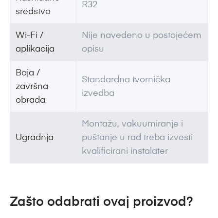
R32
sredstvo
Wi-Fi /
Nije navedeno u postojećem
aplikacija
opisu
Boja /
Standardna tvornička
završna
izvedba
obrada
Montažu, vakuumiranje i
Ugradnja
puštanje u rad treba izvesti
kvalificirani instalater
Zašto odabrati ovaj proizvod?