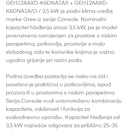
GEH12AAXD-K6DNA1A/I + GEH12AAXD-
K6DNA1A/O / 3,5 kW je podni klima uređaj
marke Gree iz serije Console. Nominalni
kapacitet hlađenja iznosi 3,5 kW, pa je model
prvenstveno namijenjen za prostore s niskim
parapetima, potkrovlja, prostorije s malo
slobodnog zida te korisnike kojima je važno
ugodno grijanje pri razini poda.
Podna izvedba postavlja se nisko na zid i
posebno je praktična u potkrovljima, ispod
prozora ili u prostorima s niskim parapetima.
Serija Console nudi uravnoteženu kombinaciju
kapaciteta, udobnosti i funkcija za
svakodnevnu uporabu. Kapacitet hlađenja od
3,5 kW najčešće odgovara za približno 25–35