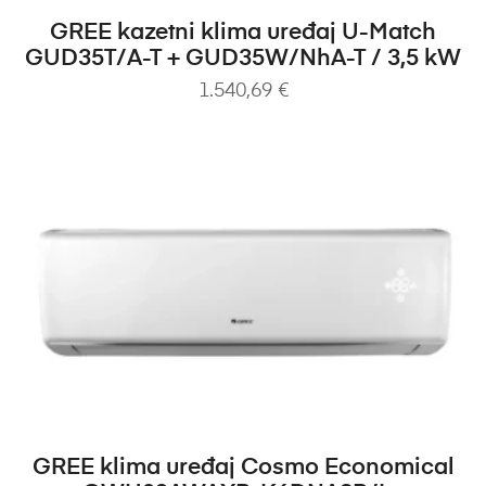
DODAJ U KOŠARICU
GREE kazetni klima uređaj U-Match
GUD35T/A-T + GUD35W/NhA-T / 3,5 kW
1.540,69
€
DODAJ U KOŠARICU
GREE klima uređaj Cosmo Economical