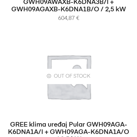
GWH09AWAXB-K6DNA3B/I +
GWH09AGAXB-K6DNA1B/O / 2,5 kW
604,87
€
OUT OF STOCK
PROČITAJ VIŠE
GREE klima uređaj Pular GWH09AGA-
K6DNA1A/I + GWH09AGA-K6DNA1A/O