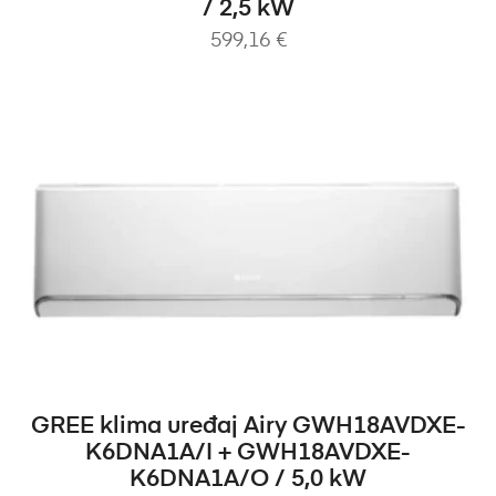
/ 2,5 kW
599,16
€
DODAJ U KOŠARICU
GREE klima uređaj Airy GWH18AVDXE-
K6DNA1A/I + GWH18AVDXE-
K6DNA1A/O / 5,0 kW