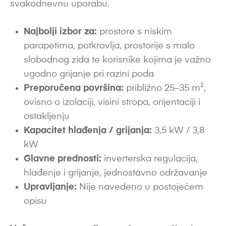
svakodnevnu uporabu.
Najbolji izbor za:
prostore s niskim
parapetima, potkrovlja, prostorije s malo
slobodnog zida te korisnike kojima je važno
ugodno grijanje pri razini poda
Preporučena površina:
približno 25–35 m²,
ovisno o izolaciji, visini stropa, orijentaciji i
ostakljenju
Kapacitet hlađenja / grijanja:
3,5 kW / 3,8
kW
Glavne prednosti:
inverterska regulacija,
hlađenje i grijanje, jednostavno održavanje
Upravljanje:
Nije navedeno u postojećem
opisu