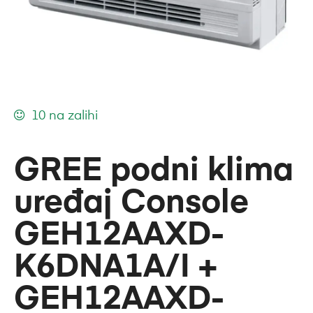
10 na zalihi
GREE podni klima
uređaj Console
GEH12AAXD-
K6DNA1A/I +
GEH12AAXD-