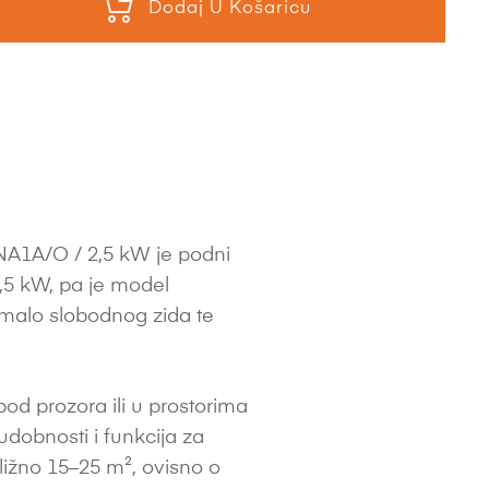
Dodaj U Košaricu
1A/O / 2,5 kW je podni
2,5 kW, pa je model
 malo slobodnog zida te
pod prozora ili u prostorima
dobnosti i funkcija za
ižno 15–25 m², ovisno o