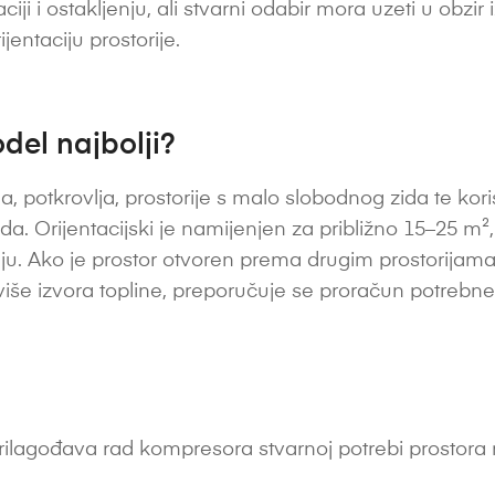
ntaciji i ostakljenju, ali stvarni odabir mora uzeti u obzir
ijentaciju prostorije.
del najbolji?
, potkrovlja, prostorije s malo slobodnog zida te kor
da. Orijentacijski je namijenjen za približno 15–25 m², o
ljenju. Ako je prostor otvoren prema drugim prostorijam
li više izvora topline, preporučuje se proračun potrebn
ilagođava rad kompresora stvarnoj potrebi prostora ra