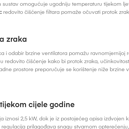
 sustav omogućuje ugodniju temperaturu tijekom ljetni
:
redovito čišćenje filtara pomaže očuvati protok zrak
ta zraka
a i odabir brzine ventilatora pomažu ravnomjernijoj ras
vaju redovito čišćenje kako bi protok zraka, učinkovitost
radne prostore preporučuje se korištenje niže brzine v
 tijekom cijele godine
 iznosi 2,5 kW, dok je iz postojećeg opisa izdvojen k
ka regulacija prilagođava snagu stvarnom opterećenju