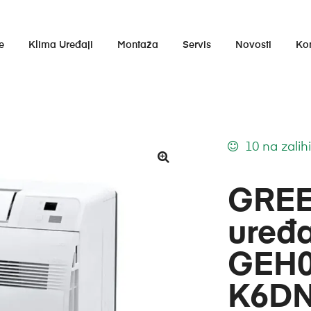
e
Klima Uređaji
Montaža
Servis
Novosti
Ko
10 na zalih
GREE
uređ
GEH0
K6DN