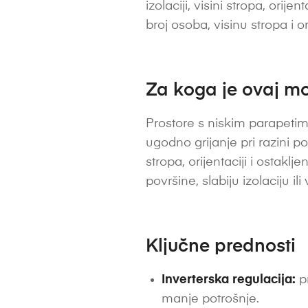
izolaciji, visini stropa, orije
broj osoba, visinu stropa i or
Za koga je ovaj mo
Prostore s niskim parapetima
ugodno grijanje pri razini po
stropa, orijentaciji i ostak
površine, slabiju izolaciju i
Ključne prednosti
Inverterska regulacija:
pr
manje potrošnje.