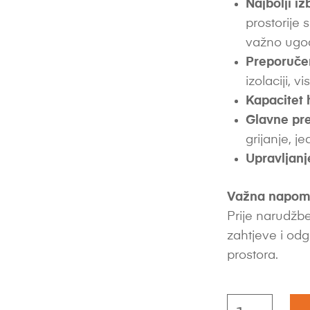
Najbolji iz
prostorije 
važno ugod
Preporuče
izolaciji, vi
Kapacitet 
Glavne pre
grijanje, 
Upravljanj
Važna napom
Prije narudžbe
zahtjeve i odg
prostora.