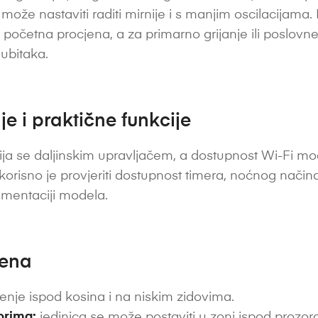
ože nastaviti raditi mirnije i s manjim oscilacijama
 početna procjena, a za primarno grijanje ili poslovn
gubitaka.
e i praktične funkcije
ja se daljinskim upravljačem, a dostupnost Wi-Fi modu
 korisno je provjeriti dostupnost timera, noćnog nač
umentaciji modela.
jena
enje ispod kosina i na niskim zidovima.
zorima:
jedinica se može postaviti u zoni ispod prozora 