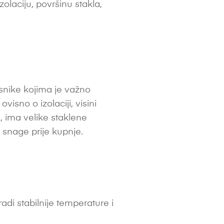
 izolaciju, površinu stakla,
isnike kojima je važno
visno o izolaciji, visini
a, ima velike staklene
e snage prije kupnje.
di stabilnije temperature i