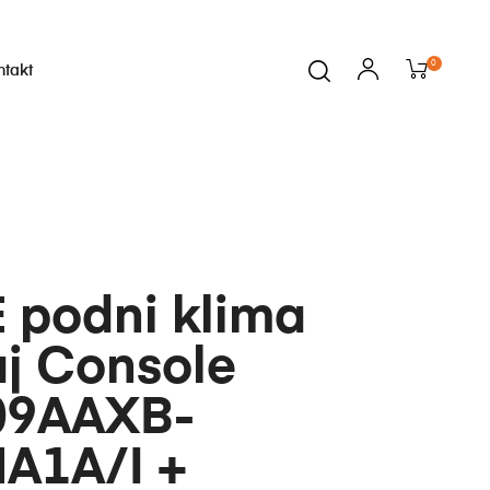
0
ntakt
i
 podni klima
aj Console
9AAXB-
A1A/I +