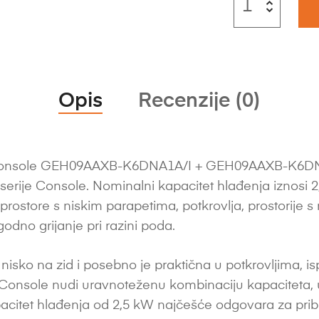
Opis
Recenzije (0)
 Console GEH09AAXB-K6DNA1A/I + GEH09AAXB-K6DNA
serije Console. Nominalni kapacitet hlađenja iznosi 
rostore s niskim parapetima, potkrovlja, prostorije s
odno grijanje pri razini poda.
isko na zid i posebno je praktična u potkrovljima, is
 Console nudi uravnoteženu kombinaciju kapaciteta, u
itet hlađenja od 2,5 kW najčešće odgovara za pribl