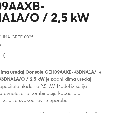
9AAXB-
A1A/O / 2,5 kW
LIMA-GREE-0025
e
0
€
lima uređaj Console GEH09AAXB-K6DNA1A/I +
6DNA1A/O / 2,5 kW
je podni klima uređaj
paciteta hlađenja 2,5 kW. Model iz serije
uravnoteženu kombinaciju kapaciteta,
unkcija za svakodnevnu uporabu.