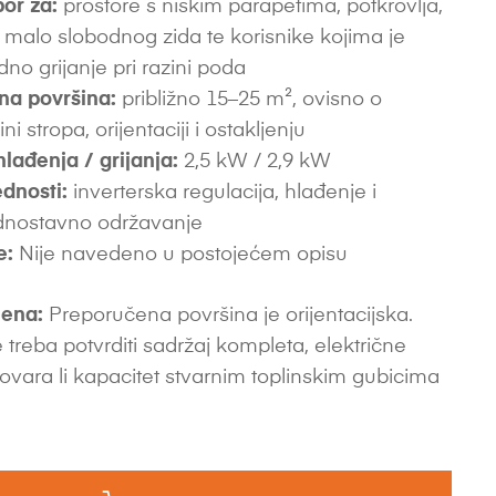
bor za:
prostore s niskim parapetima, potkrovlja,
s malo slobodnog zida te korisnike kojima je
no grijanje pri razini poda
na površina:
približno 15–25 m², ovisno o
sini stropa, orijentaciji i ostakljenju
hlađenja / grijanja:
2,5 kW / 2,9 kW
dnosti:
inverterska regulacija, hlađenje i
jednostavno održavanje
e:
Nije navedeno u postojećem opisu
ena:
Preporučena površina je orijentacijska.
 treba potvrditi sadržaj kompleta, električne
ovara li kapacitet stvarnim toplinskim gubicima