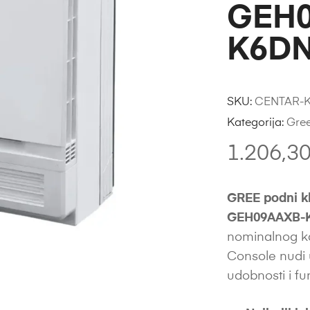
GEH0
K6DN
SKU:
CENTAR-K
Kategorija:
Gre
1.206,3
GREE podni k
GEH09AAXB-K
nominalnog ka
Console nudi 
udobnosti i f