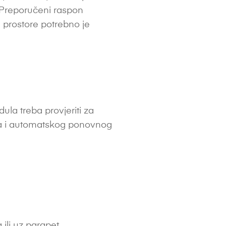
. Preporučeni raspon
e prostore potrebno je
la treba provjeriti za
ina i automatskog ponovnog
ili uz parapet.