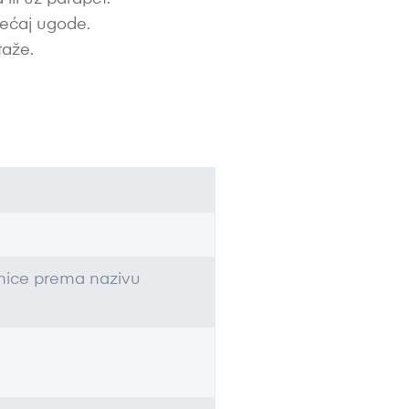
jećaj ugode.
taže.
dinice prema nazivu