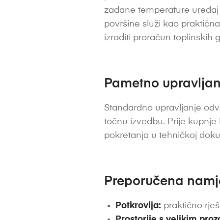
zadane temperature uređaj m
površine služi kao praktična
izraditi proračun toplinskih 
Pametno upravljanj
Standardno upravljanje odvi
točnu izvedbu. Prije kupnje
pokretanja u tehničkoj dok
Preporučena nam
Potkrovlja:
praktično rješ
Prostorije s velikim pro