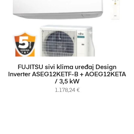
DODAJ U KOŠARICU
FUJITSU sivi klima uređaj Design
Inverter ASEG12KETF-B + AOEG12KETA
/ 3,5 kW
1.178,24
€