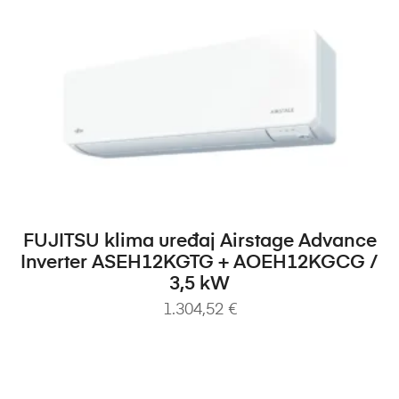
DODAJ U KOŠARICU
FUJITSU klima uređaj Airstage Advance
Inverter ASEH12KGTG + AOEH12KGCG /
3,5 kW
1.304,52
€