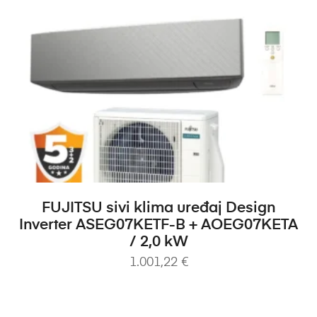
DODAJ U KOŠARICU
FUJITSU sivi klima uređaj Design
Inverter ASEG07KETF-B + AOEG07KETA
/ 2,0 kW
1.001,22
€