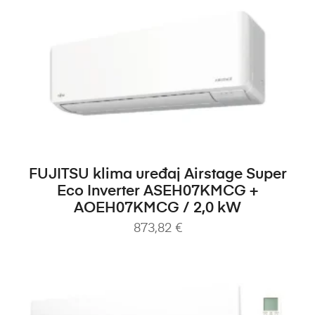
DODAJ U KOŠARICU
FUJITSU klima uređaj Airstage Super
Eco Inverter ASEH07KMCG +
AOEH07KMCG / 2,0 kW
873,82
€