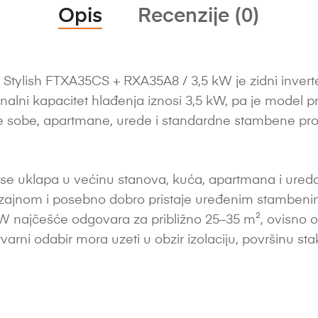
Opis
Recenzije (0)
 Stylish FTXA35CS + RXA35A8 / 3,5 kW je zidni inverte
minalni kapacitet hlađenja iznosi 3,5 kW, pa je model
sobe, apartmane, urede i standardne stambene prost
e uklapa u većinu stanova, kuća, apartmana i ureda. 
dizajnom i posebno dobro pristaje uređenim stambenim 
 najčešće odgovara za približno 25–35 m², ovisno o izo
i stvarni odabir mora uzeti u obzir izolaciju, površinu st