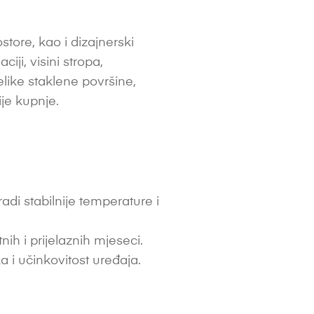
ore, kao i dizajnerski
iji, visini stropa,
elike staklene površine,
ije kupnje.
di stabilnije temperature i
h i prijelaznih mjeseci.
a i učinkovitost uređaja.