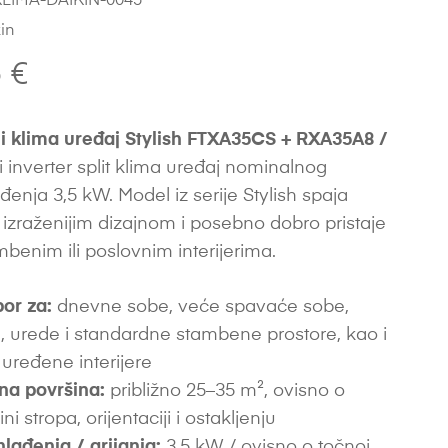
LIMA-DAIKIN-0045
in
5
€
i klima uređaj Stylish FTXA35CS + RXA35A8 /
i inverter split klima uređaj nominalnog
đenja 3,5 kW. Model iz serije Stylish spaja
s izraženijim dizajnom i posebno dobro pristaje
benim ili poslovnim interijerima.
bor za:
dnevne sobe, veće spavaće sobe,
 urede i standardne stambene prostore, kao i
 uređene interijere
na površina:
približno 25–35 m², ovisno o
sini stropa, orijentaciji i ostakljenju
hlađenja / grijanja:
3,5 kW / ovisno o točnoj