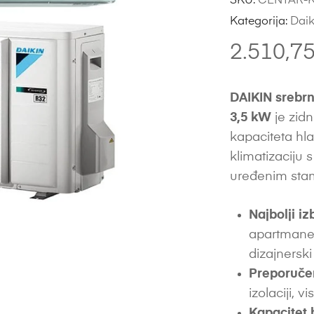
SKU:
CENTAR-K
Kategorija:
Daik
2.510,7
DAIKIN srebrn
3,5 kW
je zidn
kapaciteta hla
klimatizaciju 
uređenim stam
Najbolji iz
apartmane,
dizajnerski
Preporuče
izolaciji, vi
Kapacitet 