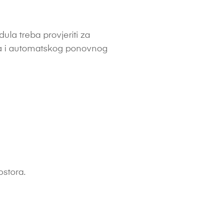
la treba provjeriti za
ina i automatskog ponovnog
ostora.