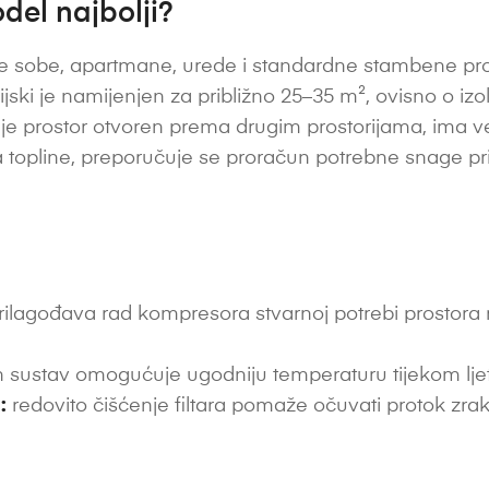
del najbolji?
sobe, apartmane, urede i standardne stambene prost
jski je namijenjen za približno 25–35 m², ovisno o izolac
Ako je prostor otvoren prema drugim prostorijama, ima v
vora topline, preporučuje se proračun potrebne snage pr
ilagođava rad kompresora stvarnoj potrebi prostora ra
 sustav omogućuje ugodniju temperaturu tijekom ljetni
:
redovito čišćenje filtara pomaže očuvati protok zrak