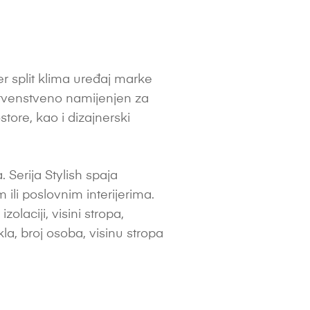
r split klima uređaj marke
 prvenstveno namijenjen za
ore, kao i dizajnerski
Serija Stylish spaja
ili poslovnim interijerima.
laciji, visini stropa,
akla, broj osoba, visinu stropa