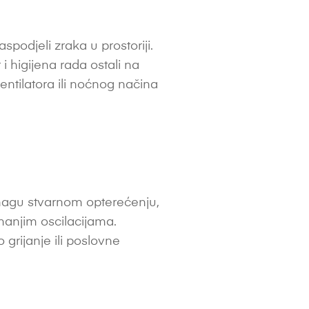
podjeli zraka u prostoriji.
 i higijena rada ostali na
entilatora ili noćnog načina
snagu stvarnom opterećenju,
manjim oscilacijama.
grijanje ili poslovne