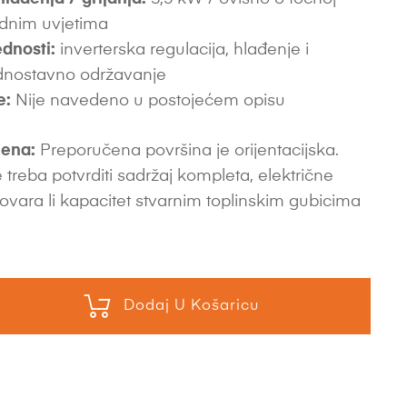
radnim uvjetima
dnosti:
inverterska regulacija, hlađenje i
jednostavno održavanje
e:
Nije navedeno u postojećem opisu
ena:
Preporučena površina je orijentacijska.
 treba potvrditi sadržaj kompleta, električne
ovara li kapacitet stvarnim toplinskim gubicima
Dodaj U Košaricu