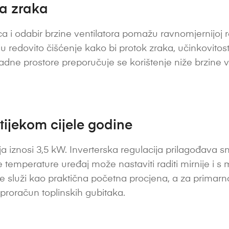
ta zraka
a i odabir brzine ventilatora pomažu ravnomjernijoj ras
vaju redovito čišćenje kako bi protok zraka, učinkovitost
radne prostore preporučuje se korištenje niže brzine v
 tijekom cijele godine
a iznosi 3,5 kW. Inverterska regulacija prilagođava 
temperature uređaj može nastaviti raditi mirnije i s 
 služi kao praktična početna procjena, a za primarno 
i proračun toplinskih gubitaka.