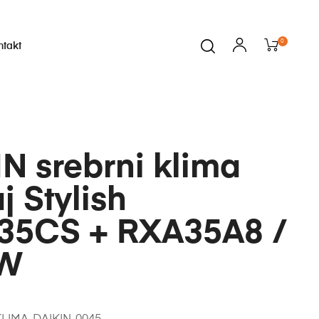
0
ntakt
N srebrni klima
j Stylish
35CS + RXA35A8 /
kW