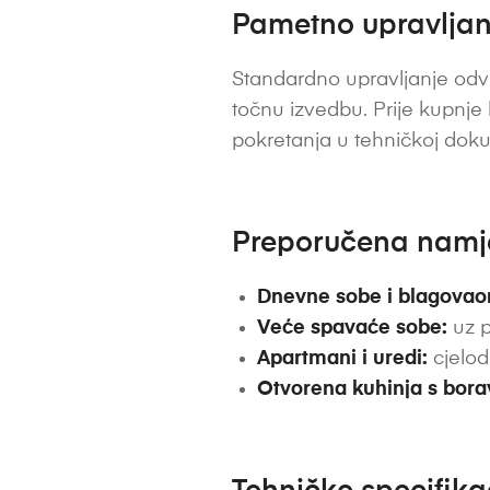
Pametno upravljanj
Standardno upravljanje odvi
točnu izvedbu. Prije kupnje
pokretanja u tehničkoj dok
Preporučena nam
Dnevne sobe i blagovao
Veće spavaće sobe:
uz p
Apartmani i uredi:
cjelod
Otvorena kuhinja s bor