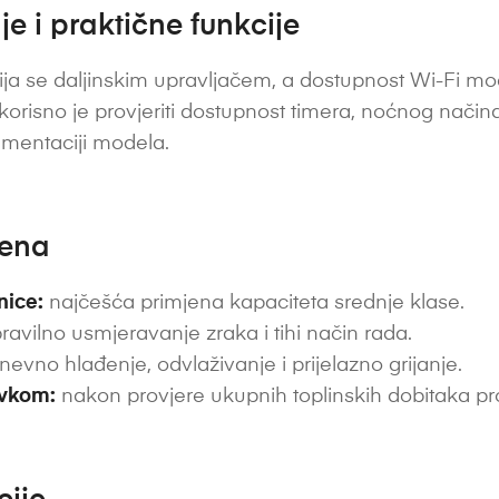
e i praktične funkcije
ja se daljinskim upravljačem, a dostupnost Wi-Fi modu
 korisno je provjeriti dostupnost timera, noćnog nač
umentaciji modela.
jena
nice:
najčešća primjena kapaciteta srednje klase.
ravilno usmjeravanje zraka i tihi način rada.
nevno hlađenje, odvlaživanje i prijelazno grijanje.
avkom:
nakon provjere ukupnih toplinskih dobitaka pr