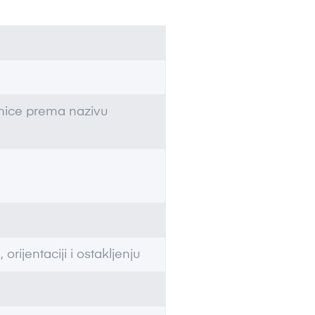
dinice prema nazivu
 orijentaciji i ostakljenju