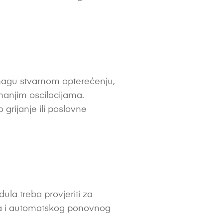
snagu stvarnom opterećenju,
manjim oscilacijama.
grijanje ili poslovne
la treba provjeriti za
ina i automatskog ponovnog