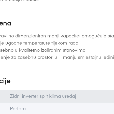
jena
avilno dimenzioniran manji kapacitet omogućuje stabi
je ugodne temperature tijekom rada.
ebno u kvalitetno izoliranim stanovima.
enje za zasebnu prostoriju ili manju smještajnu jedin
cije
Zidni inverter split klima uređaj
Perfera