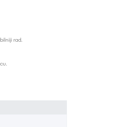
lniji rad.
icu.