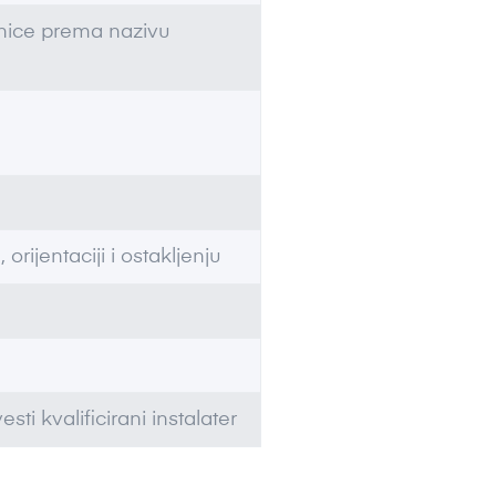
dinice prema nazivu
 orijentaciji i ostakljenju
ti kvalificirani instalater