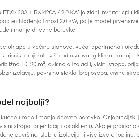
 FTXM20A + RXM20A / 2,0 kW je zidni inverter split k
apacitet hlađenja iznosi 2,0 kW, pa je model prvenst
rede i manje dnevne boravke.
e uklapa u većinu stanova, kuća, apartmana i ureda.
korisnike koji žele više od osnovnog klima uređaja. 
žno 10–20 m², ovisno o izolaciji, visini stropa, orijent
zir izolaciju, površinu stakla, broj osoba, visinu stropa
del najbolji?
kućne urede i manje dnevne boravke. Orijentacijski j
 visini stropa, orijentaciji i ostakljenju. Ako je prosto
lene površine, slabiju izolaciju ili više izvora toplin