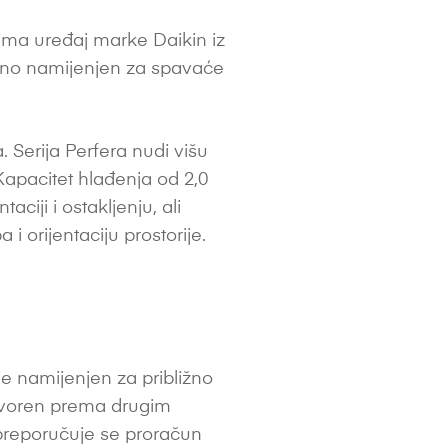
lima uređaj marke Daikin iz
veno namijenjen za spavaće
 Serija Perfera nudi višu
Kapacitet hlađenja od 2,0
aciji i ostakljenju, ali
 i orijentaciju prostorije.
e namijenjen za približno
r otvoren prema drugim
e, preporučuje se proračun