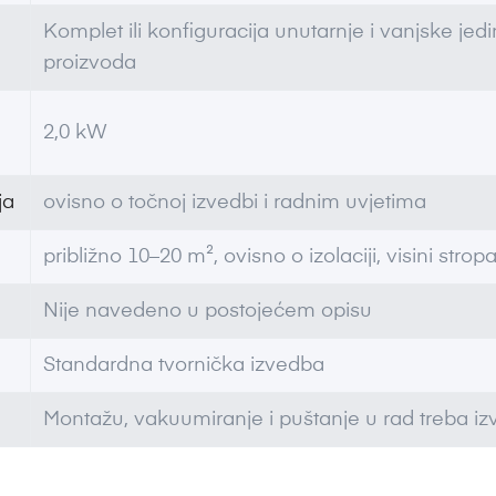
Komplet ili konfiguracija unutarnje i vanjske je
proizvoda
2,0 kW
ja
ovisno o točnoj izvedbi i radnim uvjetima
približno 10–20 m², ovisno o izolaciji, visini stropa,
Nije navedeno u postojećem opisu
Standardna tvornička izvedba
Montažu, vakuumiranje i puštanje u rad treba izves