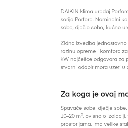
DAIKIN klima uređaj Perfera
serije Perfera. Nominalni k
sobe, dječje sobe, kućne u
Zidna izvedba jednostavno s
razinu opreme i komfora za 
kW najčešće odgovara za pribli
stvarni odabir mora uzeti u ob
Za koga je ovaj mo
Spavaće sobe, dječje sobe, 
10–20 m², ovisno o izolaciji,
prostorijama, ima velike stak