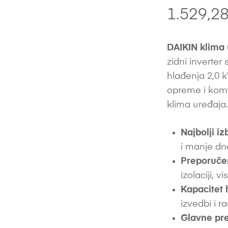
1.529,2
DAIKIN klima
zidni inverter
hlađenja 2,0 k
opreme i komf
klima uređaja
Najbolji iz
i manje d
Preporuče
izolaciji, vi
Kapacitet 
izvedbi i 
Glavne pre