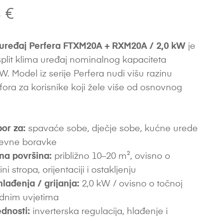
8
€
 uređaj Perfera FTXM20A + RXM20A / 2,0 kW
je
 split klima uređaj nominalnog kapaciteta
W. Model iz serije Perfera nudi višu razinu
ora za korisnike koji žele više od osnovnog
.
bor za:
spavaće sobe, dječje sobe, kućne urede
nevne boravke
na površina:
približno 10–20 m², ovisno o
sini stropa, orijentaciji i ostakljenju
hlađenja / grijanja:
2,0 kW / ovisno o točnoj
radnim uvjetima
dnosti:
inverterska regulacija, hlađenje i