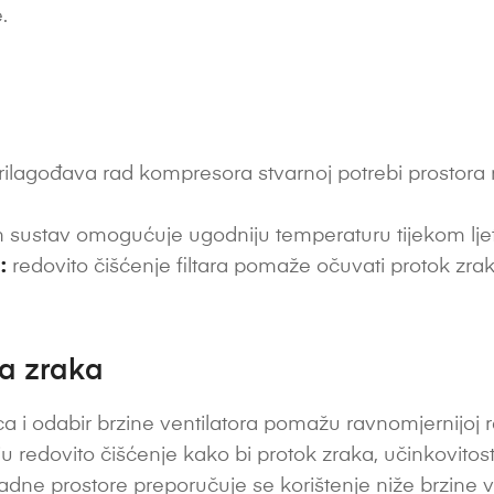
.
ilagođava rad kompresora stvarnoj potrebi prostora ra
 sustav omogućuje ugodniju temperaturu tijekom ljetni
:
redovito čišćenje filtara pomaže očuvati protok zrak
ta zraka
a i odabir brzine ventilatora pomažu ravnomjernijoj ras
vaju redovito čišćenje kako bi protok zraka, učinkovitost
radne prostore preporučuje se korištenje niže brzine v