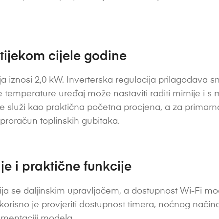
 tijekom cijele godine
a iznosi 2,0 kW. Inverterska regulacija prilagođava 
temperature uređaj može nastaviti raditi mirnije i s 
 služi kao praktična početna procjena, a za primarno 
i proračun toplinskih gubitaka.
e i praktične funkcije
ja se daljinskim upravljačem, a dostupnost Wi-Fi modu
 korisno je provjeriti dostupnost timera, noćnog nač
umentaciji modela.