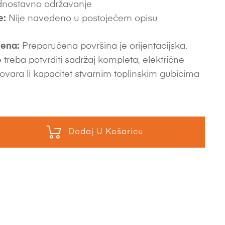
jednostavno održavanje
e:
Nije navedeno u postojećem opisu
ena:
Preporučena površina je orijentacijska.
 treba potvrditi sadržaj kompleta, električne
ovara li kapacitet stvarnim toplinskim gubicima
Dodaj U Košaricu