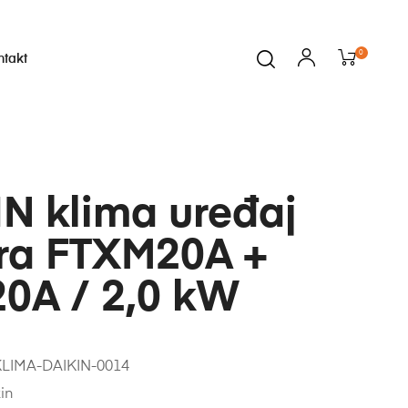
0
ntakt
N klima uređaj
era FTXM20A +
0A / 2,0 kW
LIMA-DAIKIN-0014
in