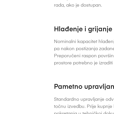
rada, ako je dostupan.
Hlađenje i grijanje
Nominalni kapacitet hlađenj
pa nakon postizanja zadane 
Preporučeni raspon površine
prostore potrebno je izradit
Pametno upravljanj
Standardno upravljanje odvi
točnu izvedbu. Prije kupnje
pokretanja u tehničkoj dok