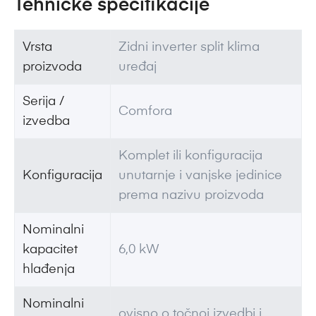
Tehničke specifikacije
Vrsta
Zidni inverter split klima
proizvoda
uređaj
Serija /
Comfora
izvedba
Komplet ili konfiguracija
Konfiguracija
unutarnje i vanjske jedinice
prema nazivu proizvoda
Nominalni
kapacitet
6,0 kW
hlađenja
Nominalni
ovisno o točnoj izvedbi i