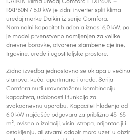
DAIKIN klima uređaj Comfora FTXP60N +
RXP60N / 6,0 kW je zidni inverter split klima
uređaj marke Daikin iz serije Comfora.
Nominalni kapacitet hlađenja iznosi 6,0 kW, pa
je model prvenstveno namijenjen za velike
dnevne boravke, otvorene stambene cjeline,
trgovine, urede i ugostiteljske prostore.
Zidna izvedba jednostavno se uklapa u većinu
stanova, kuća, apartmana i ureda. Serija
Comfora nudi uravnoteženu kombinaciju
kapaciteta, udobnosti i funkcija za
svakodnevnu uporabu. Kapacitet hlađenja od
6,0 kW najčešće odgovara za približno 45–65
m², ovisno o izolaciji, visini stropa, orijentaciji i
ostakljenju, ali stvarni odabir mora uzeti u obzir