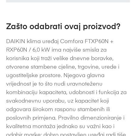
Zašto odabrati ovaj proizvod?
DAIKIN klima uređaj Comfora FTXP60N +
RXP60N / 6,0 kW ima najviše smisla za
korisnika koji traži velike dnevne boravke,
otvorene stambene cjeline, trgovine, urede i
ugostiteljske prostore. Njegova glavna
vrijednost je to što nudi uravnoteženu
kombinaciju kapaciteta, udobnosti i funkcija za
svakodnevnu uporabu, uz kapacitet koji
odgovara širokom rasponu stambenih ili
poslovnih primjena. Pravilno dimenzioniranje i
kvalitetna montaža jednako su važni kao i
odabir marke: dobro postavljen uređaj radi tiše,