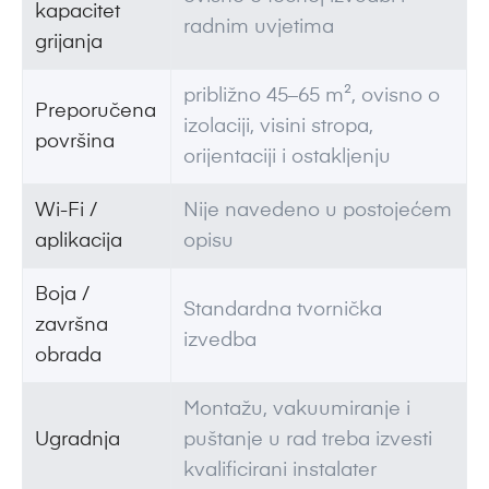
kapacitet
radnim uvjetima
grijanja
približno 45–65 m², ovisno o
Preporučena
izolaciji, visini stropa,
površina
orijentaciji i ostakljenju
Wi-Fi /
Nije navedeno u postojećem
aplikacija
opisu
Boja /
Standardna tvornička
završna
izvedba
obrada
Montažu, vakuumiranje i
Ugradnja
puštanje u rad treba izvesti
kvalificirani instalater