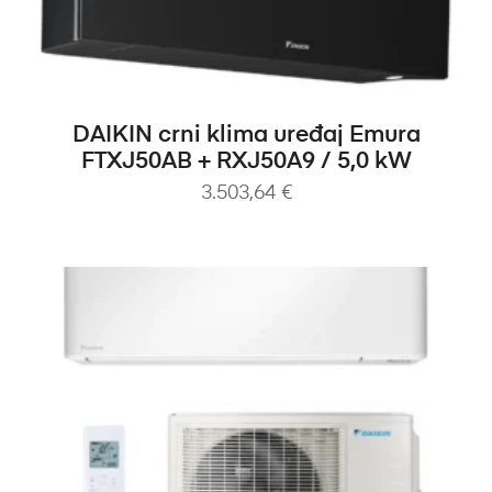
DODAJ U KOŠARICU
DAIKIN crni klima uređaj Emura
FTXJ50AB + RXJ50A9 / 5,0 kW
3.503,64
€