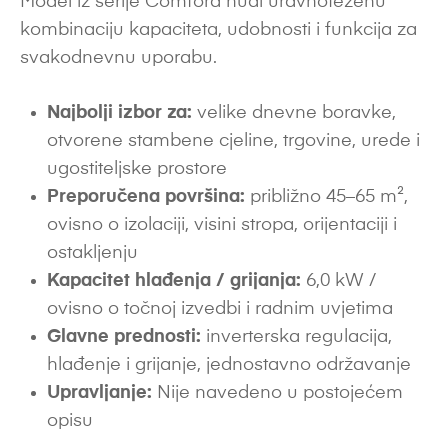
Model iz serije Comfora nudi uravnoteženu
kombinaciju kapaciteta, udobnosti i funkcija za
svakodnevnu uporabu.
Najbolji izbor za:
velike dnevne boravke,
otvorene stambene cjeline, trgovine, urede i
ugostiteljske prostore
Preporučena površina:
približno 45–65 m²,
ovisno o izolaciji, visini stropa, orijentaciji i
ostakljenju
Kapacitet hlađenja / grijanja:
6,0 kW /
ovisno o točnoj izvedbi i radnim uvjetima
Glavne prednosti:
inverterska regulacija,
hlađenje i grijanje, jednostavno održavanje
Upravljanje:
Nije navedeno u postojećem
opisu