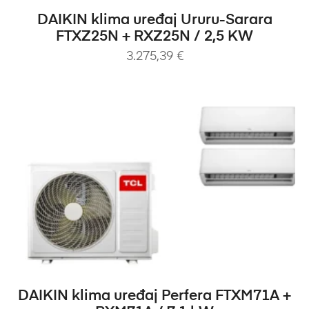
DODAJ U KOŠARICU
DAIKIN klima uređaj Ururu-Sarara
FTXZ25N + RXZ25N / 2,5 KW
3.275,39
€
DODAJ U KOŠARICU
DAIKIN klima uređaj Perfera FTXM71A +