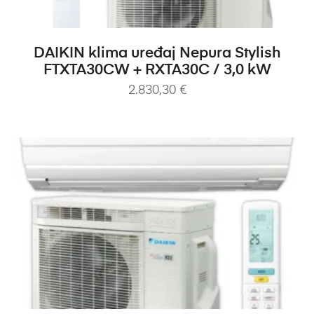
DODAJ U KOŠARICU
DAIKIN klima uređaj Nepura Stylish
FTXTA30CW + RXTA30C / 3,0 kW
2.830,30
€