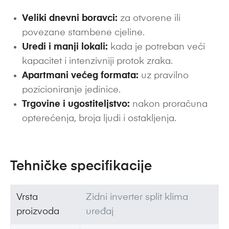
Veliki dnevni boravci:
za otvorene ili
povezane stambene cjeline.
Uredi i manji lokali:
kada je potreban veći
kapacitet i intenzivniji protok zraka.
Apartmani većeg formata:
uz pravilno
pozicioniranje jedinice.
Trgovine i ugostiteljstvo:
nakon proračuna
opterećenja, broja ljudi i ostakljenja.
Tehničke specifikacije
Vrsta
Zidni inverter split klima
proizvoda
uređaj