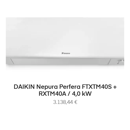
DODAJ U KOŠARICU
DAIKIN Nepura Perfera FTXTM40S +
RXTM40A / 4,0 kW
3.138,44
€