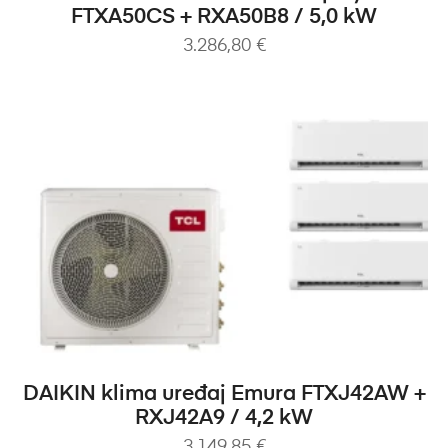
FTXA50CS + RXA50B8 / 5,0 kW
3.286,80
€
DODAJ U KOŠARICU
DAIKIN klima uređaj Emura FTXJ42AW +
RXJ42A9 / 4,2 kW
3.149,85
€