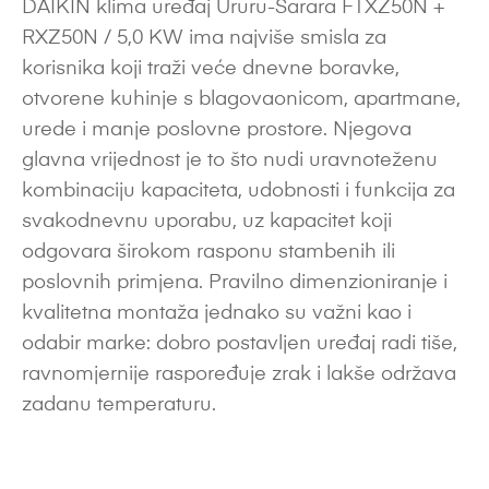
DAIKIN klima uređaj Ururu-Sarara FTXZ50N +
RXZ50N / 5,0 KW ima najviše smisla za
korisnika koji traži veće dnevne boravke,
otvorene kuhinje s blagovaonicom, apartmane,
urede i manje poslovne prostore. Njegova
glavna vrijednost je to što nudi uravnoteženu
kombinaciju kapaciteta, udobnosti i funkcija za
svakodnevnu uporabu, uz kapacitet koji
odgovara širokom rasponu stambenih ili
poslovnih primjena. Pravilno dimenzioniranje i
kvalitetna montaža jednako su važni kao i
odabir marke: dobro postavljen uređaj radi tiše,
ravnomjernije raspoređuje zrak i lakše održava
zadanu temperaturu.