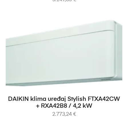
DODAJ U KOŠARICU
DAIKIN klima uređaj Stylish FTXA42CW
+ RXA42B8 / 4,2 kW
2.773,24
€