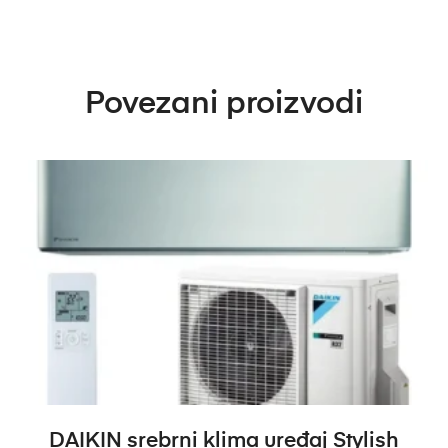
Povezani proizvodi
DODAJ U KOŠARICU
DAIKIN srebrni klima uređaj Stylish