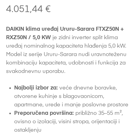
4.051,44
€
DAIKIN klima uređaj Ururu-Sarara FTXZ50N +
RXZ50N / 5,0 KW
je zidni inverter split klima
uređaj nominalnog kapaciteta hlađenja 5,0 kW.
Model iz serije Ururu-Sarara nudi uravnoteženu
kombinaciju kapaciteta, udobnosti i funkcija za
svakodnevnu uporabu.
Najbolji izbor za:
veće dnevne boravke,
otvorene kuhinje s blagovaonicom,
apartmane, urede i manje poslovne prostore
Preporučena površina:
približno 35–55 m²,
ovisno o izolaciji, visini stropa, orijentaciji i
ostakljenju