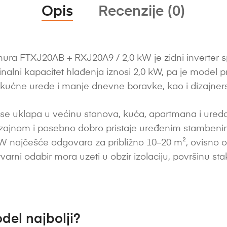
Opis
Recenzije (0)
ura FTXJ20AB + RXJ20A9 / 2,0 kW je zidni inverter s
inalni kapacitet hlađenja iznosi 2,0 kW, pa je model
kućne urede i manje dnevne boravke, kao i dizajnersk
se uklapa u većinu stanova, kuća, apartmana i ureda
dizajnom i posebno dobro pristaje uređenim stambenim 
 najčešće odgovara za približno 10–20 m², ovisno o izo
i stvarni odabir mora uzeti u obzir izolaciju, površinu st
del najbolji?