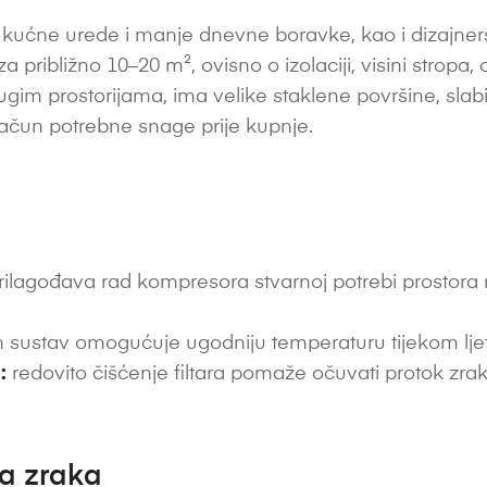
kućne urede i manje dnevne boravke, kao i dizajnersk
a približno 10–20 m², ovisno o izolaciji, visini stropa, o
im prostorijama, ima velike staklene površine, slabiju 
račun potrebne snage prije kupnje.
ilagođava rad kompresora stvarnoj potrebi prostora ra
 sustav omogućuje ugodniju temperaturu tijekom ljetni
:
redovito čišćenje filtara pomaže očuvati protok zrak
ta zraka