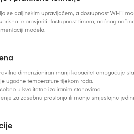
ja se daljinskim upravljačem, a dostupnost Wi-Fi modu
 korisno je provjeriti dostupnost timera, noćnog nač
umentaciji modela.
jena
avilno dimenzioniran manji kapacitet omogućuje stabi
je ugodne temperature tijekom rada.
ebno u kvalitetno izoliranim stanovima.
enje za zasebnu prostoriju ili manju smještajnu jedin
cije