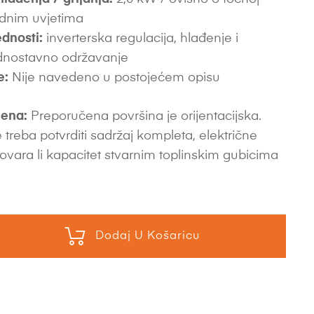
radnim uvjetima
dnosti:
inverterska regulacija, hlađenje i
jednostavno održavanje
e:
Nije navedeno u postojećem opisu
ena:
Preporučena površina je orijentacijska.
 treba potvrditi sadržaj kompleta, električne
ovara li kapacitet stvarnim toplinskim gubicima
Dodaj U Košaricu