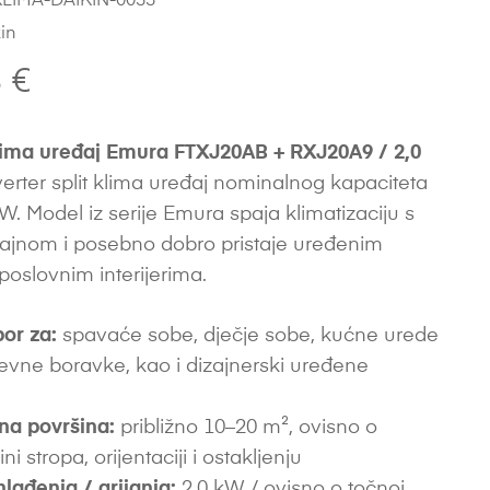
LIMA-DAIKIN-0033
in
8
€
lima uređaj Emura FTXJ20AB + RXJ20A9 / 2,0
nverter split klima uređaj nominalnog kapaciteta
W. Model iz serije Emura spaja klimatizaciju s
izajnom i posebno dobro pristaje uređenim
poslovnim interijerima.
bor za:
spavaće sobe, dječje sobe, kućne urede
evne boravke, kao i dizajnerski uređene
na površina:
približno 10–20 m², ovisno o
sini stropa, orijentaciji i ostakljenju
hlađenja / grijanja:
2,0 kW / ovisno o točnoj