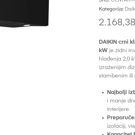
SKU:
CENTAR-K
Kategorija:
Daik
2.168,3
DAIKIN crni k
kW
je zidni i
hlađenja 2,0 k
izraženijim d
stambenim ili 
Najbolji iz
i manje dn
interijere
Preporuče
izolaciji, vi
Kapacitet 