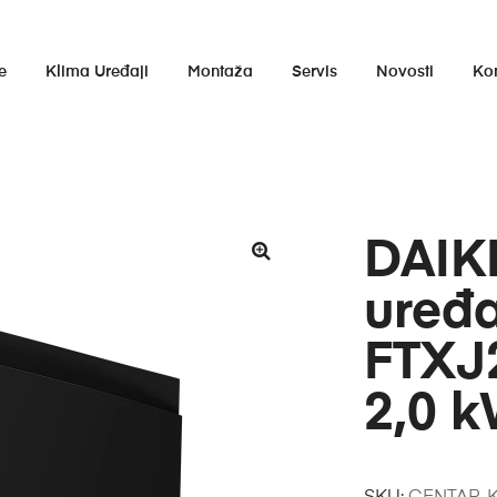
e
Klima Uređaji
Montaža
Servis
Novosti
Ko
DAIKI
uređ
FTXJ
2,0 