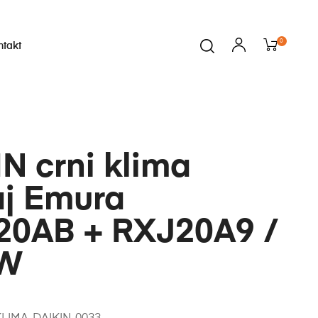
0
ntakt
N crni klima
aj Emura
20AB + RXJ20A9 /
kW