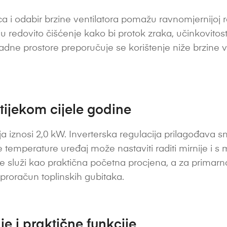
a i odabir brzine ventilatora pomažu ravnomjernijoj ras
vaju redovito čišćenje kako bi protok zraka, učinkovitost
radne prostore preporučuje se korištenje niže brzine v
 tijekom cijele godine
a iznosi 2,0 kW. Inverterska regulacija prilagođava 
temperature uređaj može nastaviti raditi mirnije i s 
 služi kao praktična početna procjena, a za primarno 
i proračun toplinskih gubitaka.
e i praktične funkcije