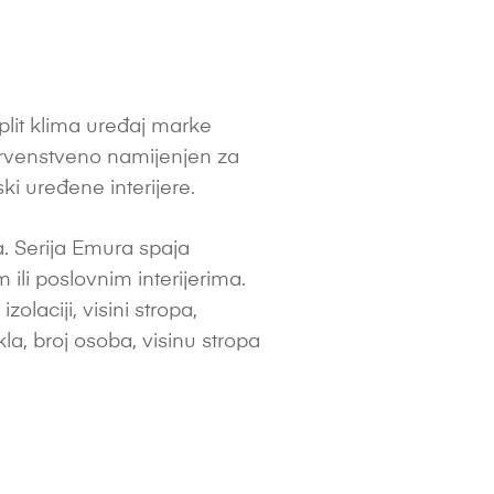
plit klima uređaj marke
 prvenstveno namijenjen za
i uređene interijere.
. Serija Emura spaja
ili poslovnim interijerima.
laciji, visini stropa,
akla, broj osoba, visinu stropa