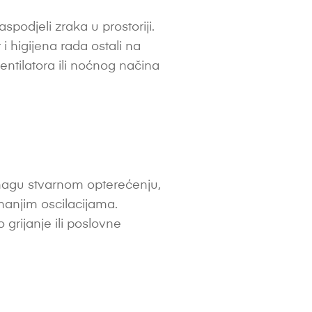
podjeli zraka u prostoriji.
 i higijena rada ostali na
entilatora ili noćnog načina
snagu stvarnom opterećenju,
manjim oscilacijama.
grijanje ili poslovne