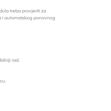
la treba provjeriti za
ina i automatskog ponovnog
lniji rad.
icu.