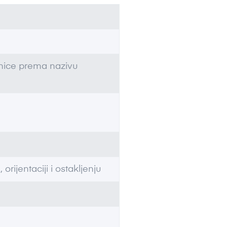
dinice prema nazivu
 orijentaciji i ostakljenju